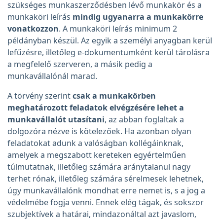
szükséges munkaszerződésben lévő munkakör és a
munkaköri leírás
mindig ugyanarra a munkakörre
vonatkozzon
. A munkaköri leírás minimum 2
példányban készül. Az egyik a személyi anyagban kerül
lefűzésre, illetőleg e-dokumentumként kerül tárolásra
a megfelelő szerveren, a másik pedig a
munkavállalónál marad.
A törvény szerint
csak a munkakörben
meghatározott feladatok elvégzésére lehet a
munkavállalót utasítani
, az abban foglaltak a
dolgozóra nézve is kötelezőek. Ha azonban olyan
feladatokat adunk a valóságban kollégáinknak,
amelyek a megszabott kereteken egyértelműen
túlmutatnak, illetőleg számára aránytalanul nagy
terhet rónak, illetőleg számára sérelmesek lehetnek,
úgy munkavállalónk mondhat erre nemet is, s a jog a
védelmébe fogja venni. Ennek elég tágak, és sokszor
szubjektívek a határai, mindazonáltal azt javaslom,