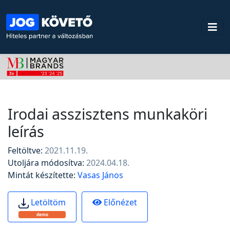
Irodai asszisztens munkaköri
leírás
Feltöltve:
2021.11.19.
Utoljára módosítva:
2024.04.18.
Mintát készítette:
Vasas János
Előnézet
Letöltöm
demo