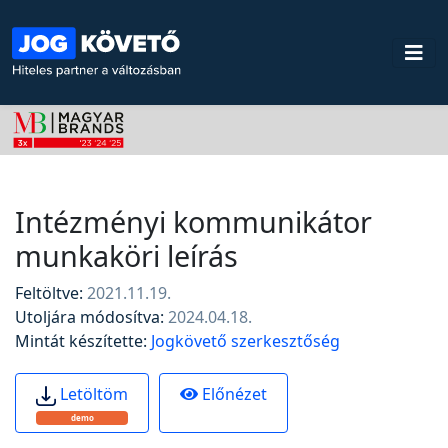
Intézményi kommunikátor
munkaköri leírás
Feltöltve:
2021.11.19.
Utoljára módosítva:
2024.04.18.
Mintát készítette:
Jogkövető szerkesztőség
Előnézet
Letöltöm
demo