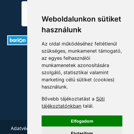
Weboldalunkon sütiket
használunk
Az oldal működéséhez feltétlenül
szükséges, munkamenet támogató,
ELÉRHETŐSÉGEK
az egyes felhasználói
munkamenetek azonosítására
+36 1 880 7600
szolgáló, statisztikai valamint
marketing célú sütiket (cookies)
info@mprx.hu
használunk.
Bővebb tájékoztatást a
Süti
tájékoztatónkban
talál.
Elfogadom
Adatvédelem
ÁSZF
Impresszum
Kapcsolat
Elutasítom