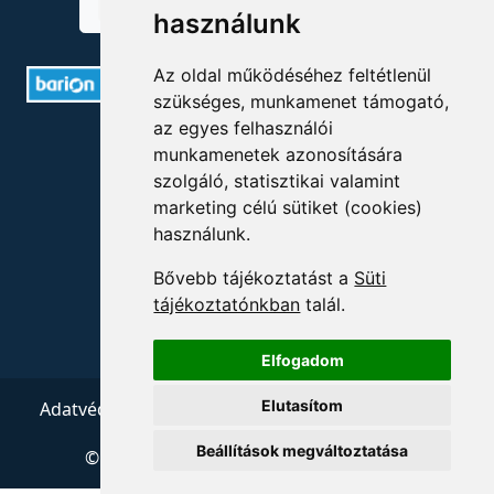
használunk
Az oldal működéséhez feltétlenül
szükséges, munkamenet támogató,
az egyes felhasználói
ELÉRHETŐSÉGEK
munkamenetek azonosítására
szolgáló, statisztikai valamint
+36 1 880 7600
marketing célú sütiket (cookies)
használunk.
info@mprx.hu
Bővebb tájékoztatást a
Süti
tájékoztatónkban
talál.
Elfogadom
Elutasítom
Adatvédelem
ÁSZF
Impresszum
Kapcsolat
Beállítások megváltoztatása
© 2026 Copyright:
Menedzserpraxis.hu