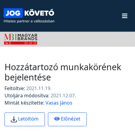
Hozzátartozó munkakörének
bejelentése
Feltöltve:
2021.11.19.
Utoljára módosítva:
2021.12.07.
Mintát készítette:
Vasas János
Előnézet
Letöltöm