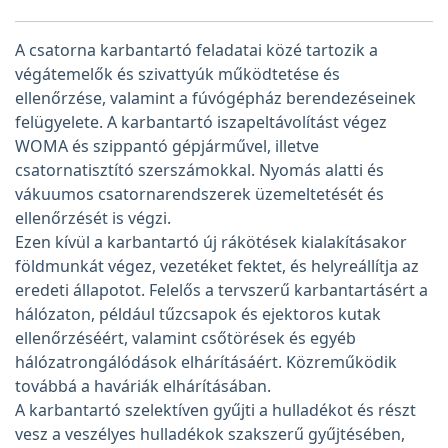
A csatorna karbantartó feladatai közé tartozik a
végátemelők és szivattyúk működtetése és
ellenőrzése, valamint a fúvógépház berendezéseinek
felügyelete. A karbantartó iszapeltávolítást végez
WOMA és szippantó gépjárművel, illetve
csatornatisztító szerszámokkal. Nyomás alatti és
vákuumos csatornarendszerek üzemeltetését és
ellenőrzését is végzi.
Ezen kívül a karbantartó új rákötések kialakításakor
földmunkát végez, vezetéket fektet, és helyreállítja az
eredeti állapotot. Felelős a tervszerű karbantartásért a
hálózaton, például tűzcsapok és ejektoros kutak
ellenőrzéséért, valamint csőtörések és egyéb
hálózatrongálódások elhárításáért. Közreműködik
továbbá a haváriák elhárításában.
A karbantartó szelektíven gyűjti a hulladékot és részt
vesz a veszélyes hulladékok szakszerű gyűjtésében,