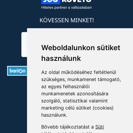
KÖVESSEN MINKET!
Weboldalunkon sütiket
használunk
Az oldal működéséhez feltétlenül
szükséges, munkamenet támogató,
ELÉRHETŐSÉGEK
az egyes felhasználói
munkamenetek azonosítására
+36 1 880 7600
szolgáló, statisztikai valamint
marketing célú sütiket (cookies)
info@mprx.hu
használunk.
Bővebb tájékoztatást a
Süti