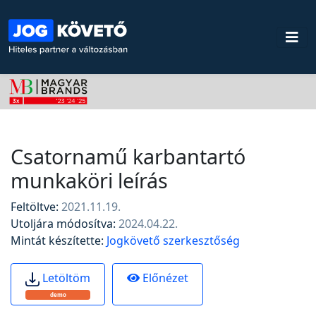
Csatornamű karbantartó
munkaköri leírás
Feltöltve:
2021.11.19.
Utoljára módosítva:
2024.04.22.
Mintát készítette:
Jogkövető szerkesztőség
Előnézet
Letöltöm
demo