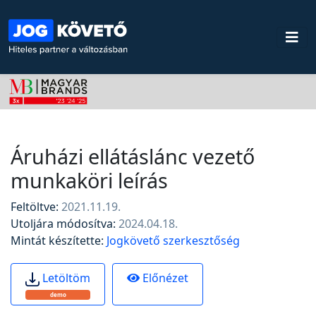
Áruházi ellátáslánc vezető
munkaköri leírás
Feltöltve:
2021.11.19.
Utoljára módosítva:
2024.04.18.
Mintát készítette:
Jogkövető szerkesztőség
Előnézet
Letöltöm
demo