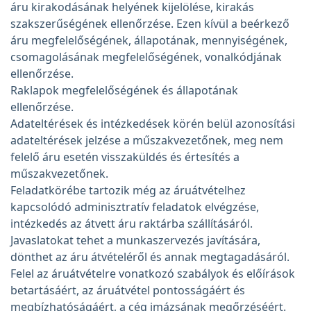
áru kirakodásának helyének kijelölése, kirakás
szakszerűségének ellenőrzése. Ezen kívül a beérkező
áru megfelelőségének, állapotának, mennyiségének,
csomagolásának megfelelőségének, vonalkódjának
ellenőrzése.
Raklapok megfelelőségének és állapotának
ellenőrzése.
Adateltérések és intézkedések körén belül azonosítási
adateltérések jelzése a műszakvezetőnek, meg nem
felelő áru esetén visszaküldés és értesítés a
műszakvezetőnek.
Feladatkörébe tartozik még az áruátvételhez
kapcsolódó adminisztratív feladatok elvégzése,
intézkedés az átvett áru raktárba szállításáról.
Javaslatokat tehet a munkaszervezés javítására,
dönthet az áru átvételéről és annak megtagadásáról.
Felel az áruátvételre vonatkozó szabályok és előírások
betartásáért, az áruátvétel pontosságáért és
megbízhatóságáért, a cég imázsának megőrzéséért.