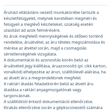
Áruházi ellátáslánc-vezető munkakörébe tartozik a
készletfelügyelet, melynek keretében megméri és
felügyeli a meglévő készleteket, szükség esetén
utasítást ad azok felmérésére.
Az áruk megfelelő mennyiségének és időben történő
rendelése, áruátvétel, az áru tételes megszámolása és
mérése az átvétel során, majd a csomagolás
sértetlenségének vizsgálata.
A dokumentáció és azonosítás körén belül az
áruátvételi jegy kiállítása, áruazonosító (pl. cikk karton,
vonalkód) elhelyezése az árun, szállítólevél aláírása, ha
az átvett áru a megrendelésnek megfelel.
A raktári átadás feladatkörén belül az átvett áru
átadása a raktári anyagmozgatónak vagy
targoncásnak.
A szállítóktól érkező dokumentáció ellenőrzése.
Kirakás ellenőrzése során a gépkocsivezető számára