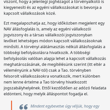
viszont, hogy a jelenlegi joghézagot a törvényalkotó is
kiegyenesíti és az egyéni vállalkozásokat is bevonja a
kapcsolt vállalkozások közé.
Ezt megalapozhatja az, hogy időközben megjelent egy
NAV állásfoglalás is, amely az egyéni vállalkozói
jogviszony és a társas vállalkozói jogviszonyban
levőket lehetséges módon kapcsolt vállalkozásoknak
minősíti. A törvényi alátámasztás nélküli állásfoglalás a
többségi befolyásolásra hivatkozik. A többségi
befolyásolás valóban alapja lehet a kapcsolt vállalkozás
meghatározásának, de megítélésünk szerint (itt eltér a
véleményünk a NAV-tól) csak a Tao. törvényben
felsorolt vállalkozásokra vonatkozik, mert különben
nem lenne értelme a Tao törvény hivatkozott
jogszabályhelyének. Ettől kezdődően az adózó feladata
eldönteni, hogy melyik álláspontot fogadja el.
Mindent egybevetve úgy véljük, hogy egy