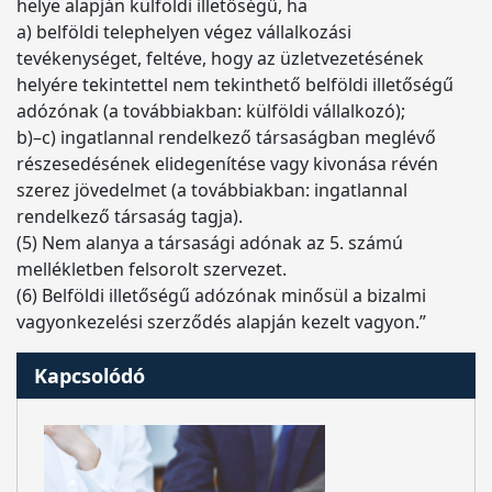
helye alapján külföldi illetőségű, ha
a) belföldi telephelyen végez vállalkozási
tevékenységet, feltéve, hogy az üzletvezetésének
helyére tekintettel nem tekinthető belföldi illetőségű
adózónak (a továbbiakban: külföldi vállalkozó);
b)–c) ingatlannal rendelkező társaságban meglévő
részesedésének elidegenítése vagy kivonása révén
szerez jövedelmet (a továbbiakban: ingatlannal
rendelkező társaság tagja).
(5) Nem alanya a társasági adónak az 5. számú
mellékletben felsorolt szervezet.
(6) Belföldi illetőségű adózónak minősül a bizalmi
vagyonkezelési szerződés alapján kezelt vagyon.”
Kapcsolódó