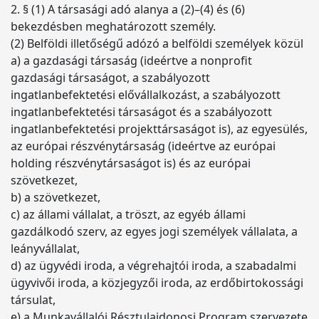
2. § (1) A társasági adó alanya a (2)–(4) és (6)
bekezdésben meghatározott személy.
(2) Belföldi illetőségű adózó a belföldi személyek közül
a) a gazdasági társaság (ideértve a nonprofit
gazdasági társaságot, a szabályozott
ingatlanbefektetési elővállalkozást, a szabályozott
ingatlanbefektetési társaságot és a szabályozott
ingatlanbefektetési projekttársaságot is), az egyesülés,
az európai részvénytársaság (ideértve az európai
holding részvénytársaságot is) és az európai
szövetkezet,
b) a szövetkezet,
c) az állami vállalat, a tröszt, az egyéb állami
gazdálkodó szerv, az egyes jogi személyek vállalata, a
leányvállalat,
d) az ügyvédi iroda, a végrehajtói iroda, a szabadalmi
ügyvivői iroda, a közjegyzői iroda, az erdőbirtokossági
társulat,
e) a Munkavállalói Résztulajdonosi Program szervezete