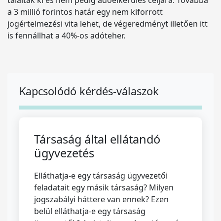
találták ki és nem pedig adóelkerülés céljára. Továbbá
a 3 millió forintos határ egy nem kiforrott
jogértelmezési vita lehet, de végeredményt illetően itt
is fennállhat a 40%-os adóteher.
Kapcsolódó kérdés-válaszok
Társaság által ellátandó
ügyvezetés
Elláthatja-e egy társaság ügyvezetői
feladatait egy másik társaság? Milyen
jogszabályi háttere van ennek? Ezen
belül elláthatja-e egy társaság