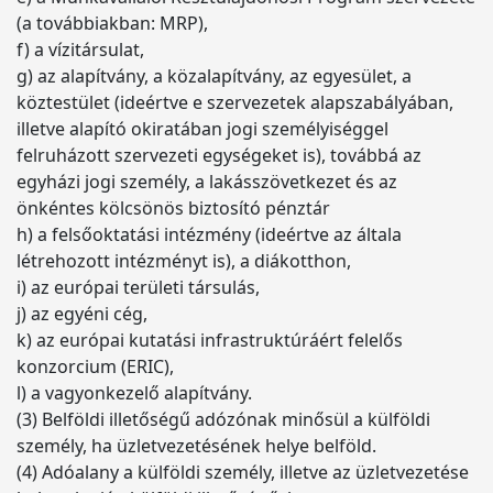
(a továbbiakban: MRP),
f) a vízitársulat,
g) az alapítvány, a közalapítvány, az egyesület, a
köztestület (ideértve e szervezetek alapszabályában,
illetve alapító okiratában jogi személyiséggel
felruházott szervezeti egységeket is), továbbá az
egyházi jogi személy, a lakásszövetkezet és az
önkéntes kölcsönös biztosító pénztár
h) a felsőoktatási intézmény (ideértve az általa
létrehozott intézményt is), a diákotthon,
i) az európai területi társulás,
j) az egyéni cég,
k) az európai kutatási infrastruktúráért felelős
konzorcium (ERIC),
l) a vagyonkezelő alapítvány.
(3) Belföldi illetőségű adózónak minősül a külföldi
személy, ha üzletvezetésének helye belföld.
(4) Adóalany a külföldi személy, illetve az üzletvezetése