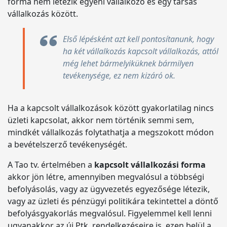
forma nem létezik egyéni vállalkozó és egy társas
vállalkozás között.
Első lépésként azt kell pontosítanunk, hogy
ha két vállalkozás kapcsolt vállalkozás, attól
még lehet bármelyiküknek bármilyen
tevékenysége, ez nem kizáró ok.
Ha a kapcsolt vállalkozások között gyakorlatilag nincs
üzleti kapcsolat, akkor nem történik semmi sem,
mindkét vállalkozás folytathatja a megszokott módon
a bevételszerző tevékenységét.
A Tao tv. értelmében a
kapcsolt vállalkozási forma
akkor jön létre, amennyiben megvalósul a többségi
befolyásolás, vagy az ügyvezetés egyezősége létezik,
vagy az üzleti és pénzügyi politikára tekintettel a döntő
befolyásgyakorlás megvalósul. Figyelemmel kell lenni
ugyanakkor az új Ptk. rendelkezéseire is, ezen belül a