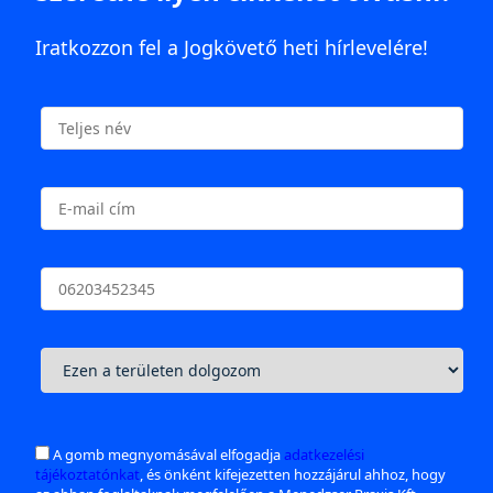
Iratkozzon fel a Jogkövető heti hírlevelére!
A gomb megnyomásával elfogadja
adatkezelési
tájékoztatónkat
, és önként kifejezetten hozzájárul ahhoz, hogy