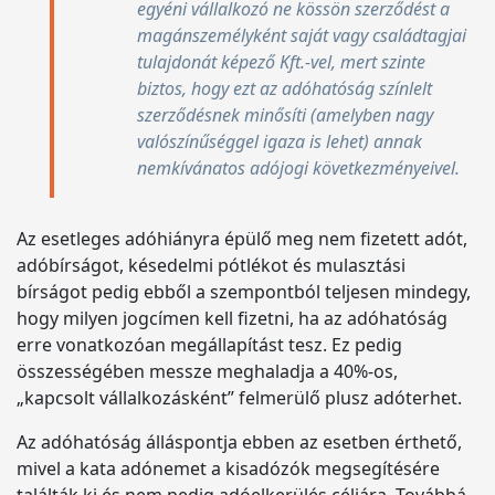
egyéni vállalkozó ne kössön szerződést a
magánszemélyként saját vagy családtagjai
tulajdonát képező Kft.-vel, mert szinte
biztos, hogy ezt az adóhatóság színlelt
szerződésnek minősíti (amelyben nagy
valószínűséggel igaza is lehet) annak
nemkívánatos adójogi következményeivel.
Az esetleges adóhiányra épülő meg nem fizetett adót,
adóbírságot, késedelmi pótlékot és mulasztási
bírságot pedig ebből a szempontból teljesen mindegy,
hogy milyen jogcímen kell fizetni, ha az adóhatóság
erre vonatkozóan megállapítást tesz. Ez pedig
összességében messze meghaladja a 40%-os,
„kapcsolt vállalkozásként” felmerülő plusz adóterhet.
Az adóhatóság álláspontja ebben az esetben érthető,
mivel a kata adónemet a kisadózók megsegítésére