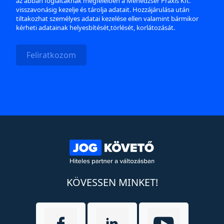
az abban foglaltaknak megfelelően a Menedzser Praxis Kft.
visszavonásig kezelje és tárolja adatait. Hozzájárulása után
tiltakozhat személyes adatai kezelése ellen valamint bármikor
kérheti adatainak helyesbítését,törlését, korlátozását.
Feliratkozom
KÖVESSEN MINKET!