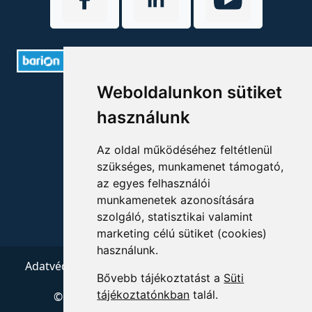
Weboldalunkon sütiket
ELÉRHETŐSÉGEK
használunk
+36 1 880 7600
Az oldal működéséhez feltétlenül
info@mprx.hu
szükséges, munkamenet támogató,
az egyes felhasználói
munkamenetek azonosítására
szolgáló, statisztikai valamint
marketing célú sütiket (cookies)
használunk.
Adatvédelem
ÁSZF
Impresszum
Kapcsolat
Bővebb tájékoztatást a
Süti
tájékoztatónkban
talál.
© 2026 Copyright:
Menedzserpraxis.hu