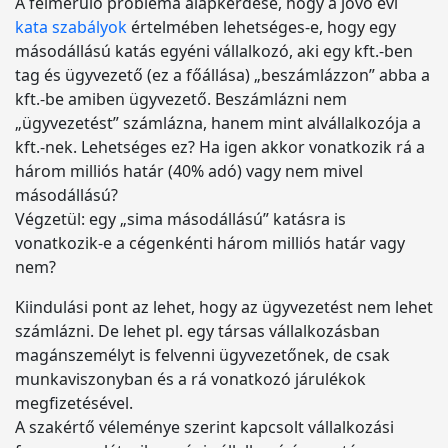
A felmerülő probléma alapkérdése, hogy a jövő évi
kata szabályok
értelmében lehetséges-e, hogy egy
másodállású katás egyéni vállalkozó, aki egy kft.-ben
tag és ügyvezető (ez a főállása) „beszámlázzon” abba a
kft.-be amiben ügyvezető. Beszámlázni nem
„ügyvezetést” számlázna, hanem mint alvállalkozója a
kft.-nek. Lehetséges ez? Ha igen akkor vonatkozik rá a
három milliós határ (40% adó) vagy nem mivel
másodállású?
Végzetül: egy „sima másodállású” katásra is
vonatkozik-e a cégenkénti három milliós határ vagy
nem?
Kiindulási pont az lehet, hogy az ügyvezetést nem lehet
számlázni. De lehet pl. egy társas vállalkozásban
magánszemélyt is felvenni ügyvezetőnek, de csak
munkaviszonyban és a rá vonatkozó járulékok
megfizetésével.
A szakértő véleménye szerint kapcsolt vállalkozási