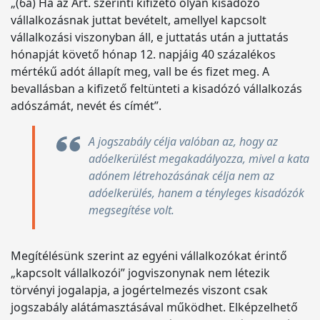
„(6a) Ha az Art. szerinti kifizető olyan kisadózó
vállalkozásnak juttat bevételt, amellyel kapcsolt
vállalkozási viszonyban áll, e juttatás után a juttatás
hónapját követő hónap 12. napjáig 40 százalékos
mértékű adót állapít meg, vall be és fizet meg. A
bevallásban a kifizető feltünteti a kisadózó vállalkozás
adószámát, nevét és címét”.
A jogszabály célja valóban az, hogy az
adóelkerülést megakadályozza, mivel a kata
adónem létrehozásának célja nem az
adóelkerülés, hanem a tényleges kisadózók
megsegítése volt.
Megítélésünk szerint az egyéni vállalkozókat érintő
„kapcsolt vállalkozói” jogviszonynak nem létezik
törvényi jogalapja, a jogértelmezés viszont csak
jogszabály alátámasztásával működhet. Elképzelhető