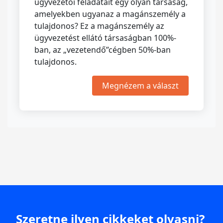
ügyvezetői feladatait egy olyan társaság,
amelyekben ugyanaz a magánszemély a
tulajdonos? Ez a magánszemély az
ügyvezetést ellátó társaságban 100%-
ban, az „vezetendő”cégben 50%-ban
tulajdonos.
Megnézem a választ
Szeretne ilyen cikkeket olvasni?