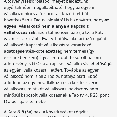
A törvényi felsorolásból melyet beidéztünk,
egyértelműen megállapítható, hogy az egyéni
vállalkozó nincs a felsoroltak között, ebből
következően a Tao tv. oldaláról is bizonyított, hogy
az
egyéni vállalkozó nem alanya a kapcsolt
vállalkozásnak
. Ezen túlmenően az Szja tv., a Katv.,
valamint a korábbi Eva tv. hatálya alá tartozó egyéni
vállalkozót kapcsolt vállalkozásra vonatkozó
adatbejelentési-kötelezettség nem terheli (így
esetünkben sem). Így a legutóbb felsorolt három
adótörvény is kizárja a kapcsolt vállalkozás lehetőségét
az egyéni vállalkozást illetően. Továbbá az egyéni
vállalkozó nem is áll a Tao tv. hatálya alatt. Ebből
adódóan az egyéni vállalkozó és a kérdés szerint
vállalkozás, mint két vállalkozás jogviszony nem
minősül kapcsolt vállalkozásnak a Tao tv. 4. § 23. pont
f) alpontja értelmében.
A Kata 8. § (6a) bek. a következőket rögzíti: