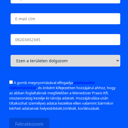
A gomb megnyomásával elfogadja
adatkezelési
tájékoztatónkat
, és önként kifejezetten hozzájárul ahhoz, hogy
az abban foglaltaknak megfelelően a Menedzser Praxis Kft.
visszavonásig kezelje és tárolja adatait. Hozzájárulása után
tiltakozhat személyes adatai kezelése ellen valamint bármikor
kérheti adatainak helyesbítését,törlését, korlátozását.
Feliratkozom