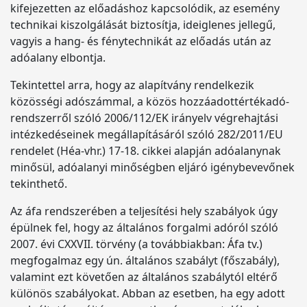
kifejezetten az előadáshoz kapcsolódik, az esemény
technikai kiszolgálását biztosítja, ideiglenes jellegű,
vagyis a hang- és fénytechnikát az előadás után az
adóalany elbontja.
Tekintettel arra, hogy az alapítvány rendelkezik
közösségi adószámmal, a közös hozzáadottértékadó-
rendszerről szóló 2006/112/EK irányelv végrehajtási
intézkedéseinek megállapításáról szóló 282/2011/EU
rendelet (Héa-vhr.) 17-18. cikkei alapján adóalanynak
minősül, adóalanyi minőségben eljáró igénybevevőnek
tekinthető.
Az áfa rendszerében a teljesítési hely szabályok úgy
épülnek fel, hogy az általános forgalmi adóról szóló
2007. évi CXXVII. törvény (a továbbiakban: Áfa tv.)
megfogalmaz egy ún. általános szabályt (főszabály),
valamint ezt követően az általános szabálytól eltérő
különös szabályokat. Abban az esetben, ha egy adott