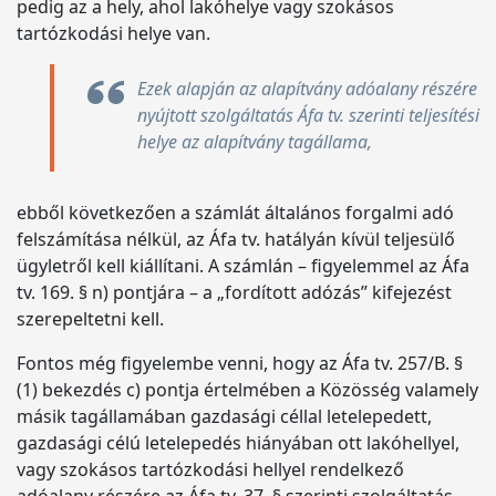
pedig az a hely, ahol lakóhelye vagy szokásos
tartózkodási helye van.
Ezek alapján az alapítvány adóalany részére
nyújtott szolgáltatás Áfa tv. szerinti teljesítési
helye az alapítvány tagállama,
ebből következően a számlát általános forgalmi adó
felszámítása nélkül, az Áfa tv. hatályán kívül teljesülő
ügyletről kell kiállítani. A számlán – figyelemmel az Áfa
tv. 169. § n) pontjára – a „fordított adózás” kifejezést
szerepeltetni kell.
Fontos még figyelembe venni, hogy az Áfa tv. 257/B. §
(1) bekezdés c) pontja értelmében a Közösség valamely
másik tagállamában gazdasági céllal letelepedett,
gazdasági célú letelepedés hiányában ott lakóhellyel,
vagy szokásos tartózkodási hellyel rendelkező