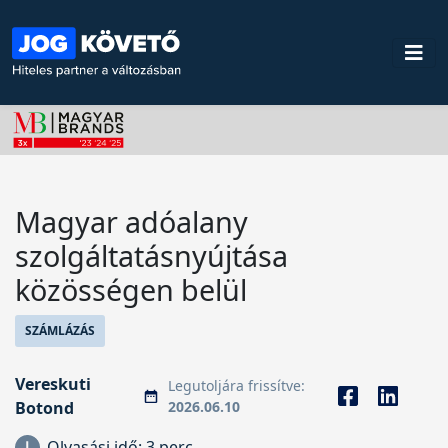
Magyar adóalany
szolgáltatásnyújtása
közösségen belül
SZÁMLÁZÁS
Vereskuti
Legutoljára frissítve:
Botond
2026.06.10
Olvasási idő:
3 perc