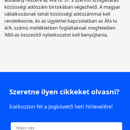
adóalany részére az Áfa tv. 37. § szerinti szolgáltatás
közösségi adószám birtokában végezhető. A magyar
vállalkozásnak tehát közösségi adószámmal kell
rendelkeznie, és az ügylettel kapcsolatban az Áfa tv.
4/A. számú mellékletben foglaltaknak megfelelően
’A60-as összesítő nyilatkozatot kell benyújtania.
Szeretne ilyen cikkeket olvasni?
Iratkozzon fel a Jogkövető heti hírlevelére!