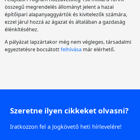
összegű megrendelés állományt jelent a hazai
építőipari alapanyaggyártók és kivitelezők számára,
ezzel járul hozzá az ágazat és általában a gazdaság
élénkítéséhez.
A pályázat lapzártakor még nem végleges, társadalmi
egyeztetésre bocsátott
felhívása
már elérhető.
Szeretne ilyen cikkeket olvasni?
Iratkozzon fel a Jogkövető heti hírlevelére!