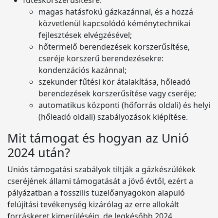
fűtéskorszerűsítésre:
magas hatásfokú gázkazánnal, és a hozzá
közvetlenül kapcsolódó kéménytechnikai
fejlesztések elvégzésével;
hőtermelő berendezések korszerűsítése,
cseréje korszerű berendezésekre:
kondenzációs kazánnal;
szekunder fűtési kör átalakítása, hőleadó
berendezések korszerűsítése vagy cseréje;
automatikus központi (hőforrás oldali) és helyi
(hőleadó oldali) szabályozások kiépítése.
Mit támogat és hogyan az Unió
2024 után?
Uniós támogatási szabályok tiltják a gázkészülékek
cseréjének állami támogatását a jövő évtől, ezért a
pályázatban a fosszilis tüzelőanyagokon alapuló
felújítási tevékenység kizárólag az erre allokált
forráskeret kimerüléséig, de legkésőbb 2024.