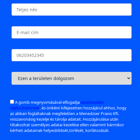
A gomb megnyomásával elfogadja
adatkezelési
tájékoztatónkat
, és önként kifejezetten hozzájárul ahhoz, hogy
az abban foglaltaknak megfelelően a Menedzser Praxis Kft.
visszavonásig kezelje és tárolja adatait. Hozzájárulása után
tiltakozhat személyes adatai kezelése ellen valamint bármikor
kérheti adatainak helyesbítését,törlését, korlátozását.