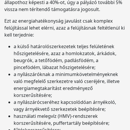
állapothoz képesti a 40%-ot, úgy a pályázó további 5%
vissza nem térítendő támogatásra jogosult.
Ezt az energiahatékonyság javulást csak komplex
felújítással lehet elérni, azaz a felújításnak feltétlenül ki
kell terjednie:
a külső határolószerkezetek teljes felületének
hőszigetelésére, azaz a homlokzatok, árkádok,
beugrók, a tetőfödém, padlásfödém, a
pincefödém, lábazat hőszigetelésére;
a nyílászáróknak a minimumkövetelményeknek
való megfelelő szerkezetre való cseréjére, illetve
energiamegtakarítást eredményező
korszerűsítésére;
a nyílászárócseréhez kapcsolódóan árnyékoló,
vagy árnyékvető szerkezetek beépítésére;
használati melegvíz (HMV)-rendszerek
korszerűsítésére, puffertartály beépítésére;