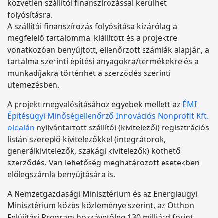
közvetlen szállítói finanszírozással kerülhet
folyósításra.
A szállítói finanszírozás folyósítása kizárólag a
megfelelő tartalommal kiállított és a projektre
vonatkozóan benyújtott, ellenőrzött számlák alapján, a
tartalma szerinti építési anyagokra/termékekre és a
munkadíjakra történhet a szerződés szerinti
ütemezésben.
A projekt megvalósításához egyebek mellett az
ÉMI
Építésügyi Minőségellenőrző Innovációs Nonprofit Kft.
oldalán
nyilvántartott szállítói (kivitelezői) regisztrációs
listán szereplő kivitelezőkkel (integrátorok,
generálkivitelezők, szakági kivitelezők) köthető
szerződés. Van lehetőség meghatározott esetekben
előlegszámla benyújtására is.
A Nemzetgazdasági Minisztérium és az Energiaügyi
Minisztérium közös közleménye szerint, az Otthon
Felújítási Program hozzávetőleg 130 milliárd forint