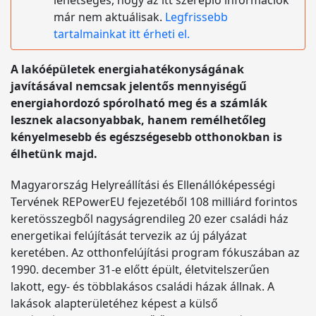
lehetséges, hogy az itt szereplő információk
már nem aktuálisak.
Legfrissebb
tartalmainkat itt érheti el.
A lakóépületek energiahatékonyságának
javításával nemcsak jelentős mennyiségű
energiahordozó spórolható meg és a számlák
lesznek alacsonyabbak, hanem remélhetőleg
kényelmesebb és egészségesebb otthonokban is
élhetünk majd.
Magyarország Helyreállítási és Ellenállóképességi
Tervének REPowerEU fejezetéből 108 milliárd forintos
keretösszegből nagyságrendileg 20 ezer családi ház
energetikai felújítását tervezik az új pályázat
keretében. Az otthonfelújítási program fókuszában az
1990. december 31-e előtt épült, életvitelszerűen
lakott, egy- és többlakásos családi házak állnak. A
lakások alapterületéhez képest a külső