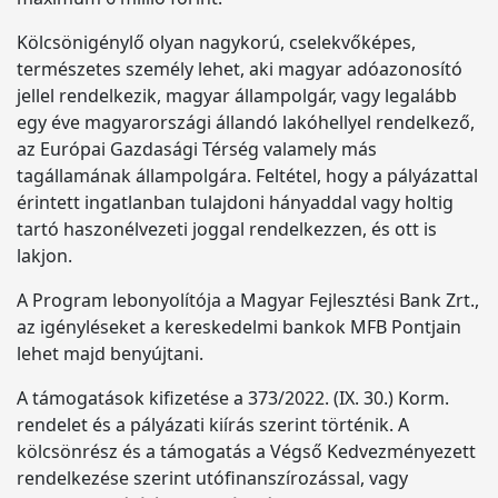
Kölcsönigénylő olyan nagykorú, cselekvőképes,
természetes személy lehet, aki magyar adóazonosító
jellel rendelkezik, magyar állampolgár, vagy legalább
egy éve magyarországi állandó lakóhellyel rendelkező,
az Európai Gazdasági Térség valamely más
tagállamának állampolgára. Feltétel, hogy a pályázattal
érintett ingatlanban tulajdoni hányaddal vagy holtig
tartó haszonélvezeti joggal rendelkezzen, és ott is
lakjon.
A Program lebonyolítója a Magyar Fejlesztési Bank Zrt.,
az igényléseket a kereskedelmi bankok MFB Pontjain
lehet majd benyújtani.
A támogatások kifizetése a 373/2022. (IX. 30.) Korm.
rendelet és a pályázati kiírás szerint történik. A
kölcsönrész és a támogatás a Végső Kedvezményezett
rendelkezése szerint utófinanszírozással, vagy