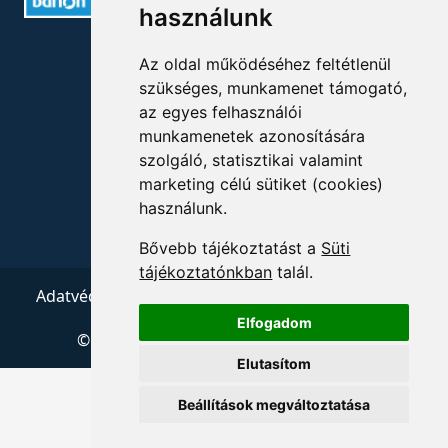
használunk
ELÉRHETŐSÉGEK
Az oldal működéséhez feltétlenül
szükséges, munkamenet támogató,
+36 1 880 7600
az egyes felhasználói
munkamenetek azonosítására
info@mprx.hu
szolgáló, statisztikai valamint
marketing célú sütiket (cookies)
használunk.
Bővebb tájékoztatást a
Süti
tájékoztatónkban
talál.
Adatvédelem
ÁSZF
Impresszum
Kapcsolat
Elfogadom
© 2026 Copyright:
Menedzserpraxis.hu
Elutasítom
Beállítások megváltoztatása