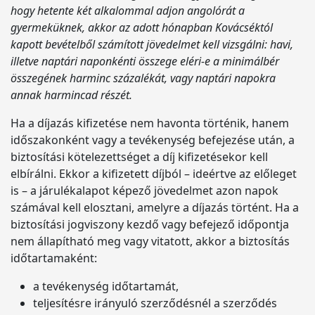
hogy hetente két alkalommal adjon angolórát a
gyermeküknek, akkor az adott hónapban Kovácséktól
kapott bevételből számított jövedelmet kell vizsgálni: havi,
illetve naptári naponkénti összege eléri-e a minimálbér
összegének harminc százalékát, vagy naptári napokra
annak harmincad részét.
Ha a díjazás kifizetése nem havonta történik, hanem
időszakonként vagy a tevékenység befejezése után, a
biztosítási kötelezettséget a díj kifizetésekor kell
elbírálni. Ekkor a kifizetett díjból – ideértve az előleget
is – a járulékalapot képező jövedelmet azon napok
számával kell elosztani, amelyre a díjazás történt. Ha a
biztosítási jogviszony kezdő vagy befejező időpontja
nem állapítható meg vagy vitatott, akkor a biztosítás
időtartamaként:
a tevékenység időtartamát,
teljesítésre irányuló szerződésnél a szerződés