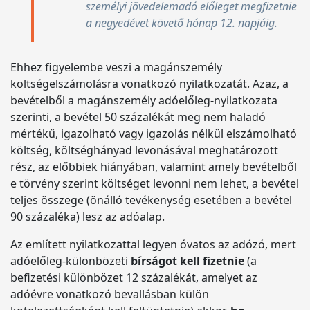
személyi jövedelemadó előleget megfizetnie
a negyedévet követő hónap 12. napjáig.
Ehhez figyelembe veszi a magánszemély
költségelszámolásra vonatkozó nyilatkozatát. Azaz, a
bevételből a magánszemély adóelőleg-nyilatkozata
szerinti, a bevétel 50 százalékát meg nem haladó
mértékű, igazolható vagy igazolás nélkül elszámolható
költség, költséghányad levonásával meghatározott
rész, az előbbiek hiányában, valamint amely bevételből
e törvény szerint költséget levonni nem lehet, a bevétel
teljes összege (önálló tevékenység esetében a bevétel
90 százaléka) lesz az adóalap.
Az említett nyilatkozattal legyen óvatos az adózó, mert
adóelőleg-különbözeti
bírságot kell fizetnie
(a
befizetési különbözet 12 százalékát, amelyet az
adóévre vonatkozó bevallásban külön