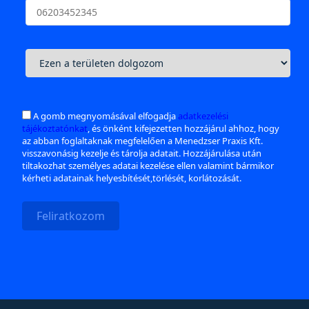
A gomb megnyomásával elfogadja
adatkezelési
tájékoztatónkat
, és önként kifejezetten hozzájárul ahhoz, hogy
az abban foglaltaknak megfelelően a Menedzser Praxis Kft.
visszavonásig kezelje és tárolja adatait. Hozzájárulása után
tiltakozhat személyes adatai kezelése ellen valamint bármikor
kérheti adatainak helyesbítését,törlését, korlátozását.
Feliratkozom