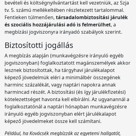
bevételi és költségnyilvántartást kell vezetniük, az Szja
tv. 5. számú mellékeltében részletezett tartalommal.
Fentieken túlmenően,
társadalombiztosítási járulék
és szociális hozzájárulási adó is felmerülhet
, a
megbízási jogviszonyra irányadó szabályok szerint.
Biztosítotti jogállás
A megbízás alapján (munkavégzésre irányuló egyéb
jogviszonyban) foglalkoztatott magánszemélyek akkor
lesznek biztosítottak, ha tárgyhavi járulékalapot
képező jövedelmük eléri a minimálbér összegének
harminc százalékát, vagy naptári napokra annak
harmincad részét. A biztosítási (és így járulékfizetési)
kötelezettséget havonta kell elbírálni. Az ugyanannál a
foglalkoztatónál a naptári hónapban munkavégzésre
irányuló egyéb jogviszonyban elért járulékalapot
képező jövedelmeket össze kell számítani.
Például, ha Kovácsék megbízzák az egyetemi hallgatót,