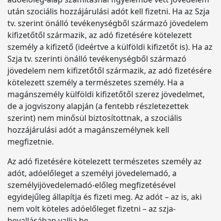
után szociális hozzájárulási adót kell fizetni. Ha az Szja
tv. szerint önálló tevékenységből származó jövedelem
kifizetőtől származik, az adó fizetésére kötelezett
személy a kifizető (ideértve a külföldi kifizetőt is). Ha az
Szja tv. szerinti önálló tevékenységből származó
jövedelem nem kifizetőtől származik, az adó fizetésére
kötelezett személy a természetes személy. Ha a
magánszemély külföldi kifizetőtől szerez jövedelmet,
de a jogviszony alapján (a fentebb részletezettek
szerint) nem minősül biztosítottnak, a szociális
hozzájárulási adót a magánszemélynek kell
megfizetnie.
Az adó fizetésére kötelezett természetes személy az
adót, adóelőleget a személyi jövedelemadó, a
személyijövedelemadó-előleg megfizetésével
egyidejűleg állapítja és fizeti meg. Az adót – az is, aki
nem volt köteles adóelőleget fizetni – az szja-
bevallásában vallja be.