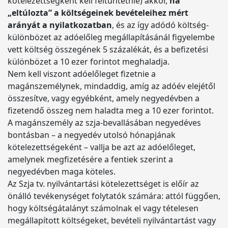
kötelezettségként kell feltüntetnie) akkor,
ha
„eltúlozta” a költségeinek bevételeihez mért
arányát a nyilatkozatban
, és az így adódó költség-
különbözet az adóelőleg megállapításánál figyelembe
vett költség összegének 5 százalékát, és a befizetési
különbözet a 10 ezer forintot meghaladja.
Nem kell viszont adóelőleget fizetnie a
magánszemélynek, mindaddig, amíg az adóév elejétől
összesítve, vagy egyébként, amely negyedévben a
fizetendő összeg nem haladta meg a 10 ezer forintot.
A magánszemély az szja-bevallásában negyedéves
bontásban – a negyedév utolsó hónapjának
kötelezettségeként – vallja be azt az adóelőleget,
amelynek megfizetésére a fentiek szerint a
negyedévben maga köteles.
Az Szja tv. nyilvántartási kötelezettséget is előír az
önálló tevékenységet folytatók számára: attól függően,
hogy költségátalányt számolnak el vagy tételesen
megállapított költségeket, bevételi nyilvántartást vagy