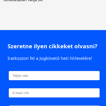
Szeretne ilyen cikkeket olvasni?
Iratkozzon fel a Jogkövető heti hírlevelére!