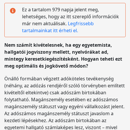
Ez a tartalom 979 napja jelent meg,
lehetséges, hogy az itt szereplő információk
már nem aktuálisak.
Legfrissebb
tartalmainkat itt érheti el.
Nem számít kivételesnek, ha egy egyetemista,
hallgatói jogviszony mellett, nyelvórákat ad,
mintegy keresetkiegészítésként. Hogyan teheti ezt
meg optimális és jogkövető módon?
Önálló formában végzett adóköteles tevékenység
(néhány, az adózás rendjéről szóló törvényben említett
kivételtől eltekintve) csak adószám birtokában
folytatható. Magánszemély esetében ez adószámos
magánszemély státuszt vagy egyéni vállalkozást jelent.
Az adószámos magánszemély státuszt javaslom a
kezdeti lépésekhez. Az adószám birtokában az
egyetemi hallgató számlaképes lesz, viszont – mivel