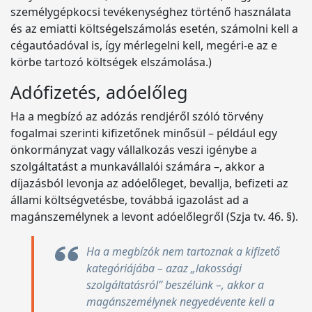
személygépkocsi tevékenységhez történő használata
és az emiatti költségelszámolás esetén, számolni kell a
cégautóadóval is, így mérlegelni kell, megéri-e az e
körbe tartozó költségek elszámolása.)
Adófizetés, adóelőleg
Ha a megbízó az adózás rendjéről szóló törvény
fogalmai szerinti kifizetőnek minősül – például egy
önkormányzat vagy vállalkozás veszi igénybe a
szolgáltatást a munkavállalói számára –, akkor a
díjazásból levonja az adóelőleget, bevallja, befizeti az
állami költségvetésbe, továbbá igazolást ad a
magánszemélynek a levont adóelőlegről (Szja tv. 46. §).
Ha a megbízók nem tartoznak a kifizető
kategóriájába – azaz „lakossági
szolgáltatásról” beszélünk –, akkor a
magánszemélynek negyedévente kell a