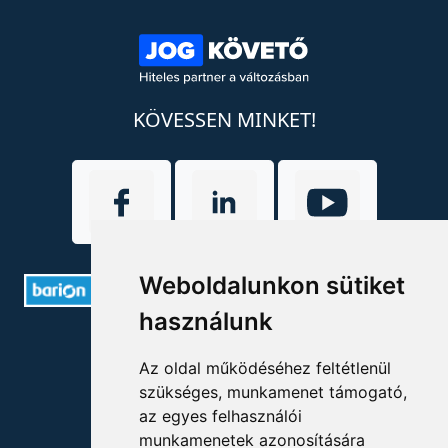
KÖVESSEN MINKET!
Weboldalunkon sütiket
használunk
ELÉRHETŐSÉGEK
Az oldal működéséhez feltétlenül
+36 1 880 7600
szükséges, munkamenet támogató,
az egyes felhasználói
info@mprx.hu
munkamenetek azonosítására