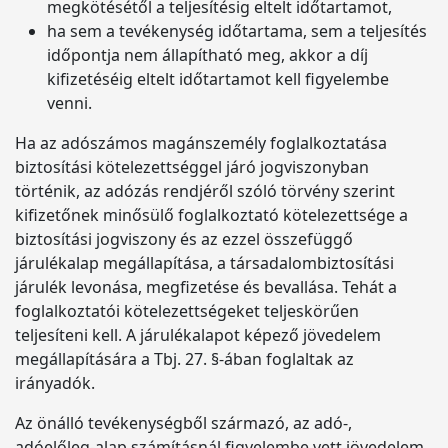
megkötésétől a teljesítésig eltelt időtartamot,
ha sem a tevékenység időtartama, sem a teljesítés
időpontja nem állapítható meg, akkor a díj
kifizetéséig eltelt időtartamot kell figyelembe
venni.
Ha az adószámos magánszemély foglalkoztatása
biztosítási kötelezettséggel járó jogviszonyban
történik, az adózás rendjéről szóló törvény szerint
kifizetőnek minősülő foglalkoztató kötelezettsége a
biztosítási jogviszony és az ezzel összefüggő
járulékalap megállapítása, a társadalombiztosítási
járulék levonása, megfizetése és bevallása. Tehát a
foglalkoztatói kötelezettségeket teljeskörűen
teljesíteni kell. A járulékalapot képező jövedelem
megállapítására a Tbj. 27. §-ában foglaltak az
irányadók.
Az önálló tevékenységből származó, az adó-,
adóelőleg-alap számításnál figyelembe vett jövedelem