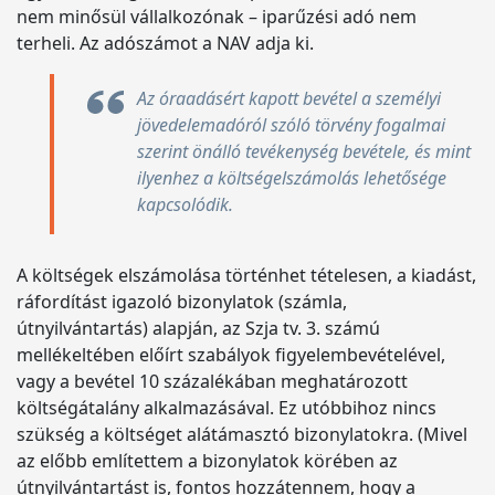
nem minősül vállalkozónak – iparűzési adó nem
terheli. Az adószámot a NAV adja ki.
Az óraadásért kapott bevétel a személyi
jövedelemadóról szóló törvény fogalmai
szerint önálló tevékenység bevétele, és mint
ilyenhez a költségelszámolás lehetősége
kapcsolódik.
A költségek elszámolása történhet tételesen, a kiadást,
ráfordítást igazoló bizonylatok (számla,
útnyilvántartás) alapján, az Szja tv. 3. számú
mellékeltében előírt szabályok figyelembevételével,
vagy a bevétel 10 százalékában meghatározott
költségátalány alkalmazásával. Ez utóbbihoz nincs
szükség a költséget alátámasztó bizonylatokra. (Mivel
az előbb említettem a bizonylatok körében az
útnyilvántartást is, fontos hozzátennem, hogy a