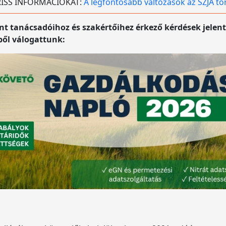
 FRISS INFORMÁCIÓKAT:
A legfontosabb változások az SZJA t
t tanácsadóihoz és szakértőihez érkező kérdések jelent
ből válogattunk: