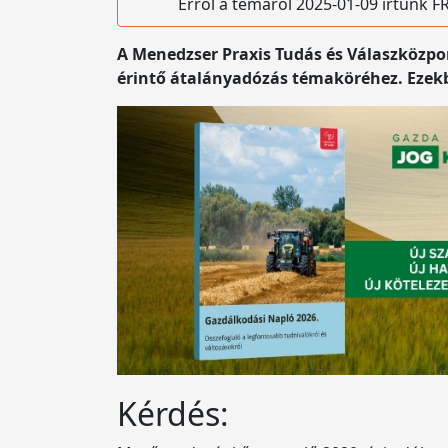
Erről a témáról 2025-01-09 írtunk
A Menedzser Praxis Tudás és Válaszközpon
érintő átalányadózás témaköréhez. Ezek
Kérdés: