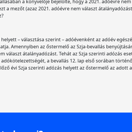
ásában a könyvelője bejelölte, hogy a 2021. adóévre nem vá
t a mezőt (azaz 2021. adóévre nem választ átalányadózást, 
z?
helyett – választása szerint – adóévenként az adóév egészé
tja. Amennyiben az őstermelő az Szja-bevallás benyújtásár
em választ átalányadózást. Tehát az Szja szerinti adózás e
z adókötelezettségét, a bevallás 12. lap első sorában történő
előző évi Szja szerinti adózás helyett az őstermelő az adott