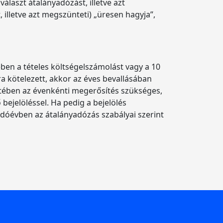
laszt átalányadózást, illetve azt
illetve azt megszünteti) „üresen hagyja”,
ben a tételes költségelszámolást vagy a 10
a kötelezett, akkor az éves bevallásában
setében az évenkénti megerősítés szükséges,
 bejelöléssel. Ha pedig a bejelölés
 adóévben az átalányadózás szabályai szerint