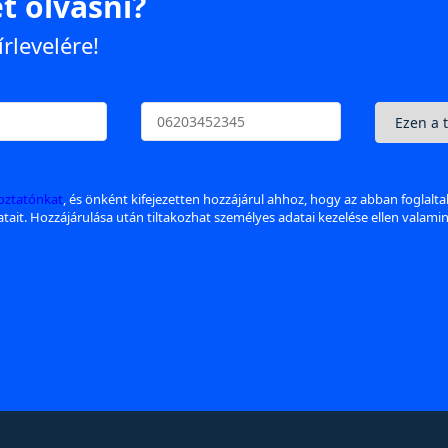
t olvasni?
írlevelére!
koztatónkat
, és önként kifejezetten hozzájárul ahhoz, hogy az abban foglalt
datait. Hozzájárulása után tiltakozhat személyes adatai kezelése ellen valami