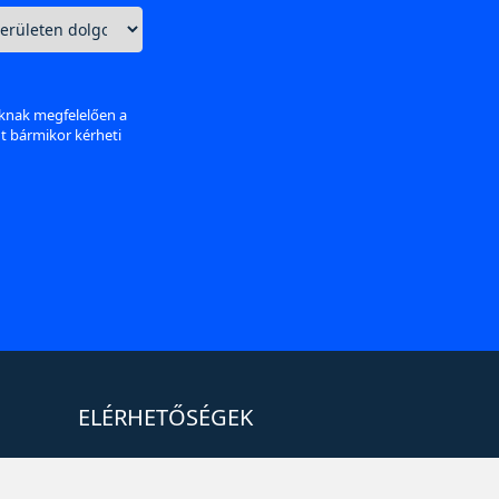
aknak megfelelően a
nt bármikor kérheti
ELÉRHETŐSÉGEK
+36 1 880 7600