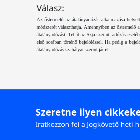
Válasz:
Az őstermelő az átalányadózás alkalmazása helyett
módszerét választhatja. Amennyiben az őstermelő az
átalányadózást. Tehát az Szja szerinti adózás esetéb
első sorában történő bejelöléssel. Ha pedig a beje
átalányadózás szabályai szerint jár el.
Szeretne ilyen cikkeke
Iratkozzon fel a Jogkövető heti h