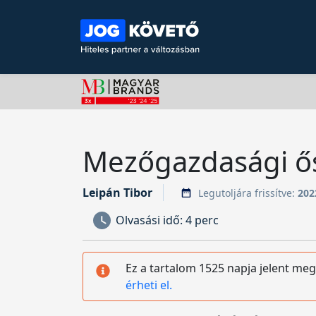
Mezőgazdasági ő
Leipán Tibor
Legutoljára frissítve:
202
Olvasási idő:
4 perc
Ez a tartalom 1525 napja jelent meg
érheti el.