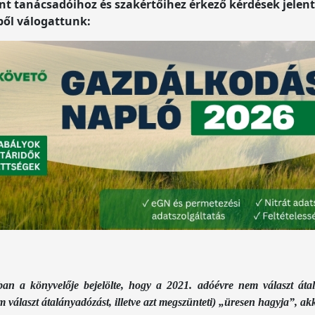
t tanácsadóihoz és szakértőihez érkező kérdések jelent
ből válogattunk:
an a könyvelője bejelölte, hogy a 2021. adóévre nem választ átalá
 választ átalányadózást, illetve azt megszünteti) „üresen hagyja”, a