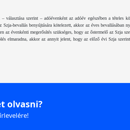
 – választása szerint – adóévenként az adóév egészében a tételes k
 Szja-bevallás benyújtására kötelezett, akkor az éves bevallásában ny
en az évenkénti megerősítés szükséges, hogy az őstermelő az Szja szerin
lölés elmaradna, akkor az annyit jelent, hogy az előző évi Szja szerin
t olvasni?
írlevelére!