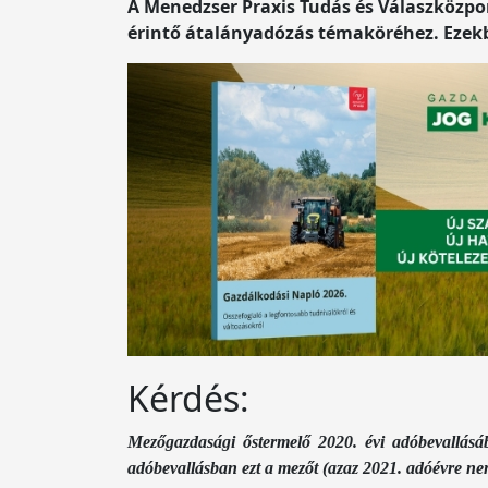
A Menedzser Praxis Tudás és Válaszközpon
érintő átalányadózás témaköréhez. Ezek
Kérdés:
Mezőgazdasági őstermelő 2020. évi adóbevallásáb
adóbevallásban ezt a mezőt (azaz 2021. adóévre nem