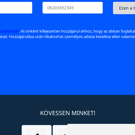
koztatónkat
, és önként kifejezetten hozzájárul ahhoz, hogy az abban foglalt
datait. Hozzájárulása után tiltakozhat személyes adatai kezelése ellen valami
KÖVESSEN MINKET!