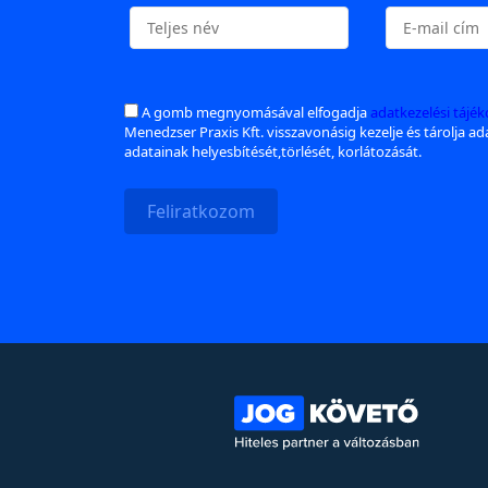
A gomb megnyomásával elfogadja
adatkezelési tájé
Menedzser Praxis Kft. visszavonásig kezelje és tárolja a
adatainak helyesbítését,törlését, korlátozását.
Feliratkozom