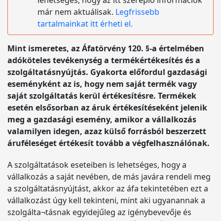
lehetséges, hogy az itt szereplő információk
már nem aktuálisak.
Legfrissebb
tartalmainkat itt érheti el.
Mint ismeretes, az Áfatörvény 120. §-a értelmében
adóköteles tevékenység a termékértékesítés és a
szolgáltatásnyújtás. Gyakorta előfordul gazdasági
eseményként az is, hogy nem saját termék vagy
saját szolgáltatás kerül értékesítésre. Termékek
esetén elsősorban az áruk értékesítéseként jelenik
meg a gazdasági esemény, amikor a vállalkozás
valamilyen idegen, azaz külső forrásból beszerzett
áruféleséget értékesít tovább a végfelhasználónak.
A szolgáltatások eseteiben is lehetséges, hogy a
vállalkozás a saját nevében, de más javára rendeli meg
a szolgáltatásnyújtást, akkor az áfa tekintetében ezt a
vállalkozást úgy kell tekinteni, mint aki ugyanannak a
szolgálta¬tásnak egyidejűleg az igénybevevője és