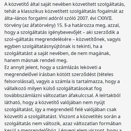
A közvetítő által saját nevében közvetített szolgáltatás,
tehát a klasszikus közvetített szolgáltatás fogalmát az
álta¬lános forgalmi adóról szóló 2007. évi CXXVII.
törvény (az áfatörvény) 15. §-a határozza meg, azzal,
hogy a szolgáltatás igénybevevőjét – aki szerződik a
szol¬gáltatás megrendelésére – közvetítőnek, vagyis
egyben szolgáltatásnyújtónak is tekinti, ha a
szolgáltatást a saját nevében, de nem magának,
hanem másnak rendeli meg.
Ez annyit jelent, hogy a számlázás leköveti a
megrendelővel írásban kötött szerződést (tételes
felsorolással), vagyis a számla is tartalmazza, hogy a
vállalkozó milyen külső szolgáltatásokat fog
továbbszámlázni változatlan áfakulccsal. A leírtakból
látható, hogy a közvetítő valójában nem nyújt
szolgáltatást, így a megrendelő felé valójában csak
közvetíti a szolgáltatást. Viszont a közvetítés során a
szolgáltatás nem változik, azaz változatlan formában
kerül a megrendelőhöz. Lényegi elem viszont, hogy a