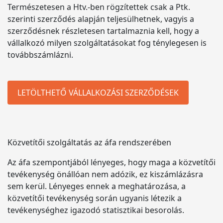
Természetesen a Htv.-ben rögzítettek csak a Ptk.
szerinti szerződés alapján teljesülhetnek, vagyis a
szerződésnek részletesen tartalmaznia kell, hogy a
vállalkozó milyen szolgáltatásokat fog ténylegesen is
továbbszámlázni.
LETÖLTHETŐ VÁLLALKOZÁSI SZERZŐDÉSEK
Közvetítői szolgáltatás az áfa rendszerében
Az áfa szempontjából lényeges, hogy maga a közvetítői
tevékenység önállóan nem adózik, ez kiszámlázásra
sem kerül. Lényeges ennek a meghatározása, a
közvetítői tevékenység során ugyanis létezik a
tevékenységhez igazodó statisztikai besorolás.