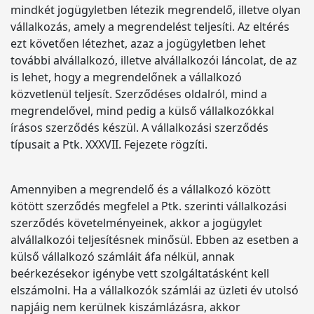
mindkét jogügyletben létezik megrendelő, illetve olyan
vállalkozás, amely a megrendelést teljesíti. Az eltérés
ezt követően létezhet, azaz a jogügyletben lehet
további alvállalkozó, illetve alvállalkozói láncolat, de az
is lehet, hogy a megrendelőnek a vállalkozó
közvetlenül teljesít. Szerződéses oldalról, mind a
megrendelővel, mind pedig a külső vállalkozókkal
írásos szerződés készül. A vállalkozási szerződés
típusait a Ptk. XXXVII. Fejezete rögzíti.
Amennyiben a megrendelő és a vállalkozó között
kötött szerződés megfelel a Ptk. szerinti vállalkozási
szerződés követelményeinek, akkor a jogügylet
alvállalkozói teljesítésnek minősül. Ebben az esetben a
külső vállalkozó számláit áfa nélkül, annak
beérkezésekor igénybe vett szolgáltatásként kell
elszámolni. Ha a vállalkozók számlái az üzleti év utolsó
napjáig nem kerülnek kiszámlázásra, akkor