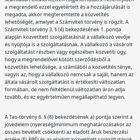
a megrendelő ezzel egyetértett és a hozzájárulását is
megadta, akkor megteremtette a közvetítés
lehetőségét, amelyet a Számviteli törvény is rögzít. A
Számviteli törvény 3. § (4) bekezdésének 1. pontja
alapján közvetített szolgáltatásnál a vállalkozó vevője
és nyújtója is a szolgáltatásnak. A vállalkozó a vásárolt
szolgáltatást részben vagy egészében közvetíti úgy,
hogy a megrendelővel kötött szerződésből a
közvetítés lehetősége, a számlából a közvetítés ténye,
vagyis az, hogy a vállalkozó nemcsak a saját, hanem az
általa vásárolt szolgáltatást is értékesíti változatlan
formában, de nem feltétlenül változatlan áron adja
tovább, és ez egyértelműen megállapítható legyen.
A Tao-törvény 6. § (8) bekezdésének a) pontja szerint a
jövedelem (nyereség)minimum meghatározásakor az
összes bevételt csökkenti az eladott áruk beszerzési
értéke (ELÁBÉ) és az eladott közvetített szolgáltatások