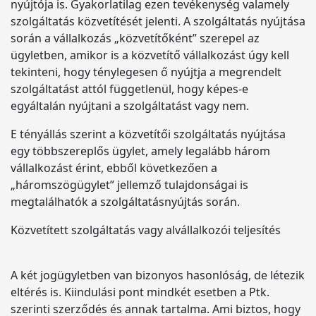
nyújtója is. Gyakorlatilag ezen tevékenység valamely
szolgáltatás közvetítését jelenti. A szolgáltatás nyújtása
során a vállalkozás „közvetítőként” szerepel az
ügyletben, amikor is a közvetítő vállalkozást úgy kell
tekinteni, hogy ténylegesen ő nyújtja a megrendelt
szolgáltatást attól függetlenül, hogy képes-e
egyáltalán nyújtani a szolgáltatást vagy nem.
E tényállás szerint a közvetítői szolgáltatás nyújtása
egy többszereplős ügylet, amely legalább három
vállalkozást érint, ebből következően a
„háromszögügylet” jellemző tulajdonságai is
megtalálhatók a szolgáltatásnyújtás során.
Közvetített szolgáltatás vagy alvállalkozói teljesítés
A két jogügyletben van bizonyos hasonlóság, de létezik
eltérés is. Kiindulási pont mindkét esetben a Ptk.
szerinti szerződés és annak tartalma. Ami biztos, hogy