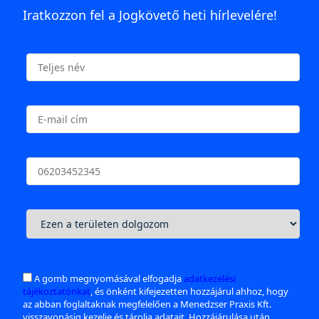
Iratkozzon fel a Jogkövető heti hírlevelére!
A gomb megnyomásával elfogadja
adatkezelési
tájékoztatónkat
, és önként kifejezetten hozzájárul ahhoz, hogy
az abban foglaltaknak megfelelően a Menedzser Praxis Kft.
visszavonásig kezelje és tárolja adatait. Hozzájárulása után