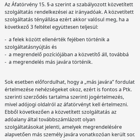
Az Áfatörvény 15. §-a szerint a szabályozott közvetített
szolgáltatás rendelkezései az irányadóak. A közvetített
szolgáltatás tényállása ezért akkor valósul meg, ha a
következő 3 feltétel együttesen teljesül:
- a felek között ellenérték fejében történik a
szolgáltatásnyújtás és
- a megrendelő pozíciójában a közvetítő áll, továbbá
- a megrendelés más javára történik.
Sok esetben előfordulhat, hogy a „más javára” fordulat
értelmezése nehézségeket okoz, ezért is fontos a Ptk.
szerinti szerződés tartalma szerinti jogértelmezés,
mivel adójogi oldalról az áfatörvényt kell értelmezni.
Ebből következően a közvetített szolgáltatás az
adóalany által továbbszámlázott olyan
szolgáltatásokat jelenti, amelyek megrendelésére
alapvetően más személy javára vonatkozóan került sor.