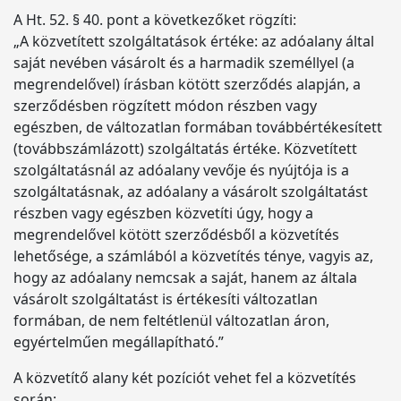
A Ht. 52. § 40. pont a következőket rögzíti:
„A közvetített szolgáltatások értéke: az adóalany által
saját nevében vásárolt és a harmadik személlyel (a
megrendelővel) írásban kötött szerződés alapján, a
szerződésben rögzített módon részben vagy
egészben, de változatlan formában továbbértékesített
(továbbszámlázott) szolgáltatás értéke. Közvetített
szolgáltatásnál az adóalany vevője és nyújtója is a
szolgáltatásnak, az adóalany a vásárolt szolgáltatást
részben vagy egészben közvetíti úgy, hogy a
megrendelővel kötött szerződésből a közvetítés
lehetősége, a számlából a közvetítés ténye, vagyis az,
hogy az adóalany nemcsak a saját, hanem az általa
vásárolt szolgáltatást is értékesíti változatlan
formában, de nem feltétlenül változatlan áron,
egyértelműen megállapítható.”
A közvetítő alany két pozíciót vehet fel a közvetítés
során: