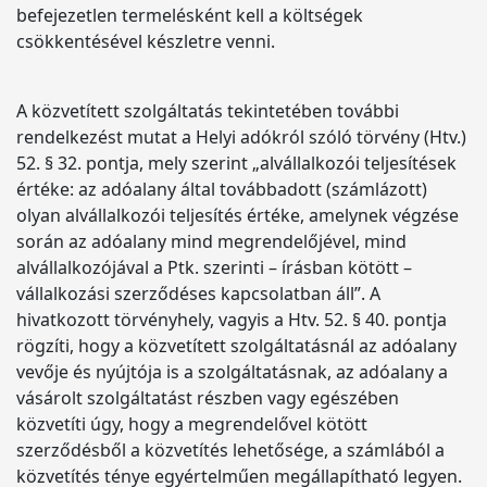
befejezetlen termelésként kell a költségek
csökkentésével készletre venni.
A közvetített szolgáltatás tekintetében további
rendelkezést mutat a Helyi adókról szóló törvény (Htv.)
52. § 32. pontja, mely szerint „alvállalkozói teljesítések
értéke: az adóalany által továbbadott (számlázott)
olyan alvállalkozói teljesítés értéke, amelynek végzése
során az adóalany mind megrendelőjével, mind
alvállalkozójával a Ptk. szerinti – írásban kötött –
vállalkozási szerződéses kapcsolatban áll”. A
hivatkozott törvényhely, vagyis a Htv. 52. § 40. pontja
rögzíti, hogy a közvetített szolgáltatásnál az adóalany
vevője és nyújtója is a szolgáltatásnak, az adóalany a
vásárolt szolgáltatást részben vagy egészében
közvetíti úgy, hogy a megrendelővel kötött
szerződésből a közvetítés lehetősége, a számlából a
közvetítés ténye egyértelműen megállapítható legyen.