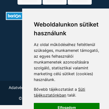
Weboldalunkon sütiket
ELÉRHETŐSÉGEK
használunk
+36 1 880 7600
Az oldal működéséhez feltétlenül
info@mprx.hu
szükséges, munkamenet támogató,
az egyes felhasználói
munkamenetek azonosítására
szolgáló, statisztikai valamint
marketing célú sütiket (cookies)
használunk.
Adatvédelem
ÁSZF
Impresszum
Kapcsolat
Bővebb tájékoztatást a
Süti
tájékoztatónkban
talál.
© 2026 Copyright:
Menedzserpraxis.hu
Elfogadom