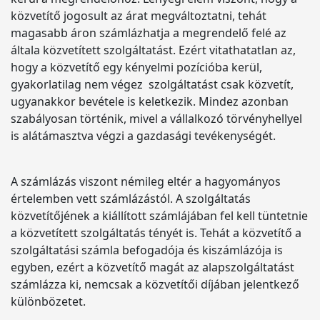
közvetítő jogosult az árat megváltoztatni, tehát
magasabb áron számlázhatja a megrendelő felé az
általa közvetített szolgáltatást. Ezért vitathatatlan az,
hogy a közvetítő egy kényelmi pozícióba kerül,
gyakorlatilag nem végez szolgáltatást csak közvetít,
ugyanakkor bevétele is keletkezik. Mindez azonban
szabályosan történik, mivel a vállalkozó törvényhellyel
is alátámasztva végzi a gazdasági tevékenységét.
A számlázás viszont némileg eltér a hagyományos
értelemben vett számlázástól. A szolgáltatás
közvetítőjének a kiállított számlájában fel kell tüntetnie
a közvetített szolgáltatás tényét is. Tehát a közvetítő a
szolgáltatási számla befogadója és kiszámlázója is
egyben, ezért a közvetítő magát az alapszolgáltatást
számlázza ki, nemcsak a közvetítői díjában jelentkező
különbözetet.