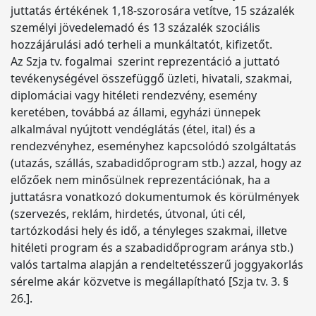
juttatás értékének 1,18-szorosára vetítve, 15 százalék
személyi jövedelemadó és 13 százalék szociális
hozzájárulási adó terheli a munkáltatót, kifizetőt.
Az Szja tv. fogalmai szerint reprezentáció a juttató
tevékenységével összefüggő üzleti, hivatali, szakmai,
diplomáciai vagy hitéleti rendezvény, esemény
keretében, továbbá az állami, egyházi ünnepek
alkalmával nyújtott vendéglátás (étel, ital) és a
rendezvényhez, eseményhez kapcsolódó szolgáltatás
(utazás, szállás, szabadidőprogram stb.) azzal, hogy az
előzőek nem minősülnek reprezentációnak, ha a
juttatásra vonatkozó dokumentumok és körülmények
(szervezés, reklám, hirdetés, útvonal, úti cél,
tartózkodási hely és idő, a tényleges szakmai, illetve
hitéleti program és a szabadidőprogram aránya stb.)
valós tartalma alapján a rendeltetésszerű joggyakorlás
sérelme akár közvetve is megállapítható [Szja tv. 3. §
26.].