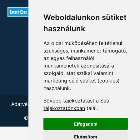
Weboldalunkon sütiket
ELÉRHETŐSÉGEK
használunk
+36 1 880 7600
Az oldal működéséhez feltétlenül
szükséges, munkamenet támogató,
info@mprx.hu
az egyes felhasználói
munkamenetek azonosítására
szolgáló, statisztikai valamint
marketing célú sütiket (cookies)
használunk.
Bővebb tájékoztatást a
Süti
Adatvédelem
ÁSZF
Impresszum
Kapcsolat
tájékoztatónkban
talál.
© 2026 Copyright:
Menedzserpraxis.hu
Elfogadom
Elutasítom