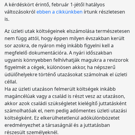
A kérdéskört érintő, február 1-jétől hatályos
változásokról
ebben a cikkünkben
írtunk részletesen
is.
Az üzleti utak költségeinek elszámolása természetesen
nem függ attól, hogy éppen milyen évszakban került
sor azokra, de nyáron még inkább figyelni kell a
megfelelő dokumentációra. A nyári időszakban
ugyanis könnyebben felhívhatják magukra a revizorok
figyelmét a cégek, különösen akkor, ha népszerű
üdülőhelyekre történő utazásokat számolnak el üzleti
céllal.
Ha az üzleti utazáson felmerült költségek inkább
magáncélúak vagy a család is részt vesz az utazáson,
akkor azok családi szükségletet kielégítő juttatásként
számolhatóak el, nem pedig adómentes üzleti utazási
költségként. Ez elkerülhetetlenül adókülönbözetet
eredményezhet a társaságnál és a juttatásban
részesült személyeknél.