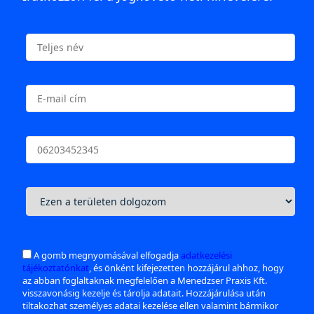
A gomb megnyomásával elfogadja
adatkezelési
tájékoztatónkat
, és önként kifejezetten hozzájárul ahhoz, hogy
az abban foglaltaknak megfelelően a Menedzser Praxis Kft.
visszavonásig kezelje és tárolja adatait. Hozzájárulása után
tiltakozhat személyes adatai kezelése ellen valamint bármikor