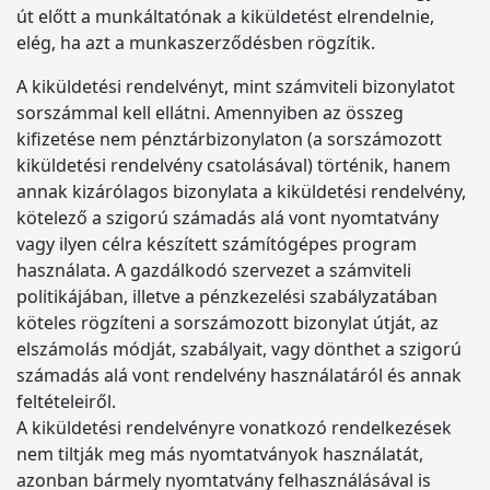
út előtt a munkáltatónak a kiküldetést elrendelnie,
elég, ha azt a munkaszerződésben rögzítik.
A kiküldetési rendelvényt, mint számviteli bizonylatot
sorszámmal kell ellátni. Amennyiben az összeg
kifizetése nem pénztárbizonylaton (a sorszámozott
kiküldetési rendelvény csatolásával) történik, hanem
annak kizárólagos bizonylata a kiküldetési rendelvény,
kötelező a szigorú számadás alá vont nyomtatvány
vagy ilyen célra készített számítógépes program
használata. A gazdálkodó szervezet a számviteli
politikájában, illetve a pénzkezelési szabályzatában
köteles rögzíteni a sorszámozott bizonylat útját, az
elszámolás módját, szabályait, vagy dönthet a szigorú
számadás alá vont rendelvény használatáról és annak
feltételeiről.
A kiküldetési rendelvényre vonatkozó rendelkezések
nem tiltják meg más nyomtatványok használatát,
azonban bármely nyomtatvány felhasználásával is