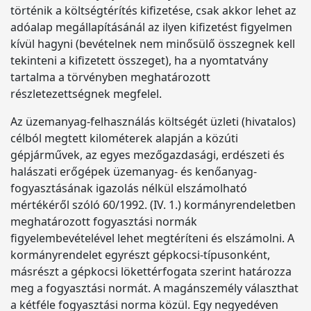
történik a költségtérítés kifizetése, csak akkor lehet az
adóalap megállapításánál az ilyen kifizetést figyelmen
kívül hagyni (bevételnek nem minősülő összegnek kell
tekinteni a kifizetett összeget), ha a nyomtatvány
tartalma a törvényben meghatározott
részletezettségnek megfelel.
Az üzemanyag-felhasználás költségét üzleti (hivatalos)
célból megtett kilométerek alapján a közúti
gépjárművek, az egyes mezőgazdasági, erdészeti és
halászati erőgépek üzemanyag- és kenőanyag-
fogyasztásának igazolás nélkül elszámolható
mértékéről szóló 60/1992. (IV. 1.) kormányrendeletben
meghatározott fogyasztási normák
figyelembevételével lehet megtéríteni és elszámolni. A
kormányrendelet egyrészt gépkocsi-típusonként,
másrészt a gépkocsi lökettérfogata szerint határozza
meg a fogyasztási normát. A magánszemély választhat
a kétféle fogyasztási norma közül. Egy negyedéven