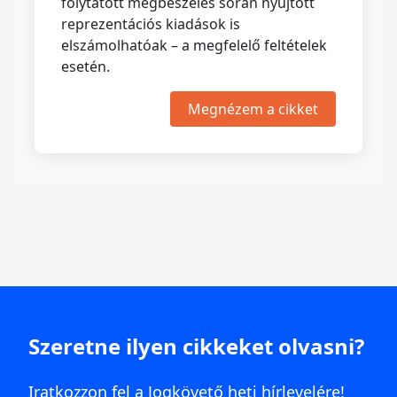
folytatott megbeszélés során nyújtott
reprezentációs kiadások is
elszámolhatóak – a megfelelő feltételek
esetén.
Megnézem a cikket
Szeretne ilyen cikkeket olvasni?
Iratkozzon fel a Jogkövető heti hírlevelére!