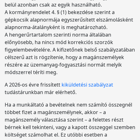
belül azonban csak az egyik használható.
A kormányrendelet 4. § (1) bekezdése szerint a
gépkocsik alapnormája egyszerűsített elszámolásként
alapnorma-átalányként is meghatározható.
A hengerűrtartalom szerinti norma általában
előnyösebb, ha nincs mód korrekciós szorzók
figyelembevételére. A kifizetőnek belső szabályzatában
célszerű azt is rögzítenie, hogy a magánszemélyek
részére az üzemanyag-fogyasztási normát melyik
módszerrel téríti meg.
A 2026-os évre frissített
kiküldetési szabályzat
tudástárunkban már elérhető.
Ha a munkáltató a bevételnek nem számító összegnél
többet fizet a magánszemélynek, akkor – a
magánszemély választása szerint – a felettes részt
bérnek kell tekinteni, vagy a kapott összeggel szemben
költséget számolhat el. Ez utóbbi esetben a