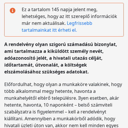
Ez a tartalom 145 napja jelent meg,
lehetséges, hogy az itt szereplő információk
már nem aktuálisak.
Legfrissebb
tartalmainkat itt érheti el.
A rendelvény olyan szigorú számadású bizonylat,
ami tartalmazza a kiküldött személy nevét,
adóazonosító jelét, a hivatali utazás célját,
időtartamát, útvonalát, a költségek
elszámolásához szükséges adatokat.
Előfordulhat, hogy olyan a munkaköre valakinek, hogy
több alkalommal megy hetente, havonta a
munkahelyétől eltérő településre. Ilyen esetben, akár
hetente, havonta, 10 naponként – belső számviteli
szabályzatra is figyelemmel – kell a rendelvényt
kiállítani. Amennyiben a munkakörből adódik, hogy
hivatali üzleti úton van, akkor nem kell minden egyes