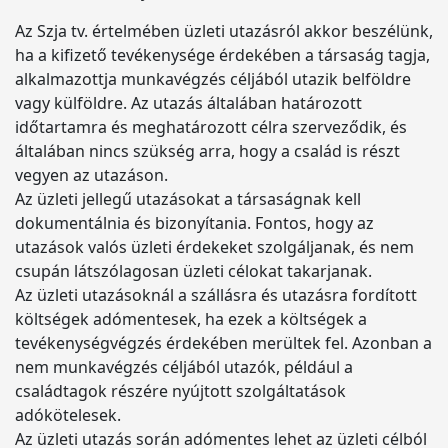
Az Szja tv. értelmében üzleti utazásról akkor beszélünk,
ha a kifizető tevékenysége érdekében a társaság tagja,
alkalmazottja munkavégzés céljából utazik belföldre
vagy külföldre. Az utazás általában határozott
időtartamra és meghatározott célra szerveződik, és
általában nincs szükség arra, hogy a család is részt
vegyen az utazáson.
Az üzleti jellegű utazásokat a társaságnak kell
dokumentálnia és bizonyítania. Fontos, hogy az
utazások valós üzleti érdekeket szolgáljanak, és nem
csupán látszólagosan üzleti célokat takarjanak.
Az üzleti utazásoknál a szállásra és utazásra fordított
költségek adómentesek, ha ezek a költségek a
tevékenységvégzés érdekében merültek fel. Azonban a
nem munkavégzés céljából utazók, például a
családtagok részére nyújtott szolgáltatások
adókötelesek.
Az üzleti utazás során adómentes lehet az üzleti célból