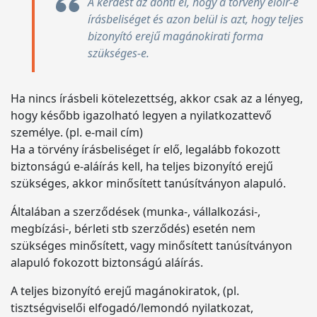
A kérdést az dönti el, hogy a törvény előír-e
írásbeliséget és azon belül is azt, hogy teljes
bizonyító erejű magánokirati forma
szükséges-e.
Ha nincs írásbeli kötelezettség, akkor csak az a lényeg,
hogy később igazolható legyen a nyilatkozattevő
személye. (pl. e-mail cím)
Ha a törvény írásbeliséget ír elő, legalább fokozott
biztonságú e-aláírás kell, ha teljes bizonyító erejű
szükséges, akkor minősített tanúsítványon alapuló.
Általában a szerződések (munka-, vállalkozási-,
megbízási-, bérleti stb szerződés) esetén nem
szükséges minősített, vagy minősített tanúsítványon
alapuló fokozott biztonságú aláírás.
A teljes bizonyító erejű magánokiratok, (pl.
tisztségviselői elfogadó/lemondó nyilatkozat,