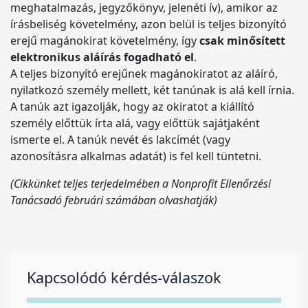
meghatalmazás, jegyzőkönyv, jelenéti ív), amikor az
írásbeliség követelmény, azon belül is teljes bizonyító
erejű magánokirat követelmény, így
csak minősített
elektronikus aláírás fogadható el
.
A teljes bizonyító erejűnek magánokiratot az aláíró,
nyilatkozó személy mellett, két tanúnak is alá kell írnia.
A tanúk azt igazolják, hogy az okiratot a kiállító
személy előttük írta alá, vagy előttük sajátjaként
ismerte el. A tanúk nevét és lakcímét (vagy
azonosításra alkalmas adatát) is fel kell tüntetni.
(Cikkünket teljes terjedelmében a Nonprofit Ellenőrzési
Tanácsadó februári számában olvashatják)
Kapcsolódó kérdés-válaszok