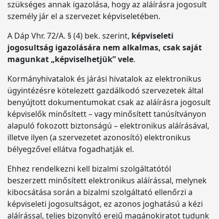
szükséges annak igazolása, hogy az aláírásra jogosult
személy jár el a szervezet képviseletében.
A Dáp Vhr. 72/A. § (4) bek. szerint,
képviseleti
jogosultság igazolására nem alkalmas, csak saját
magunkat „képviselhetjük” vele
.
Kormányhivatalok és járási hivatalok az elektronikus
ügyintézésre kötelezett gazdálkodó szervezetek által
benyújtott dokumentumokat csak az aláírásra jogosult
képviselők minősített – vagy minősített tanúsítványon
alapuló fokozott biztonságú – elektronikus aláírásával,
illetve ilyen (a szervezetet azonosító) elektronikus
bélyegzővel ellátva fogadhatják el.
Ehhez rendelkezni kell bizalmi szolgáltatótól
beszerzett minősített elektronikus aláírással, melynek
kibocsátása során a bizalmi szolgáltató ellenőrzi a
képviseleti jogosultságot, ez azonos joghatású a kézi
aláírással, teljes bizonyító erejű magánokiratot tudunk