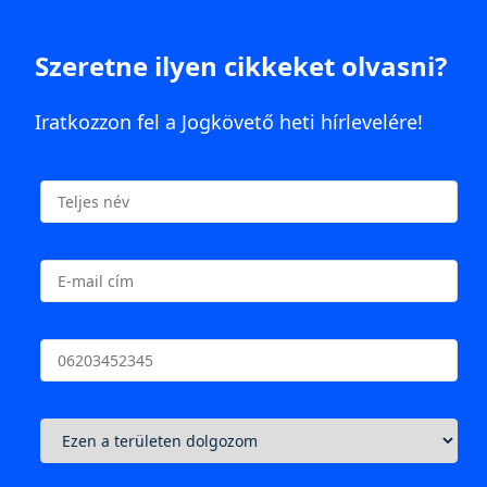
Szeretne ilyen cikkeket olvasni?
Iratkozzon fel a Jogkövető heti hírlevelére!