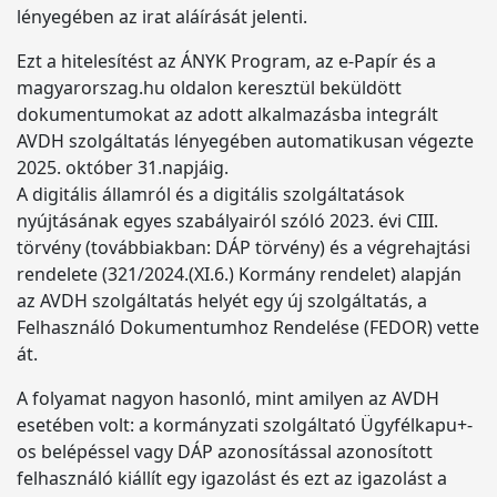
lényegében az irat aláírását jelenti.
Ezt a hitelesítést az ÁNYK Program, az e-Papír és a
magyarorszag.hu oldalon keresztül beküldött
dokumentumokat az adott alkalmazásba integrált
AVDH szolgáltatás lényegében automatikusan végezte
2025. október 31.napjáig.
A digitális államról és a digitális szolgáltatások
nyújtásának egyes szabályairól szóló 2023. évi CIII.
törvény (továbbiakban: DÁP törvény) és a végrehajtási
rendelete (321/2024.(XI.6.) Kormány rendelet) alapján
az AVDH szolgáltatás helyét egy új szolgáltatás, a
Felhasználó Dokumentumhoz Rendelése (FEDOR) vette
át.
A folyamat nagyon hasonló, mint amilyen az AVDH
esetében volt: a kormányzati szolgáltató Ügyfélkapu+-
os belépéssel vagy DÁP azonosítással azonosított
felhasználó kiállít egy igazolást és ezt az igazolást a