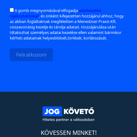
A gomb megnyomásával elfogadja
adatkezelési
tájékoztatónkat
, és önként kifejezetten hozzájárul ahhoz, hogy
az abban foglaltaknak megfelelően a Menedzser Praxis Kft.
visszavonásig kezelje és tárolja adatait. Hozzájárulása után
tiltakozhat személyes adatai kezelése ellen valamint bármikor
kérheti adatainak helyesbítését,törlését, korlátozását.
Feliratkozom
KÖVESSEN MINKET!