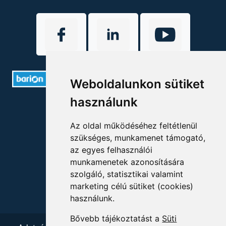
Weboldalunkon sütiket
használunk
ELÉRHETŐSÉGEK
Az oldal működéséhez feltétlenül
+36 1 880 7600
szükséges, munkamenet támogató,
info@mprx.hu
az egyes felhasználói
munkamenetek azonosítására
szolgáló, statisztikai valamint
marketing célú sütiket (cookies)
használunk.
Bővebb tájékoztatást a
Süti