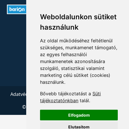
Weboldalunkon sütiket
ELÉRHETŐSÉGEK
használunk
+36 1 880 7600
Az oldal működéséhez feltétlenül
szükséges, munkamenet támogató,
info@mprx.hu
az egyes felhasználói
munkamenetek azonosítására
szolgáló, statisztikai valamint
marketing célú sütiket (cookies)
használunk.
Bővebb tájékoztatást a
Süti
Adatvédelem
ÁSZF
Impresszum
Kapcsolat
tájékoztatónkban
talál.
© 2026 Copyright:
Menedzserpraxis.hu
Elfogadom
Elutasítom