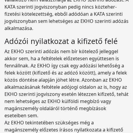
KATA szerinti jogviszonyban pedig nincs közteher-
fizetési kötelezettség, ebből adódóan a KATA szerinti
jogviszonyban sem lehetséges az EKHO szerinti adózás
alkalmazása.
Adózói nyilatkozat a kifizető felé
Az EKHO szerinti adózás nem bír kötelező jelleggel
akkor sem, ha a feltételek előzetesen együttesen is
fennállnak. Az EKHO így csak egy adózási lehetőség a
felek között (kifizető és az adózó között), amely a felek
közös döntése alapján jöhet létre. Azonban az EKHO
alkalmazásának feltétele adójogi oldalon az is, hogy az
EKHO szerinti jogviszony esetén létezzen kifizető, tehát
nem lehetséges az EKHO külföldi megbízó vagy
magánszemély oldaláról történő megbízások
eseteiben sem.
Az EKHO tekintetében szükséges még a
magánszemély előzetes írásos nyilatkozata a kifizető