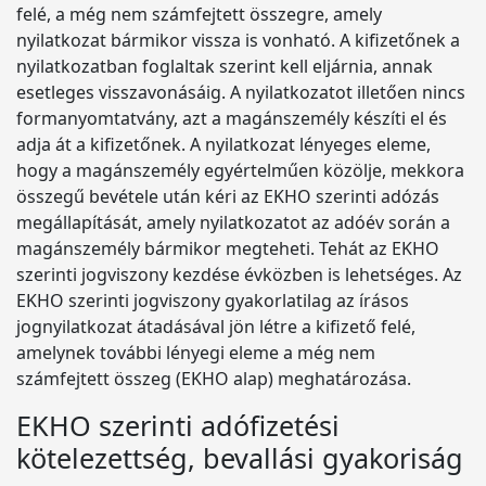
felé, a még nem számfejtett összegre, amely
nyilatkozat bármikor vissza is vonható. A kifizetőnek a
nyilatkozatban foglaltak szerint kell eljárnia, annak
esetleges visszavonásáig. A nyilatkozatot illetően nincs
formanyomtatvány, azt a magánszemély készíti el és
adja át a kifizetőnek. A nyilatkozat lényeges eleme,
hogy a magánszemély egyértelműen közölje, mekkora
összegű bevétele után kéri az EKHO szerinti adózás
megállapítását, amely nyilatkozatot az adóév során a
magánszemély bármikor megteheti. Tehát az EKHO
szerinti jogviszony kezdése évközben is lehetséges. Az
EKHO szerinti jogviszony gyakorlatilag az írásos
jognyilatkozat átadásával jön létre a kifizető felé,
amelynek további lényegi eleme a még nem
számfejtett összeg (EKHO alap) meghatározása.
EKHO szerinti adófizetési
kötelezettség, bevallási gyakoriság