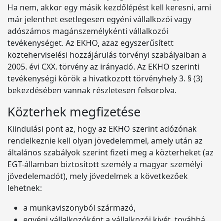
Ha nem, akkor egy másik kezdőlépést kell keresni, ami
már jelenthet esetlegesen egyéni vállalkozói vagy
adószámos magánszemélykénti vállalkozói
tevékenységet. Az EKHO, azaz egyszerűsített
közteherviselési hozzájárulás törvényi szabályaiban a
2005. évi CXX. törvény az irányadó. Az EKHO szerinti
tevékenységi körök a hivatkozott törvényhely 3. § (3)
bekezdésében vannak részletesen felsorolva.
Közterhek megfizetése
Kiindulási pont az, hogy az EKHO szerint adózónak
rendelkeznie kell olyan jövedelemmel, amely után az
általános szabályok szerint fizeti meg a közterheket (az
EGT-államban biztosított személy a magyar személyi
jövedelemadót), mely jövedelmek a következőek
lehetnek:
a munkaviszonyból származó,
egyéni vállalkozóként a vállalkozói kivét, továbbá