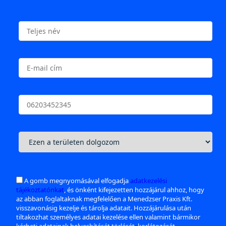
A gomb megnyomásával elfogadja
adatkezelési
tájékoztatónkat
, és önként kifejezetten hozzájárul ahhoz, hogy
az abban foglaltaknak megfelelően a Menedzser Praxis Kft.
visszavonásig kezelje és tárolja adatait. Hozzájárulása után
tiltakozhat személyes adatai kezelése ellen valamint bármikor