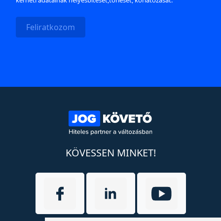
kérheti adatainak helyesbítését,törlését, korlátozását.
Feliratkozom
KÖVESSEN MINKET!