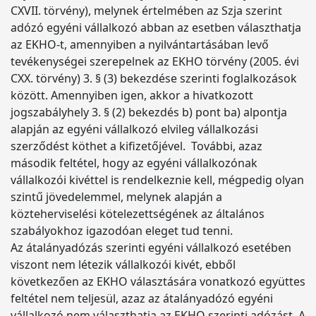
CXVII. törvény), melynek értelmében az Szja szerint
adózó egyéni vállalkozó abban az esetben választhatja
az EKHO-t, amennyiben a nyilvántartásában levő
tevékenységei szerepelnek az EKHO törvény (2005. évi
CXX. törvény) 3. § (3) bekezdése szerinti foglalkozások
között. Amennyiben igen, akkor a hivatkozott
jogszabályhely 3. § (2) bekezdés b) pont ba) alpontja
alapján az egyéni vállalkozó elvileg vállalkozási
szerződést köthet a kifizetőjével. További, azaz
második feltétel, hogy az egyéni vállalkozónak
vállalkozói kivéttel is rendelkeznie kell, mégpedig olyan
szintű jövedelemmel, melynek alapján a
közteherviselési kötelezettségének az általános
szabályokhoz igazodóan eleget tud tenni.
Az átalányadózás szerinti egyéni vállalkozó esetében
viszont nem létezik vállalkozói kivét, ebből
következően az EKHO választására vonatkozó együttes
feltétel nem teljesül, azaz az átalányadózó egyéni
vállalkozó nem választhatja az EKHO szerinti adózást. A