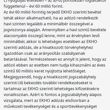
c) nyugdíjas esetében – az a)–b) pontokban foglaltaktól
függetlenül – évi 60 millió forint.
Az évi 60 millió forintig terjedő EKHO szerinti bevétel
tehát akkor alkalmazható, ha az adózó rendelkezik
havi szinten legalább a minimálbér összegével a
jogviszonya alapján. Amennyiben a havi szintű bevétele
alacsonyabb összegű lenne, mint az érvényben levő
minimálbér, akkor is lehetséges esetében az EKHO
szerinti adózás, de a hivatkozott törvényhelyhez
igazodóan csak az arányosítás szabályainak
betartásával. Természetesen ez annyit is jelent, hogy az
adózó ebben az esetben nem tudja kihasználni az éves
szintű 60 milliós keret nyújtotta lehetőséget.
Megjegyzendő, hogy a hivatkozott jogszabályhely
szerinti (4) bekezdés további rendelkezéseket is
tartalmaz az EKHO szerinti lehetséges kifizetésekre
vonatkozóan. Azért is fontos a jogszabályhely alapos
vizsgálata, mert az EKHO adózás elsősorban a
művészeti tevékenységet és a sporttevékenységet