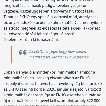
megfizetése, a másik pedig a tevékenységi kör
végzése, összefüggésben a törvényi hivatkozással.
Tehát az EKHO egy speciális adózási mód, amely csak
bizonyos adózói körben alkalmazható. De amennyiben
az adózó megfelel az előzetes feltételeknek, akkor ezt
a kedvező adózási lehetőséget célszerű
értelemszerűen ki is használni.
Az EKHO lényege, hogy havi szinten
megfizetésre kerüljenek a közterhek.
Ebben irányadó a mindenkori minimálbér, amikor a
minimálbér feletti összeg elszámolható az EKHO
szabályai szerint, feltéve, ha a tevékenység beletartozik
az EKHO szerinti körbe. 2026. január elsejétől változott
a minimálbér összege, így az EKHO esetében is már az
új minimálbér összegével kell számolni, amely 322 800