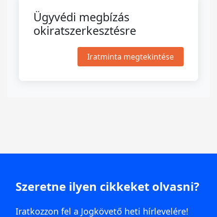
Ügyvédi megbízás
okiratszerkesztésre
Iratminta megtekintése
Szeretne ilyen cikkeket olvasni?
Iratkozzon fel a Jogkövető heti hírlevelére!