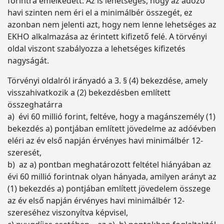
forintra emelkedett. Az is lehetséges, hogy az adózó
havi szinten nem éri el a minimálbér összegét, ez
azonban nem jelenti azt, hogy nem lenne lehetséges az
EKHO alkalmazása az érintett kifizető felé. A törvényi
oldal viszont szabályozza a lehetséges kifizetés
nagyságát.
Törvényi oldalról irányadó a 3. § (4) bekezdése, amely
visszahivatkozik a (2) bekezdésben említett
összeghatárra
a) évi 60 millió forint, feltéve, hogy a magánszemély (1)
bekezdés a) pontjában említett jövedelme az adóévben
eléri az év első napján érvényes havi minimálbér 12-
szeresét,
b) az a) pontban meghatározott feltétel hiányában az
évi 60 millió forintnak olyan hányada, amilyen arányt az
(1) bekezdés a) pontjában említett jövedelem összege
az év első napján érvényes havi minimálbér 12-
szereséhez viszonyítva képvisel,