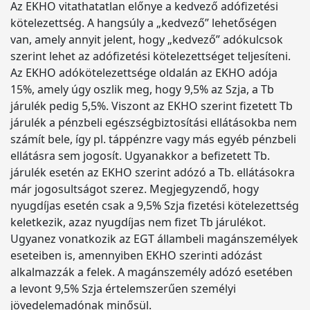
Az EKHO vitathatatlan előnye a kedvező adófizetési
kötelezettség. A hangsúly a „kedvező” lehetőségen
van, amely annyit jelent, hogy „kedvező” adókulcsok
szerint lehet az adófizetési kötelezettséget teljesíteni.
Az EKHO adókötelezettsége oldalán az EKHO adója
15%, amely úgy oszlik meg, hogy 9,5% az Szja, a Tb
járulék pedig 5,5%. Viszont az EKHO szerint fizetett Tb
járulék a pénzbeli egészségbiztosítási ellátásokba nem
számít bele, így pl. táppénzre vagy más egyéb pénzbeli
ellátásra sem jogosít. Ugyanakkor a befizetett Tb.
járulék esetén az EKHO szerint adózó a Tb. ellátásokra
már jogosultságot szerez. Megjegyzendő, hogy
nyugdíjas esetén csak a 9,5% Szja fizetési kötelezettség
keletkezik, azaz nyugdíjas nem fizet Tb járulékot.
Ugyanez vonatkozik az EGT állambeli magánszemélyek
eseteiben is, amennyiben EKHO szerinti adózást
alkalmazzák a felek. A magánszemély adózó esetében
a levont 9,5% Szja értelemszerűen személyi
jövedelemadónak minősül.