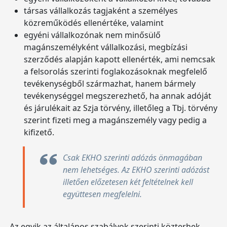
társas vállalkozás tagjaként a személyes
közreműködés ellenértéke, valamint
egyéni vállalkozónak nem minősülő
magánszemélyként vállalkozási, megbízási
szerződés alapján kapott ellenérték, ami nemcsak
a felsorolás szerinti foglakozásoknak megfelelő
tevékenységből származhat, hanem bármely
tevékenységgel megszerezhető, ha annak adóját
és járulékait az Szja törvény, illetőleg a Tbj. törvény
szerint fizeti meg a magánszemély vagy pedig a
kifizető.
Csak EKHO szerinti adózás önmagában
nem lehetséges. Az EKHO szerinti adózást
illetően előzetesen két feltételnek kell
együttesen megfelelni.
Az egyik az általános szabályok szerinti közterhek