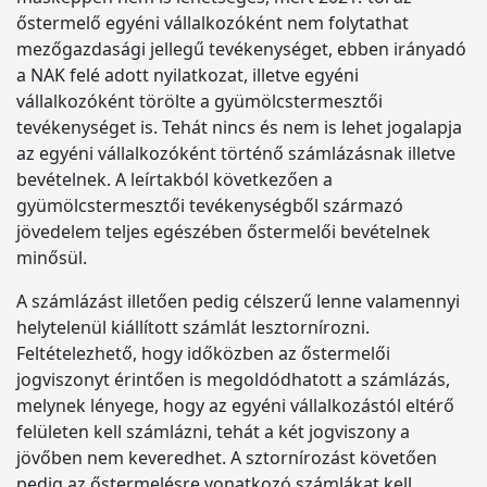
őstermelő egyéni vállalkozóként nem folytathat
mezőgazdasági jellegű tevékenységet, ebben irányadó
a NAK felé adott nyilatkozat, illetve egyéni
vállalkozóként törölte a gyümölcstermesztői
tevékenységet is. Tehát nincs és nem is lehet jogalapja
az egyéni vállalkozóként történő számlázásnak illetve
bevételnek. A leírtakból következően a
gyümölcstermesztői tevékenységből származó
jövedelem teljes egészében őstermelői bevételnek
minősül.
A számlázást illetően pedig célszerű lenne valamennyi
helytelenül kiállított számlát lesztornírozni.
Feltételezhető, hogy időközben az őstermelői
jogviszonyt érintően is megoldódhatott a számlázás,
melynek lényege, hogy az egyéni vállalkozástól eltérő
felületen kell számlázni, tehát a két jogviszony a
jövőben nem keveredhet. A sztornírozást követően
pedig az őstermelésre vonatkozó számlákat kell