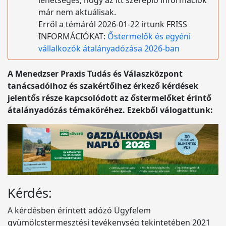
lehetséges, hogy az itt szereplő információk
már nem aktuálisak.
Erről a témáról 2026-01-22 írtunk FRISS
INFORMÁCIÓKAT:
Őstermelők és egyéni
vállalkozók átalányadózása 2026-ban
A Menedzser Praxis Tudás és Válaszközpont
tanácsadóihoz és szakértőihez érkező kérdések
jelentős része kapcsolódott az őstermelőket érintő
átalányadózás témaköréhez. Ezekből válogattunk:
Kérdés:
A kérdésben érintett adózó Ügyfelem
gyümölcstermesztési tevékenység tekintetében 2021