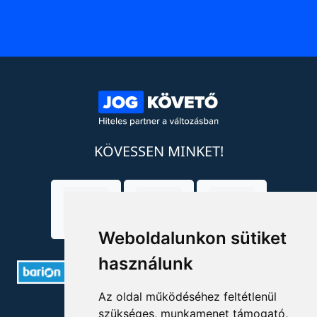
KÖVESSEN MINKET!
Weboldalunkon sütiket
használunk
Az oldal működéséhez feltétlenül
ELÉRHETŐSÉGEK
szükséges, munkamenet támogató,