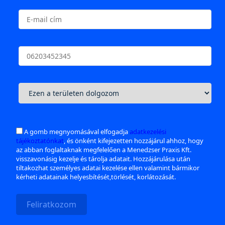
A gomb megnyomásával elfogadja
adatkezelési
tájékoztatónkat
, és önként kifejezetten hozzájárul ahhoz, hogy
az abban foglaltaknak megfelelően a Menedzser Praxis Kft.
visszavonásig kezelje és tárolja adatait. Hozzájárulása után
tiltakozhat személyes adatai kezelése ellen valamint bármikor
kérheti adatainak helyesbítését,törlését, korlátozását.
Feliratkozom