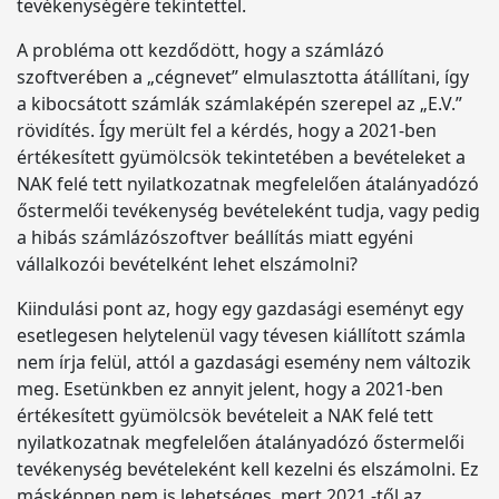
tevékenységére tekintettel.
A probléma ott kezdődött, hogy a számlázó
szoftverében a „cégnevet” elmulasztotta átállítani, így
a kibocsátott számlák számlaképén szerepel az „E.V.”
rövidítés. Így merült fel a kérdés, hogy a 2021-ben
értékesített gyümölcsök tekintetében a bevételeket a
NAK felé tett nyilatkozatnak megfelelően átalányadózó
őstermelői tevékenység bevételeként tudja, vagy pedig
a hibás számlázószoftver beállítás miatt egyéni
vállalkozói bevételként lehet elszámolni?
Kiindulási pont az, hogy egy gazdasági eseményt egy
esetlegesen helytelenül vagy tévesen kiállított számla
nem írja felül, attól a gazdasági esemény nem változik
meg. Esetünkben ez annyit jelent, hogy a 2021-ben
értékesített gyümölcsök bevételeit a NAK felé tett
nyilatkozatnak megfelelően átalányadózó őstermelői
tevékenység bevételeként kell kezelni és elszámolni. Ez
másképpen nem is lehetséges, mert 2021.-től az