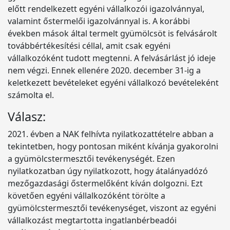
előtt rendelkezett egyéni vállalkozói igazolvánnyal,
valamint őstermelői igazolvánnyal is. A korábbi
években mások által termelt gyümölcsöt is felvásárolt
továbbértékesítési céllal, amit csak egyéni
vállalkozóként tudott megtenni. A felvásárlást jó ideje
nem végzi. Ennek ellenére 2020. december 31-ig a
keletkezett bevételeket egyéni vállalkozó bevételeként
számolta el.
Válasz:
2021. évben a NAK felhívta nyilatkozattételre abban a
tekintetben, hogy pontosan miként kívánja gyakorolni
a gyümölcstermesztői tevékenységét. Ezen
nyilatkozatban úgy nyilatkozott, hogy átalányadózó
mezőgazdasági őstermelőként kíván dolgozni. Ezt
követően egyéni vállalkozóként törölte a
gyümölcstermesztői tevékenységet, viszont az egyéni
vállalkozást megtartotta ingatlanbérbeadói