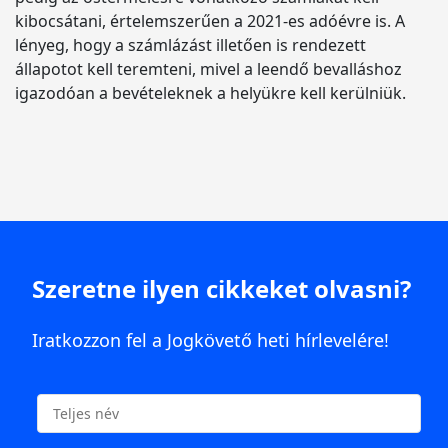
kibocsátani, értelemszerűen a 2021-es adóévre is. A
lényeg, hogy a számlázást illetően is rendezett
állapotot kell teremteni, mivel a leendő bevalláshoz
igazodóan a bevételeknek a helyükre kell kerülniük.
Szeretne ilyen cikkeket olvasni?
Iratkozzon fel a Jogkövető heti hírlevelére!