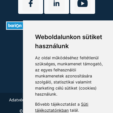
Weboldalunkon sütiket
ELÉRHETŐSÉGEK
használunk
+36 1 880 7600
Az oldal működéséhez feltétlenül
info@mprx.hu
szükséges, munkamenet támogató,
az egyes felhasználói
munkamenetek azonosítására
szolgáló, statisztikai valamint
marketing célú sütiket (cookies)
használunk.
Adatvédelem
ÁSZF
Impresszum
Kapcsolat
Bővebb tájékoztatást a
Süti
tájékoztatónkban
talál.
© 2026 Copyright:
Menedzserpraxis.hu