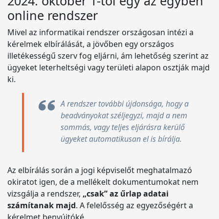
2024. október 1-től egy az egyben
online rendszer
Mivel az informatikai rendszer országosan intézi a
kérelmek elbírálását, a jövőben egy országos
illetékességű szerv fog eljárni, ám lehetőség szerint az
ügyeket leterheltségi vagy területi alapon osztják majd
ki.
A rendszer további újdonsága, hogy a
beadványokat széljegyzi, majd a nem
sommás, vagy teljes eljárásra kerülő
ügyeket automatikusan el is bírálja.
Az elbírálás során a jogi képviselőt meghatalmazó
okiratot igen, de a mellékelt dokumentumokat nem
vizsgálja a rendszer,
„csak” az űrlap adatai
számítanak majd
. A felelősség az egyezőségért a
kérelmet benyújtóké.