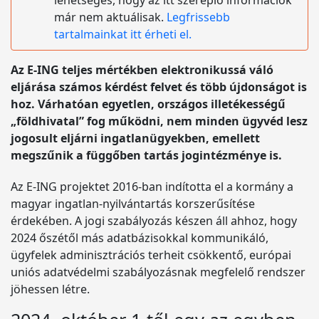
lehetséges, hogy az itt szereplő információk
már nem aktuálisak.
Legfrissebb
tartalmainkat itt érheti el.
Az E-ING teljes mértékben elektronikussá váló
eljárása számos kérdést felvet és több újdonságot is
hoz. Várhatóan egyetlen, országos illetékességű
„földhivatal” fog működni, nem minden ügyvéd lesz
jogosult eljárni ingatlanügyekben, emellett
megszűnik a függőben tartás jogintézménye is.
Az E-ING projektet 2016-ban indította el a kormány a
magyar ingatlan-nyilvántartás korszerűsítése
érdekében. A jogi szabályozás készen áll ahhoz, hogy
2024 őszétől más adatbázisokkal kommunikáló,
ügyfelek adminisztrációs terheit csökkentő, európai
uniós adatvédelmi szabályozásnak megfelelő rendszer
jöhessen létre.