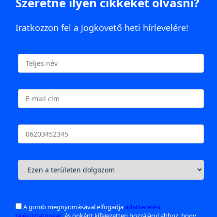
Szeretne ilyen cikkeket olvasni?
Iratkozzon fel a Jogkövető heti hírlevelére!
A gomb megnyomásával elfogadja
adatkezelési
tájékoztatónkat
, és önként kifejezetten hozzájárul ahhoz, hogy