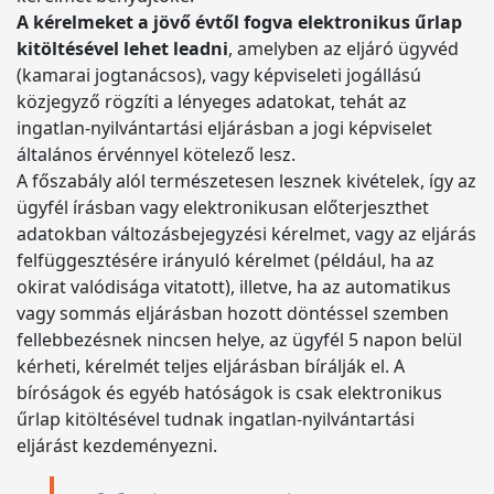
A kérelmeket a jövő évtől fogva elektronikus űrlap
kitöltésével lehet leadni
, amelyben az eljáró ügyvéd
(kamarai jogtanácsos), vagy képviseleti jogállású
közjegyző rögzíti a lényeges adatokat, tehát az
ingatlan-nyilvántartási eljárásban a jogi képviselet
általános érvénnyel kötelező lesz.
A főszabály alól természetesen lesznek kivételek, így az
ügyfél írásban vagy elektronikusan előterjeszthet
adatokban változásbejegyzési kérelmet, vagy az eljárás
felfüggesztésére irányuló kérelmet (például, ha az
okirat valódisága vitatott), illetve, ha az automatikus
vagy sommás eljárásban hozott döntéssel szemben
fellebbezésnek nincsen helye, az ügyfél 5 napon belül
kérheti, kérelmét teljes eljárásban bírálják el. A
bíróságok és egyéb hatóságok is csak elektronikus
űrlap kitöltésével tudnak ingatlan-nyilvántartási
eljárást kezdeményezni.