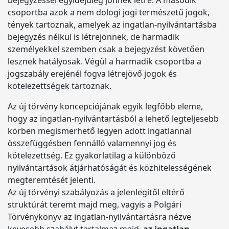
bejegyzéssel egyidejűleg jönnek létre. A második
csoportba azok a nem dologi jogi természetű jogok,
tények tartoznak, amelyek az ingatlan-nyilvántartásba
bejegyzés nélkül is létrejönnek, de harmadik
személyekkel szemben csak a bejegyzést követően
lesznek hatályosak. Végül a harmadik csoportba a
jogszabály erejénél fogva létrejövő jogok és
kötelezettségek tartoznak.
Az új törvény koncepciójának egyik legfőbb eleme,
hogy az ingatlan-nyilvántartásból a lehető legteljesebb
körben megismerhető legyen adott ingatlannal
összefüggésben fennálló valamennyi jog és
kötelezettség. Ez gyakorlatilag a különböző
nyilvántartások átjárhatóságát és közhitelességének
megteremtését jelenti.
Az új törvényi szabályozás a jelenlegitől eltérő
struktúrát teremt majd meg, vagyis a Polgári
Törvénykönyv az ingatlan-nyilvántartásra nézve