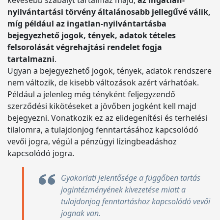
kevesebb szabályt tartalmaz majd,
az ingatlan-
nyilvántartási törvény általánosabb jellegűvé válik,
míg például az ingatlan-nyilvántartásba
bejegyezhető jogok, tények, adatok tételes
felsorolását végrehajtási rendelet fogja
tartalmazni
.
Ugyan a bejegyezhető jogok, tények, adatok rendszere
nem változik, de kisebb változások azért várhatóak.
Például a jelenleg még tényként feljegyzendő
szerződési kikötéseket a jövőben jogként kell majd
bejegyezni. Vonatkozik ez az elidegenítési és terhelési
tilalomra, a tulajdonjog fenntartásához kapcsolódó
vevői jogra, végül a pénzügyi lízingbeadáshoz
kapcsolódó jogra.
Gyakorlati jelentősége a függőben tartás
jogintézményének kivezetése miatt a
tulajdonjog fenntartáshoz kapcsolódó vevői
jognak van.