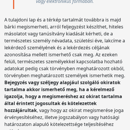
vagy elektronikus formában.
A tulajdoni lap és a térkép tartalmát továbbra is majd
bárki megismerheti, arról feljegyzést készíthet, hiteles
másolatot vagy tanúsítvány kiadását kérheti, de a
természetes személy névadata, születési éve, lakcíme a
lekérdező személyének és a lekérdezés céljának
azonosítása mellett ismerhető csak meg. Az ezeken
felüli, természetes személyekkel kapcsolatba hozható
adatokat pedig csak törvényben meghatározott okból,
törvényben meghatározott személyek ismerhetik meg.
Bejegyzés vagy széljegy alapjául szolgáló okiratok
tartalma akkor ismerhető meg, ha a kérelmező
igazolja, hogy a megismeréshez az okirat tartalma
által érintett jogosultak és kötelezettek
hozzájárultak
, vagy hogy az okirat megismerése joga
érvényesítéséhez, illetve jogszabályon vagy hatósági
határozaton alapuló kötelezettsége teljesítéséhez