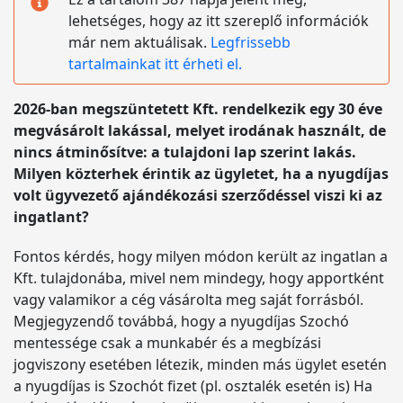
lehetséges, hogy az itt szereplő információk
már nem aktuálisak.
Legfrissebb
tartalmainkat itt érheti el.
2026-ban megszüntetett Kft. rendelkezik egy 30 éve
megvásárolt lakással, melyet irodának használt, de
nincs átminősítve: a tulajdoni lap szerint lakás.
Milyen közterhek érintik az ügyletet, ha a nyugdíjas
volt ügyvezető ajándékozási szerződéssel viszi ki az
ingatlant?
Fontos kérdés, hogy milyen módon került az ingatlan a
Kft. tulajdonába, mivel nem mindegy, hogy apportként
vagy valamikor a cég vásárolta meg saját forrásból.
Megjegyzendő továbbá, hogy a nyugdíjas Szochó
mentessége csak a munkabér és a megbízási
jogviszony esetében létezik, minden más ügylet esetén
a nyugdíjas is Szochót fizet (pl. osztalék esetén is) Ha