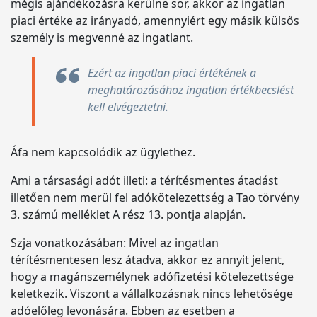
mégis ajándékozásra kerülne sor, akkor az ingatlan
piaci értéke az irányadó, amennyiért egy másik külsős
személy is megvenné az ingatlant.
Ezért az ingatlan piaci értékének a
meghatározásához ingatlan értékbecslést
kell elvégeztetni.
Áfa nem kapcsolódik az ügylethez.
Ami a társasági adót illeti: a térítésmentes átadást
illetően nem merül fel adókötelezettség a Tao törvény
3. számú melléklet A rész 13. pontja alapján.
Szja vonatkozásában: Mivel az ingatlan
térítésmentesen lesz átadva, akkor ez annyit jelent,
hogy a magánszemélynek adófizetési kötelezettsége
keletkezik. Viszont a vállalkozásnak nincs lehetősége
adóelőleg levonására. Ebben az esetben a