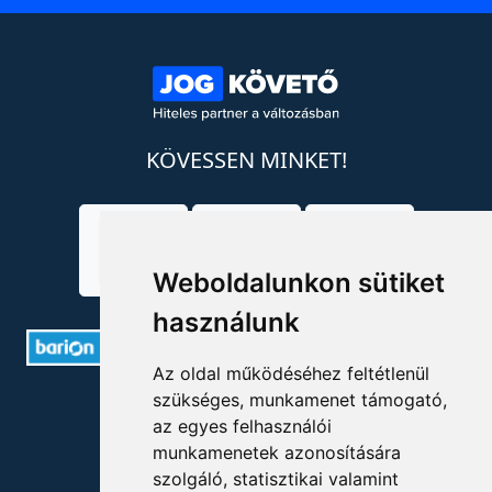
KÖVESSEN MINKET!
Weboldalunkon sütiket
használunk
Az oldal működéséhez feltétlenül
szükséges, munkamenet támogató,
ELÉRHETŐSÉGEK
az egyes felhasználói
munkamenetek azonosítására
+36 1 880 7600
szolgáló, statisztikai valamint