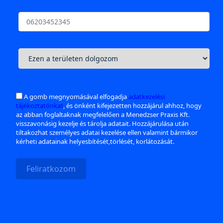
A gomb megnyomásával elfogadja
adatkezelési
tájékoztatónkat
, és önként kifejezetten hozzájárul ahhoz, hogy
az abban foglaltaknak megfelelően a Menedzser Praxis Kft.
visszavonásig kezelje és tárolja adatait. Hozzájárulása után
tiltakozhat személyes adatai kezelése ellen valamint bármikor
kérheti adatainak helyesbítését,törlését, korlátozását.
Feliratkozom