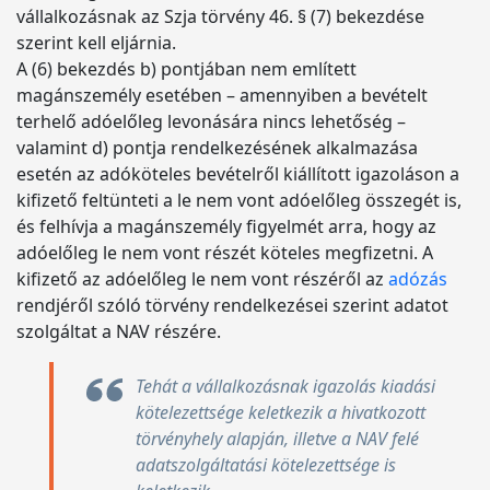
vállalkozásnak az Szja törvény 46. § (7) bekezdése
szerint kell eljárnia.
A (6) bekezdés b) pontjában nem említett
magánszemély esetében – amennyiben a bevételt
terhelő adóelőleg levonására nincs lehetőség –
valamint d) pontja rendelkezésének alkalmazása
esetén az adóköteles bevételről kiállított igazoláson a
kifizető feltünteti a le nem vont adóelőleg összegét is,
és felhívja a magánszemély figyelmét arra, hogy az
adóelőleg le nem vont részét köteles megfizetni. A
kifizető az adóelőleg le nem vont részéről az
adózás
rendjéről szóló törvény rendelkezései szerint adatot
szolgáltat a NAV részére.
Tehát a vállalkozásnak igazolás kiadási
kötelezettsége keletkezik a hivatkozott
törvényhely alapján, illetve a NAV felé
adatszolgáltatási kötelezettsége is