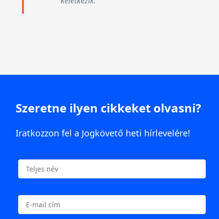
keletkezik.
Szeretne ilyen cikkeket olvasni?
Iratkozzon fel a Jogkövető heti hírlevelére!