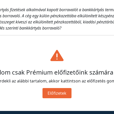
tyás fizetések alkalmával kapott borravalót a bankkártyás termin
 borravaló. A cég egy külön pénzkazettába elkülönített készpénz
sszeget kiveszi az elkülönített pénzkazettából, kiadási pénztárbi
dés szerinti bankkártyás borravaló?
alom csak Prémium előfizetőink számára
rdekli az alábbi tartalom, akkor kattintson az előfizetés go
Előfizetek