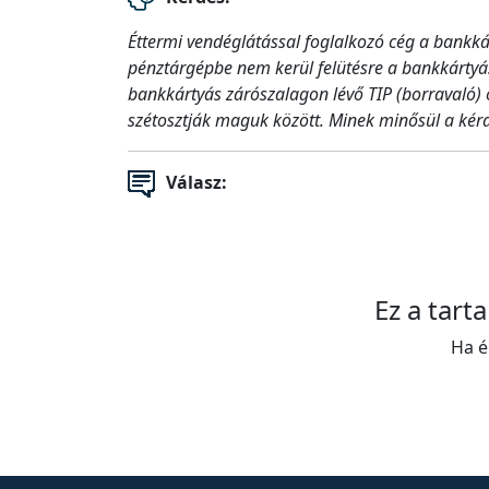
Éttermi vendéglátással foglalkozó cég a bankkár
pénztárgépbe nem kerül felütésre a bankkártyás
bankkártyás zárószalagon lévő TIP (borravaló) ö
szétosztják maguk között. Minek minősül a kér
Válasz:
Ez a tart
Ha é