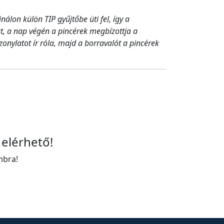
álon külön TIP gyűjtőbe üti fel, így a
t, a nap végén a pincérek megbízottja a
zonylatot ír róla, majd a borravalót a pincérek
 elérhető!
mbra!