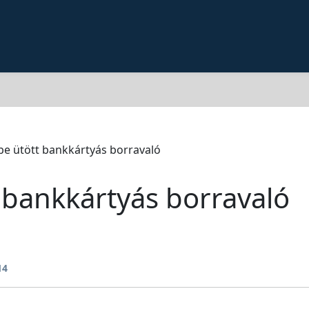
be ütött bankkártyás borravaló
 bankkártyás borravaló
14