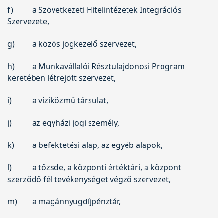
f)
a Szövetkezeti Hitelintézetek Integrációs
Szervezete,
g)
a közös jogkezelő szervezet,
h)
a Munkavállalói Résztulajdonosi Program
keretében létrejött szervezet,
i)
a víziközmű társulat,
j)
az egyházi jogi személy,
k)
a befektetési alap, az egyéb alapok,
l)
a tőzsde, a központi értéktári, a központi
szerződő fél tevékenységet végző szervezet,
m)
a magánnyugdíjpénztár,