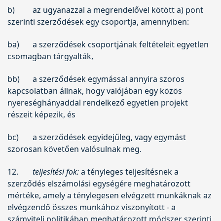
b)
az ugyanazzal a megrendelővel kötött a) pont
szerinti szerződések egy csoportja, amennyiben:
ba)
a szerződések csoportjának feltételeit egyetlen
csomagban tárgyalták,
bb)
a szerződések egymással annyira szoros
kapcsolatban állnak, hogy valójában egy közös
nyereséghányaddal rendelkező egyetlen projekt
részeit képezik, és
bc)
a szerződések egyidejűleg, vagy egymást
szorosan követően valósulnak meg.
12.
teljesítési fok:
a tényleges teljesítésnek a
szerződés elszámolási egységére meghatározott
mértéke, amely a ténylegesen elvégzett munkáknak az
elvégzendő összes munkához viszonyított - a
számviteli politikában meghatározott módszer szerinti