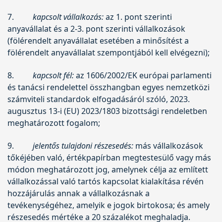
7.
kapcsolt vállalkozás:
az 1. pont szerinti
anyavállalat és a 2-3. pont szerinti vállalkozások
(fölérendelt anyavállalat esetében a minősítést a
fölérendelt anyavállalat szempontjából kell elvégezni);
8.
kapcsolt fél:
az 1606/2002/EK európai parlamenti
és tanácsi rendelettel összhangban egyes nemzetközi
számviteli standardok elfogadásáról szóló, 2023.
augusztus 13-i (EU) 2023/1803 bizottsági rendeletben
meghatározott fogalom;
9.
jelentős tulajdoni részesedés:
más vállalkozások
tőkéjében való, értékpapírban megtestesülő vagy más
módon meghatározott jog, amelynek célja az említett
vállalkozással való tartós kapcsolat kialakítása révén
hozzájárulás annak a vállalkozásnak a
tevékenységéhez, amelyik e jogok birtokosa; és amely
részesedés mértéke a 20 százalékot meghaladja.