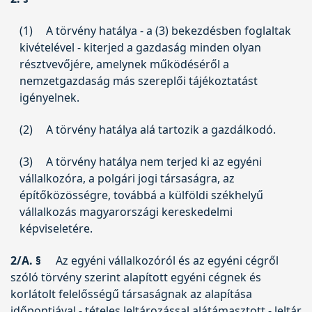
(1)
A törvény hatálya - a (3) bekezdésben foglaltak
kivételével - kiterjed a gazdaság minden olyan
résztvevőjére, amelynek működéséről a
nemzetgazdaság más szereplői tájékoztatást
igényelnek.
(2)
A törvény hatálya alá tartozik a gazdálkodó.
(3)
A törvény hatálya nem terjed ki az egyéni
vállalkozóra, a polgári jogi társaságra, az
építőközösségre, továbbá a külföldi székhelyű
vállalkozás magyarországi kereskedelmi
képviseletére.
2/A. §
Az egyéni vállalkozóról és az egyéni cégről
szóló törvény szerint alapított egyéni cégnek és
korlátolt felelősségű társaságnak az alapítása
időpontjával - tételes leltározással alátámasztott - leltár