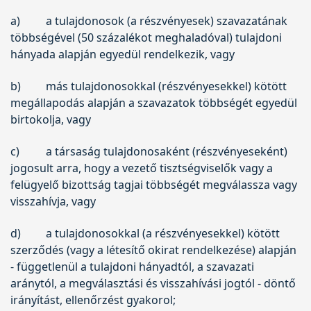
a)
a tulajdonosok (a részvényesek) szavazatának
többségével (50 százalékot meghaladóval) tulajdoni
hányada alapján egyedül rendelkezik, vagy
b)
más tulajdonosokkal (részvényesekkel) kötött
megállapodás alapján a szavazatok többségét egyedül
birtokolja, vagy
c)
a társaság tulajdonosaként (részvényeseként)
jogosult arra, hogy a vezető tisztségviselők vagy a
felügyelő bizottság tagjai többségét megválassza vagy
visszahívja, vagy
d)
a tulajdonosokkal (a részvényesekkel) kötött
szerződés (vagy a létesítő okirat rendelkezése) alapján
- függetlenül a tulajdoni hányadtól, a szavazati
aránytól, a megválasztási és visszahívási jogtól - döntő
irányítást, ellenőrzést gyakorol;