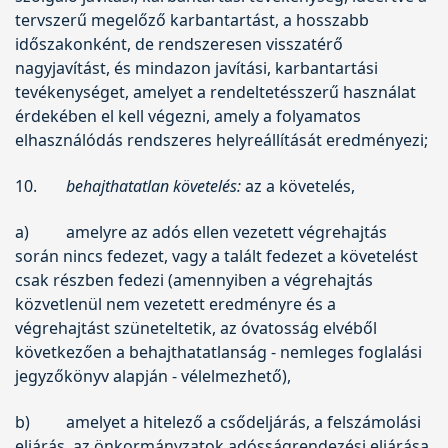
tervszerű megelőző karbantartást, a hosszabb
időszakonként, de rendszeresen visszatérő
nagyjavítást, és mindazon javítási, karbantartási
tevékenységet, amelyet a rendeltetésszerű használat
érdekében el kell végezni, amely a folyamatos
elhasználódás rendszeres helyreállítását eredményezi;
10.
behajthatatlan követelés:
az a követelés,
a)
amelyre az adós ellen vezetett végrehajtás
során nincs fedezet, vagy a talált fedezet a követelést
csak részben fedezi (amennyiben a végrehajtás
közvetlenül nem vezetett eredményre és a
végrehajtást szüneteltetik, az óvatosság elvéből
következően a behajthatatlanság - nemleges foglalási
jegyzőkönyv alapján - vélelmezhető),
b)
amelyet a hitelező a csődeljárás, a felszámolási
eljárás, az önkormányzatok adósságrendezési eljárása