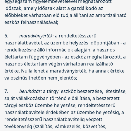
egységszám figyelembevételével meghatározott
időszak, amely időszak alatt a gazdálkodó az
előbbieket várhatóan elő tudja állítani az amortizálható
eszköz felhasználásával;
6.
maradványérték:
a rendeltetésszerű
használatbavétel, az üzembe helyezés időpontjában - a
rendelkezésre álló információk alapján, a hasznos
élettartam függvényében - az eszköz meghatározott, a
hasznos élettartam végén várhatóan realizálható
értéke. Nulla lehet a maradványérték, ha annak értéke
valószínűsíthetően nem jelentős;
7.
beruházás:
a tárgyi eszköz beszerzése, létesítése,
saját vállalkozásban történő előállítása, a beszerzett
tárgyi eszköz üzembe helyezése, rendeltetésszerű
használatbavétele érdekében az üzembe helyezésig, a
rendeltetésszerű használatbavételig végzett
tevékenység (szállítás, vámkezelés, közvetítés,