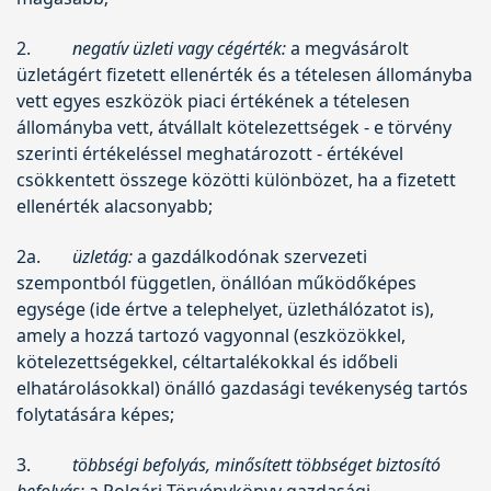
2.
negatív üzleti vagy cégérték:
a megvásárolt
üzletágért fizetett ellenérték és a tételesen állományba
vett egyes eszközök piaci értékének a tételesen
állományba vett, átvállalt kötelezettségek - e törvény
szerinti értékeléssel meghatározott - értékével
csökkentett összege közötti különbözet, ha a fizetett
ellenérték alacsonyabb;
2a.
üzletág:
a gazdálkodónak szervezeti
szempontból független, önállóan működőképes
egysége (ide értve a telephelyet, üzlethálózatot is),
amely a hozzá tartozó vagyonnal (eszközökkel,
kötelezettségekkel, céltartalékokkal és időbeli
elhatárolásokkal) önálló gazdasági tevékenység tartós
folytatására képes;
3.
többségi befolyás, minősített többséget biztosító
befolyás:
a Polgári Törvénykönyv gazdasági