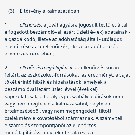
(3)
E törvény alkalmazásában
1.
ellenőrzés:
a jóváhagyásra jogosult testület által
elfogadott beszámolóval lezárt üzleti év(ek) adatainak -
a gazdálkodó, illetve az adóhatóság általi - utólagos
ellenőrzése az önellenőrzés, illetve az adóhatósági
ellenőrzés keretében;
2.
ellenőrzés megállapítása:
az ellenőrzés során
feltárt, az eszközöket-forrásokat, az eredményt, a saját
tőkét érintő hibák és hibahatások, amelyek a
beszámolóval lezárt üzleti évvel (évekkel)
kapcsolatosak, a hatályos jogszabályi előírások nem
vagy nem megfelelő alkalmazásából, helytelen
értelmezéséből, vagy nem megengedett, tiltott
cselekmény elkövetéséből származnak. A számviteli
elszámolás szempontjából az ellenőrzés
megállapításával egy tekintet alá esik a