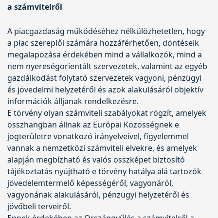
a számvitelről
A piacgazdaság működéséhez nélkülözhetetlen, hogy
a piac szereplői számára hozzáférhetően, döntéseik
megalapozása érdekében mind a vállalkozók, mind a
nem nyereségorientált szervezetek, valamint az egyéb
gazdálkodást folytató szervezetek vagyoni, pénzügyi
és jövedelmi helyzetéről és azok alakulásáról objektív
információk álljanak rendelkezésre.
E törvény olyan számviteli szabályokat rögzít, amelyek
összhangban állnak az Európai Közösségnek e
jogterületre vonatkozó irányelveivel, figyelemmel
vannak a nemzetközi számviteli elvekre, és amelyek
alapján megbízható és valós összképet biztosító
tájékoztatás nyújtható e törvény hatálya alá tartozók
jövedelemtermelő képességéről, vagyonáról,
vagyonának alakulásáról, pénzügyi helyzetéről és
jövőbeli terveiről.
Ennek érdekében az Országgyűlés a számvitelről a