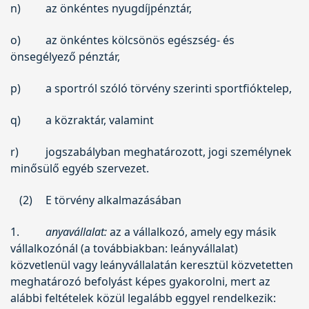
n)
az önkéntes nyugdíjpénztár,
o)
az önkéntes kölcsönös egészség- és
önsegélyező pénztár,
p)
a sportról szóló törvény szerinti sportfióktelep,
q)
a közraktár, valamint
r)
jogszabályban meghatározott, jogi személynek
minősülő egyéb szervezet.
(2)
E törvény alkalmazásában
1.
anyavállalat:
az a vállalkozó, amely egy másik
vállalkozónál (a továbbiakban: leányvállalat)
közvetlenül vagy leányvállalatán keresztül közvetetten
meghatározó befolyást képes gyakorolni, mert az
alábbi feltételek közül legalább eggyel rendelkezik: