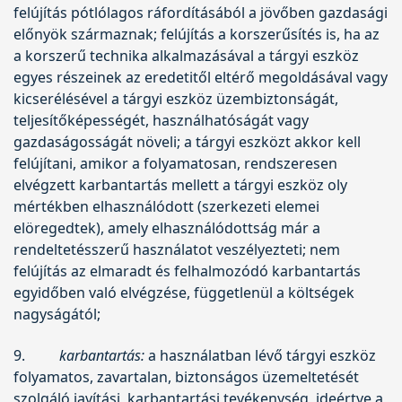
felújítás pótlólagos ráfordításából a jövőben gazdasági
előnyök származnak; felújítás a korszerűsítés is, ha az
a korszerű technika alkalmazásával a tárgyi eszköz
egyes részeinek az eredetitől eltérő megoldásával vagy
kicserélésével a tárgyi eszköz üzembiztonságát,
teljesítőképességét, használhatóságát vagy
gazdaságosságát növeli; a tárgyi eszközt akkor kell
felújítani, amikor a folyamatosan, rendszeresen
elvégzett karbantartás mellett a tárgyi eszköz oly
mértékben elhasználódott (szerkezeti elemei
elöregedtek), amely elhasználódottság már a
rendeltetésszerű használatot veszélyezteti; nem
felújítás az elmaradt és felhalmozódó karbantartás
egyidőben való elvégzése, függetlenül a költségek
nagyságától;
9.
karbantartás:
a használatban lévő tárgyi eszköz
folyamatos, zavartalan, biztonságos üzemeltetését
szolgáló javítási, karbantartási tevékenység, ideértve a