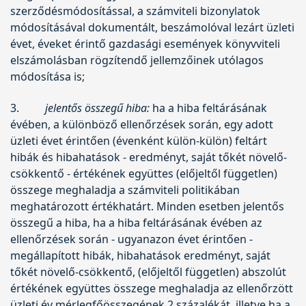
szerződésmódosítással, a számviteli bizonylatok
módosításával dokumentált, beszámolóval lezárt üzleti
évet, éveket érintő gazdasági események könyvviteli
elszámolásban rögzítendő jellemzőinek utólagos
módosítása is;
3.
jelentős összegű hiba:
ha a hiba feltárásának
évében, a különböző ellenőrzések során, egy adott
üzleti évet érintően (évenként külön-külön) feltárt
hibák és hibahatások - eredményt, saját tőkét növelő-
csökkentő - értékének együttes (előjeltől független)
összege meghaladja a számviteli politikában
meghatározott értékhatárt. Minden esetben jelentős
összegű a hiba, ha a hiba feltárásának évében az
ellenőrzések során - ugyanazon évet érintően -
megállapított hibák, hibahatások eredményt, saját
tőkét növelő-csökkentő, (előjeltől független) abszolút
értékének együttes összege meghaladja az ellenőrzött
üzleti év mérlegfőösszegének 2 százalékát, illetve ha a