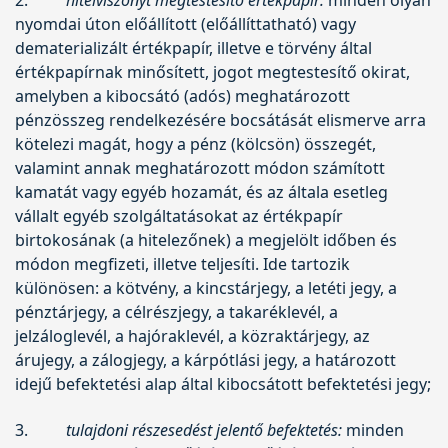
nyomdai úton előállított (előállíttatható) vagy
dematerializált értékpapír, illetve e törvény által
értékpapírnak minősített, jogot megtestesítő okirat,
amelyben a kibocsátó (adós) meghatározott
pénzösszeg rendelkezésére bocsátását elismerve arra
kötelezi magát, hogy a pénz (kölcsön) összegét,
valamint annak meghatározott módon számított
kamatát vagy egyéb hozamát, és az általa esetleg
vállalt egyéb szolgáltatásokat az értékpapír
birtokosának (a hitelezőnek) a megjelölt időben és
módon megfizeti, illetve teljesíti. Ide tartozik
különösen: a kötvény, a kincstárjegy, a letéti jegy, a
pénztárjegy, a célrészjegy, a takaréklevél, a
jelzáloglevél, a hajóraklevél, a közraktárjegy, az
árujegy, a zálogjegy, a kárpótlási jegy, a határozott
idejű befektetési alap által kibocsátott befektetési jegy;
3.
tulajdoni részesedést jelentő befektetés:
minden