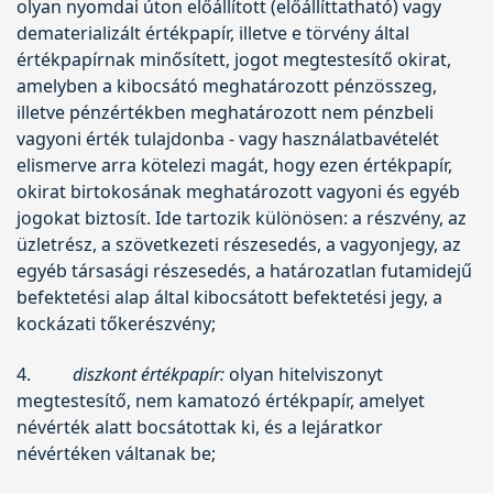
olyan nyomdai úton előállított (előállíttatható) vagy
dematerializált értékpapír, illetve e törvény által
értékpapírnak minősített, jogot megtestesítő okirat,
amelyben a kibocsátó meghatározott pénzösszeg,
illetve pénzértékben meghatározott nem pénzbeli
vagyoni érték tulajdonba - vagy használatbavételét
elismerve arra kötelezi magát, hogy ezen értékpapír,
okirat birtokosának meghatározott vagyoni és egyéb
jogokat biztosít. Ide tartozik különösen: a részvény, az
üzletrész, a szövetkezeti részesedés, a vagyonjegy, az
egyéb társasági részesedés, a határozatlan futamidejű
befektetési alap által kibocsátott befektetési jegy, a
kockázati tőkerészvény;
4.
diszkont értékpapír:
olyan hitelviszonyt
megtestesítő, nem kamatozó értékpapír, amelyet
névérték alatt bocsátottak ki, és a lejáratkor
névértéken váltanak be;