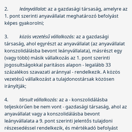
2.
leányvállalat:
az a gazdasági társaság, amelyre az
1. pont szerinti anyavállalat meghatározó befolyást
képes gyakorolni;
3.
közös vezetésű vállalkozás:
az a gazdasági
társaság, ahol egyrészt az anyavállalat (az anyavállalat
konszolidálásba bevont leányvállalata), másrészt egy
(vagy több) másik vállalkozás az 1. pont szerinti
jogosultságokkal paritásos alapon - legalább 33
százalékos szavazati aránnyal - rendelkezik. A közös
vezetésű vállalkozást a tulajdonostársak közösen
irányítják;
4.
társult vállalkozás:
az a - konszolidálásba
teljeskörűen be nem vont - gazdasági társaság, ahol az
anyavállalat vagy a konszolidálásba bevont
leányvállalata a 9. pont szerinti jelentős tulajdoni
részesedéssel rendelkezik, és mértékadó befolyást