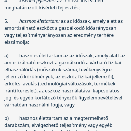
4.
kísérleti fejlesztés:
az Innovációs tv.-ben
meghatározott kísérleti fejlesztés;
5.
hasznos élettartam:
az az időszak, amely alatt az
amortizálható eszközt a gazdálkodó időarányosan
vagy teljesítményarányosan az eredmény terhére
elszámolja;
a)
hasznos élettartam az az időszak, amely alatt az
amortizálható eszközt a gazdálkodó a várható fizikai
elhasználódás (műszakok száma, tevékenységre
jellemző körülmények, az eszköz fizikai jellemzői),
erkölcsi avulás (technológiai változások, termékek
iránti kereslet), az eszköz használatával kapcsolatos
jogi és egyéb korlátozó tényezők figyelembevételével
várhatóan használni fogja, vagy
b)
hasznos élettartam az a megtermelhető
darabszám, elvégezhető teljesítmény vagy egyéb