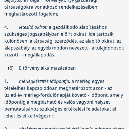
társaságokra vonatkozó rendelkezéseiben
meghatározott fogalom;
4.
létesítő okirat:
a gazdálkodó alapításához
szükséges jogszabályban előírt okirat, ide tartozik
különösen: a társasági szerződés, az alapító okirat, az
alapszabály, az egyéb módon nevezett - a tulajdonosok
közötti - megállapodás.
(6)
E törvény alkalmazásában
1.
mérlegkészítés időpontja:
a mérleg egyes
tételeihez kapcsolódóan meghatározott azon - az
üzleti év mérleg-fordulónapját követő - időpont, amely
időpontig a megbízható és valós vagyoni helyzet
bemutatásához szükséges értékelési feladatokat el
lehet és el kell végezni;
2.
hitelviszonyt megtestesítő értékpapír:
minden olyan