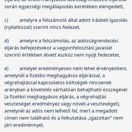
során egyezségi megállapodás keretében elengedett,
c)
amelyre a felszámoló által adott írásbeli igazolás
(nyilatkozat) szerint nincs fedezet,
d)
amelyre a felszámolás, az adósságrendezési
eljárás befejezésekor a vagyonfelosztási javaslat
szerinti értékben átvett eszköz nem nyújt fedezetet,
e)
amelyet eredményesen nem lehet érvényesíteni,
amelynél a fizetési meghagyásos eljárással, a
végrehajtással kapcsolatos költségek nincsenek
arányban a követelés várhatóan behajtható összegével
(a fizetési meghagyásos eljárás, a végrehajtás
veszteséget eredményez vagy növeli a veszteséget),
amelynél az adós nem lelhető fel, mert a megadott
címen nem található és a felkutatása „igazoltan” nem
járt eredménnyel,