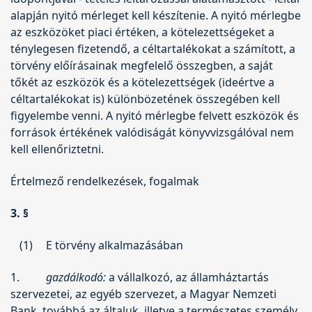
alapján nyitó mérleget kell készítenie. A nyitó mérlegbe
az eszközöket piaci értéken, a kötelezettségeket a
ténylegesen fizetendő, a céltartalékokat a számított, a
törvény előírásainak megfelelő összegben, a saját
tőkét az eszközök és a kötelezettségek (ideértve a
céltartalékokat is) különbözetének összegében kell
figyelembe venni. A nyitó mérlegbe felvett eszközök és
források értékének valódiságát könyvvizsgálóval nem
kell ellenőriztetni.
Értelmező rendelkezések, fogalmak
3. §
(1)
E törvény alkalmazásában
1.
gazdálkodó:
a vállalkozó, az államháztartás
szervezetei, az egyéb szervezet, a Magyar Nemzeti
Bank, továbbá az általuk, illetve a természetes személy