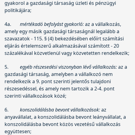
gyakorol a gazdasági társaság üzleti és pénzügyi
politikájára;
4a.
mértékadó befolyást gyakorló:
az a vállalkozás,
amely egy másik gazdasági társaságnál legalább a
szavazatok - 115. § (4) bekezdésében előírt számítási
eljárás értelemszerű alkalmazásával számított - 20
százalékával közvetlenül vagy közvetetten rendelkezik;
5.
egyéb részesedési viszonyban lévő vállalkozás:
az a
gazdasági társaság, amelyben a vállalkozó nem
rendelkezik a 9. pont szerinti jelentős tulajdoni
részesedéssel, és amely nem tartozik a 2-4. pont
szerinti vállalkozások közé;
6.
konszolidálásba bevont vállalkozások:
az
anyavállalat, a konszolidálásba bevont leányvállalat, a
konszolidálásba bevont közös vezetésű vállalkozás
együttesen;