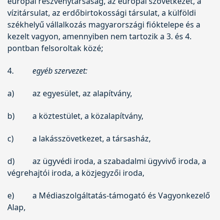
európai részvénytársaság, az európai szövetkezet, a
vízitársulat, az erdőbirtokossági társulat, a külföldi
székhelyű vállalkozás magyarországi fióktelepe és a
kezelt vagyon, amennyiben nem tartozik a 3. és 4.
pontban felsoroltak közé;
4.
egyéb szervezet:
a)
az egyesület, az alapítvány,
b)
a köztestület, a közalapítvány,
c)
a lakásszövetkezet, a társasház,
d)
az ügyvédi iroda, a szabadalmi ügyvivő iroda, a
végrehajtói iroda, a közjegyzői iroda,
e)
a Médiaszolgáltatás-támogató és Vagyonkezelő
Alap,