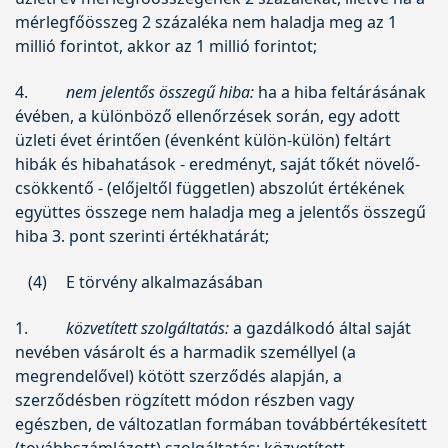
mérlegfőösszeg 2 százaléka nem haladja meg az 1
millió forintot, akkor az 1 millió forintot;
4.
nem jelentős összegű hiba:
ha a hiba feltárásának
évében, a különböző ellenőrzések során, egy adott
üzleti évet érintően (évenként külön-külön) feltárt
hibák és hibahatások - eredményt, saját tőkét növelő-
csökkentő - (előjeltől független) abszolút értékének
együttes összege nem haladja meg a jelentős összegű
hiba 3. pont szerinti értékhatárát;
(4)
E törvény alkalmazásában
1.
közvetített szolgáltatás:
a gazdálkodó által saját
nevében vásárolt és a harmadik személlyel (a
megrendelővel) kötött szerződés alapján, a
szerződésben rögzített módon részben vagy
egészben, de változatlan formában továbbértékesített
(továbbszámlázott) szolgáltatás; közvetített