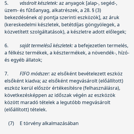
5.
vásárolt készletek:
az anyagok [alap-, segéd-,
üzem- és fűtőanyag, alkatrészek, a 28. § (3)
bekezdésének
a)
pontja szerinti eszközök], az áruk
(kereskedelmi készletek, betétdíjas göngyölegek, a
közvetített szolgáltatások), a készletre adott előlegek;
6.
saját termelésű készletek:
a befejezetlen termelés,
a félkész termékek, a késztermékek, a növendék-, hízó-
és egyéb állatok;
7.
FIFO módszer:
az elsőként bevételezett eszköz
elsőként kiadva; az elsőként megvásárolt (előállított)
eszköz kerül először értékesítésre (felhasználásra),
következésképpen az időszak végén az eszközök
között maradó tételek a legutóbb megvásárolt
(előállított) tételek.
(7)
E törvény alkalmazásában