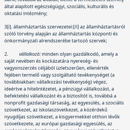
által alapított egészségügyi, szociális, kulturális és
oktatási intézmény;
3[i]. államháztartás szervezetei:[/i] az államháztartásról
szóló törvény alapján az államháztartás központi és
önkormányzati alrendszerébe tartozó szervek;
2.
vállalkozó:
minden olyan gazdálkodó, amely a
saját nevében és kockázatára nyereség- és
vagyonszerzés céljából üzletszerűen, ellenérték
fejében termelő vagy szolgáltató tevékenységet (a
továbbiakban: vállalkozási tevékenység) végez,
ideértve a hitelintézetet, a pénzügyi vállalkozást, a
befektetési vállalkozást és a biztosítót is, továbbá a
nonprofit gazdasági társaság, az egyesülés, a szociális
szövetkezet, az iskolaszövetkezet, a közérdekű
nyugdíjas szövetkezet, a kisgyermekkel otthon lévők
szövetkezete, az európai gazdasági egyesülés, az