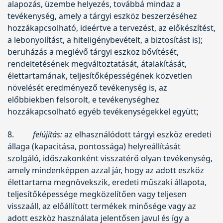
alapozás, üzembe helyezés, továbbá mindaz a
tevékenység, amely a tárgyi eszköz beszerzéséhez
hozzákapcsolható, ideértve a tervezést, az előkészítést,
a lebonyolítást, a hiteligénybevételt, a biztosítást is);
beruházás a meglévő tárgyi eszköz bővítését,
rendeltetésének megváltoztatását, átalakítását,
élettartamának, teljesítőképességének közvetlen
növelését eredményező tevékenység is, az
előbbiekben felsorolt, e tevékenységhez
hozzákapcsolható egyéb tevékenységekkel együtt;
8.
felújítás:
az elhasználódott tárgyi eszköz eredeti
állaga (kapacitása, pontossága) helyreállítását
szolgáló, időszakonként visszatérő olyan tevékenység,
amely mindenképpen azzal jár, hogy az adott eszköz
élettartama megnövekszik, eredeti műszaki állapota,
teljesítőképessége megközelítően vagy teljesen
visszaáll, az előállított termékek minősége vagy az
adott eszköz használata jelentősen javul és így a