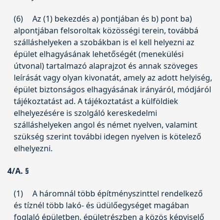
(6)
Az (1) bekezdés a) pontjában és b) pont ba)
alpontjában felsoroltak közösségi terein, továbbá
szálláshelyeken a szobákban is el kell helyezni az
épület elhagyásának lehetőségét (menekülési
útvonal) tartalmazó alaprajzot és annak szöveges
leírását vagy olyan kivonatát, amely az adott helyiség,
épület biztonságos elhagyásának irányáról, módjáról
tájékoztatást ad. A tájékoztatást a külföldiek
elhelyezésére is szolgáló kereskedelmi
szálláshelyeken angol és német nyelven, valamint
szükség szerint további idegen nyelven is kötelező
elhelyezni.
4/A. §
(1)
A háromnál több építményszinttel rendelkező
és tíznél több lakó- és üdülőegységet magában
foglaló épületben, épületrészben a közös képviselő