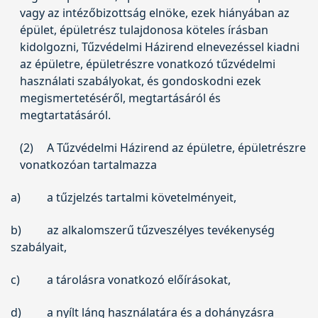
vagy az intézőbizottság elnöke, ezek hiányában az
épület, épületrész tulajdonosa köteles írásban
kidolgozni, Tűzvédelmi Házirend elnevezéssel kiadni
az épületre, épületrészre vonatkozó tűzvédelmi
használati szabályokat, és gondoskodni ezek
megismertetéséről, megtartásáról és
megtartatásáról.
(2)
A Tűzvédelmi Házirend az épületre, épületrészre
vonatkozóan tartalmazza
a)
a tűzjelzés tartalmi követelményeit,
b)
az alkalomszerű tűzveszélyes tevékenység
szabályait,
c)
a tárolásra vonatkozó előírásokat,
d)
a nyílt láng használatára és a dohányzásra