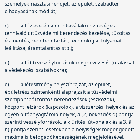
személyek riasztási rendjét, az épület, szabadtér
elhagyásának módját;
c)
a tűz esetén a munkavállalók szükséges
tennivalóit (tűzvédelmi berendezés kezelése, tűzoltás
és mentés, rendfenntartás, technológiai folyamat
leállítása, áramtalanítás stb.);
d)
a főbb veszélyforrások megnevezését (utalással
a védekezési szabályokra);
e)
a létesítmény helyszínrajzát, az épület,
épületrész szintenkénti alaprajzait a tűzvédelmi
szempontból fontos berendezések (eszközök),
központi elzárók (kapcsolók), a vízszerzési helyek és az
egyéb oltóanyagtároló helyek, a (2) bekezdés d) pontja
szerinti veszélyforrások, a kiürítési útvonalak és a 3. §
h) pontja szerinti esetekben a helyiségek megengedett
maximális befogadóképességének megjelölésével.