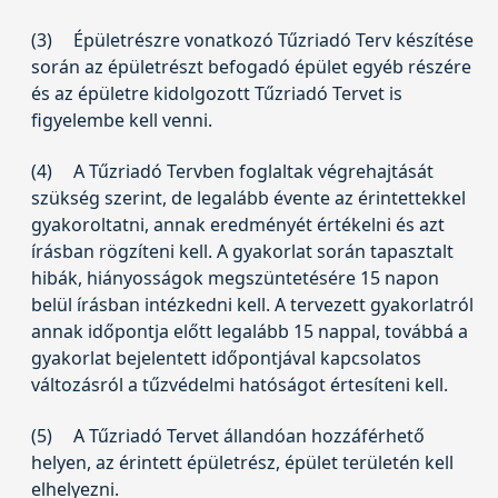
(3)
Épületrészre vonatkozó Tűzriadó Terv készítése
során az épületrészt befogadó épület egyéb részére
és az épületre kidolgozott Tűzriadó Tervet is
figyelembe kell venni.
(4)
A Tűzriadó Tervben foglaltak végrehajtását
szükség szerint, de legalább évente az érintettekkel
gyakoroltatni, annak eredményét értékelni és azt
írásban rögzíteni kell. A gyakorlat során tapasztalt
hibák, hiányosságok megszüntetésére 15 napon
belül írásban intézkedni kell. A tervezett gyakorlatról
annak időpontja előtt legalább 15 nappal, továbbá a
gyakorlat bejelentett időpontjával kapcsolatos
változásról a tűzvédelmi hatóságot értesíteni kell.
(5)
A Tűzriadó Tervet állandóan hozzáférhető
helyen, az érintett épületrész, épület területén kell
elhelyezni.