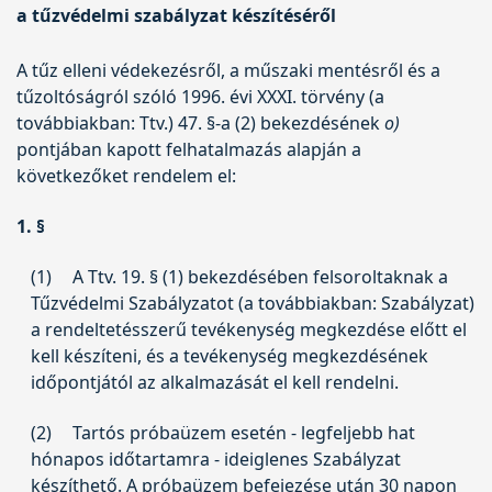
a tűzvédelmi szabályzat készítéséről
A tűz elleni védekezésről, a műszaki mentésről és a
tűzoltóságról szóló
1996. évi XXXI. törvény
(a
továbbiakban: Ttv.) 47. §-a (2) bekezdésének
o)
pontjában kapott felhatalmazás alapján a
következőket rendelem el:
1. §
(1)
A Ttv. 19. § (1) bekezdésében felsoroltaknak a
Tűzvédelmi Szabályzatot (a továbbiakban: Szabályzat)
a rendeltetésszerű tevékenység megkezdése előtt el
kell készíteni, és a tevékenység megkezdésének
időpontjától az alkalmazását el kell rendelni.
(2)
Tartós próbaüzem esetén - legfeljebb hat
hónapos időtartamra - ideiglenes Szabályzat
készíthető. A próbaüzem befejezése után 30 napon