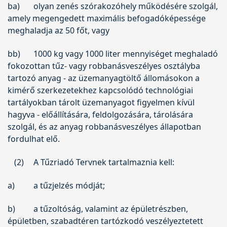
ba)
olyan zenés szórakozóhely működésére szolgál,
amely megengedett maximális befogadóképessége
meghaladja az 50 főt, vagy
bb)
1000 kg vagy 1000 liter mennyiséget meghaladó
fokozottan tűz- vagy robbanásveszélyes osztályba
tartozó anyag - az üzemanyagtöltő állomásokon a
kimérő szerkezetekhez kapcsolódó technológiai
tartályokban tárolt üzemanyagot figyelmen kívül
hagyva - előállítására, feldolgozására, tárolására
szolgál, és az anyag robbanásveszélyes állapotban
fordulhat elő.
(2)
A Tűzriadó Tervnek tartalmaznia kell:
a)
a tűzjelzés módját;
b)
a tűzoltóság, valamint az épületrészben,
épületben, szabadtéren tartózkodó veszélyeztetett