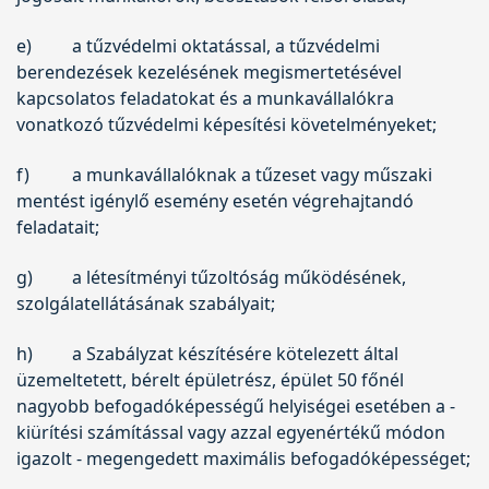
e)
a tűzvédelmi oktatással, a tűzvédelmi
berendezések kezelésének megismertetésével
kapcsolatos feladatokat és a munkavállalókra
vonatkozó tűzvédelmi képesítési követelményeket;
f)
a munkavállalóknak a tűzeset vagy műszaki
mentést igénylő esemény esetén végrehajtandó
feladatait;
g)
a létesítményi tűzoltóság működésének,
szolgálatellátásának szabályait;
h)
a Szabályzat készítésére kötelezett által
üzemeltetett, bérelt épületrész, épület 50 főnél
nagyobb befogadóképességű helyiségei esetében a -
kiürítési számítással vagy azzal egyenértékű módon
igazolt - megengedett maximális befogadóképességet;