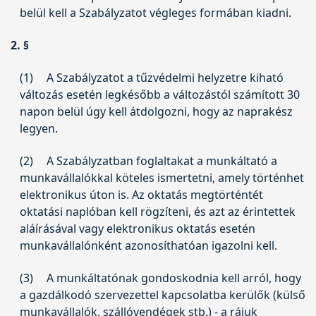
belül kell a Szabályzatot végleges formában kiadni.
2. §
(1)
A Szabályzatot a tűzvédelmi helyzetre kiható
változás esetén legkésőbb a változástól számított 30
napon belül úgy kell átdolgozni, hogy az naprakész
legyen.
(2)
A Szabályzatban foglaltakat a munkáltató a
munkavállalókkal köteles ismertetni, amely történhet
elektronikus úton is. Az oktatás megtörténtét
oktatási naplóban kell rögzíteni, és azt az érintettek
aláírásával vagy elektronikus oktatás esetén
munkavállalónként azonosíthatóan igazolni kell.
(3)
A munkáltatónak gondoskodnia kell arról, hogy
a gazdálkodó szervezettel kapcsolatba kerülők (külső
munkavállalók, szállóvendégek stb.) - a rájuk