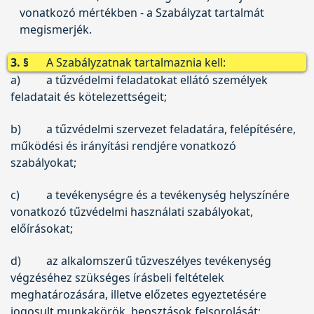
vonatkozó mértékben - a Szabályzat tartalmát
megismerjék.
3. §
A Szabályzatnak tartalmaznia kell:
a)
a tűzvédelmi feladatokat ellátó személyek
feladatait és kötelezettségeit;
b)
a tűzvédelmi szervezet feladatára, felépítésére,
működési és irányítási rendjére vonatkozó
szabályokat;
c)
a tevékenységre és a tevékenység helyszínére
vonatkozó tűzvédelmi használati szabályokat,
előírásokat;
d)
az alkalomszerű tűzveszélyes tevékenység
végzéséhez szükséges írásbeli feltételek
meghatározására, illetve előzetes egyeztetésére
jogosult munkakörök, beosztások felsorolását;