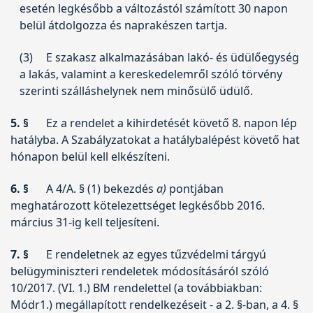
esetén legkésőbb a változástól számított 30 napon
belül átdolgozza és naprakészen tartja.
(3)
E szakasz alkalmazásában lakó- és üdülőegység
a lakás, valamint a kereskedelemről szóló törvény
szerinti szálláshelynek nem minősülő üdülő.
5. §
Ez a rendelet a kihirdetését követő 8. napon lép
hatályba. A Szabályzatokat a hatálybalépést követő hat
hónapon belül kell elkészíteni.
6. §
A 4/A. § (1) bekezdés
a)
pontjában
meghatározott kötelezettséget legkésőbb 2016.
március 31-ig kell teljesíteni.
7. §
E rendeletnek az egyes tűzvédelmi tárgyú
belügyminiszteri rendeletek módosításáról szóló
10/2017. (VI. 1.) BM rendelet
tel (a továbbiakban:
Módr1.) megállapított rendelkezéseit - a 2. §-ban, a 4. §