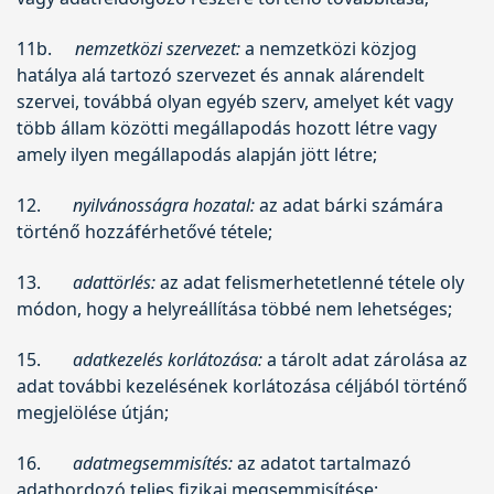
11b.
nemzetközi szervezet:
a nemzetközi közjog
hatálya alá tartozó szervezet és annak alárendelt
szervei, továbbá olyan egyéb szerv, amelyet két vagy
több állam közötti megállapodás hozott létre vagy
amely ilyen megállapodás alapján jött létre;
12.
nyilvánosságra hozatal:
az adat bárki számára
történő hozzáférhetővé tétele;
13.
adattörlés:
az adat felismerhetetlenné tétele oly
módon, hogy a helyreállítása többé nem lehetséges;
15.
adatkezelés korlátozása:
a tárolt adat zárolása az
adat további kezelésének korlátozása céljából történő
megjelölése útján;
16.
adatmegsemmisítés:
az adatot tartalmazó
adathordozó teljes fizikai megsemmisítése;