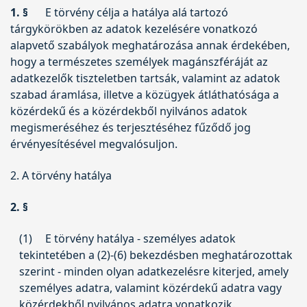
1. §
E törvény célja a hatálya alá tartozó
tárgykörökben az adatok kezelésére vonatkozó
alapvető szabályok meghatározása annak érdekében,
hogy a természetes személyek magánszféráját az
adatkezelők tiszteletben tartsák, valamint az adatok
szabad áramlása, illetve a közügyek átláthatósága a
közérdekű és a közérdekből nyilvános adatok
megismeréséhez és terjesztéséhez fűződő jog
érvényesítésével megvalósuljon.
2. A törvény hatálya
2. §
(1)
E törvény hatálya - személyes adatok
tekintetében a (2)-(6) bekezdésben meghatározottak
szerint - minden olyan adatkezelésre kiterjed, amely
személyes adatra, valamint közérdekű adatra vagy
közérdekből nyilvános adatra vonatkozik.