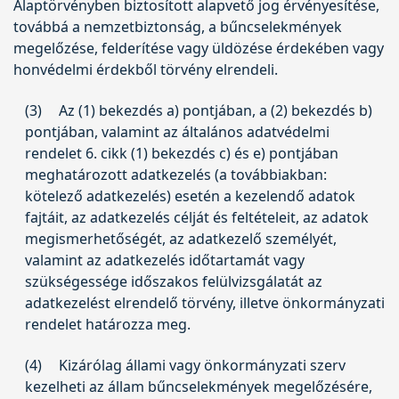
Alaptörvényben biztosított alapvető jog érvényesítése,
továbbá a nemzetbiztonság, a bűncselekmények
megelőzése, felderítése vagy üldözése érdekében vagy
honvédelmi érdekből törvény elrendeli.
(3)
Az (1) bekezdés a) pontjában, a (2) bekezdés b)
pontjában, valamint az általános adatvédelmi
rendelet 6. cikk (1) bekezdés c) és e) pontjában
meghatározott adatkezelés (a továbbiakban:
kötelező adatkezelés) esetén a kezelendő adatok
fajtáit, az adatkezelés célját és feltételeit, az adatok
megismerhetőségét, az adatkezelő személyét,
valamint az adatkezelés időtartamát vagy
szükségessége időszakos felülvizsgálatát az
adatkezelést elrendelő törvény, illetve önkormányzati
rendelet határozza meg.
(4)
Kizárólag állami vagy önkormányzati szerv
kezelheti az állam bűncselekmények megelőzésére,