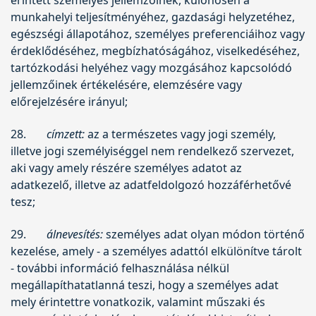
munkahelyi teljesítményéhez, gazdasági helyzetéhez,
egészségi állapotához, személyes preferenciáihoz vagy
érdeklődéséhez, megbízhatóságához, viselkedéséhez,
tartózkodási helyéhez vagy mozgásához kapcsolódó
jellemzőinek értékelésére, elemzésére vagy
előrejelzésére irányul;
28.
címzett:
az a természetes vagy jogi személy,
illetve jogi személyiséggel nem rendelkező szervezet,
aki vagy amely részére személyes adatot az
adatkezelő, illetve az adatfeldolgozó hozzáférhetővé
tesz;
29.
álnevesítés:
személyes adat olyan módon történő
kezelése, amely - a személyes adattól elkülönítve tárolt
- további információ felhasználása nélkül
megállapíthatatlanná teszi, hogy a személyes adat
mely érintettre vonatkozik, valamint műszaki és