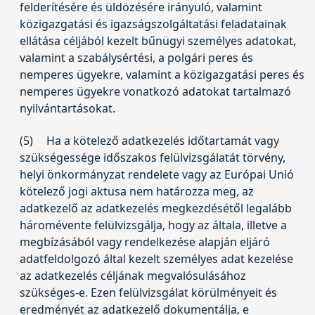
felderítésére és üldözésére irányuló, valamint
közigazgatási és igazságszolgáltatási feladatainak
ellátása céljából kezelt bűnügyi személyes adatokat,
valamint a szabálysértési, a polgári peres és
nemperes ügyekre, valamint a közigazgatási peres és
nemperes ügyekre vonatkozó adatokat tartalmazó
nyilvántartásokat.
(5)
Ha a kötelező adatkezelés időtartamát vagy
szükségessége időszakos felülvizsgálatát törvény,
helyi önkormányzat rendelete vagy az Európai Unió
kötelező jogi aktusa nem határozza meg, az
adatkezelő az adatkezelés megkezdésétől legalább
háromévente felülvizsgálja, hogy az általa, illetve a
megbízásából vagy rendelkezése alapján eljáró
adatfeldolgozó által kezelt személyes adat kezelése
az adatkezelés céljának megvalósulásához
szükséges-e. Ezen felülvizsgálat körülményeit és
eredményét az adatkezelő dokumentálja, e