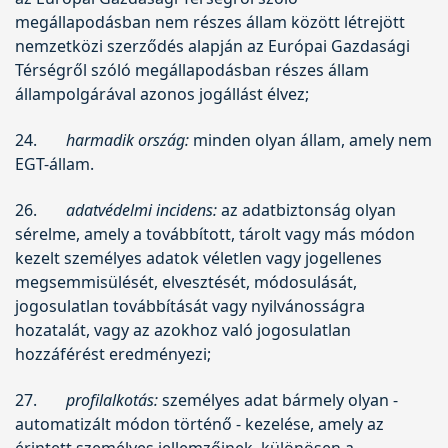
megállapodásban nem részes állam között létrejött
nemzetközi szerződés alapján az Európai Gazdasági
Térségről szóló megállapodásban részes állam
állampolgárával azonos jogállást élvez;
24.
harmadik ország:
minden olyan állam, amely nem
EGT-állam.
26.
adatvédelmi incidens:
az adatbiztonság olyan
sérelme, amely a továbbított, tárolt vagy más módon
kezelt személyes adatok véletlen vagy jogellenes
megsemmisülését, elvesztését, módosulását,
jogosulatlan továbbítását vagy nyilvánosságra
hozatalát, vagy az azokhoz való jogosulatlan
hozzáférést eredményezi;
27.
profilalkotás:
személyes adat bármely olyan -
automatizált módon történő - kezelése, amely az
érintett személyes jellemzőinek, különösen a