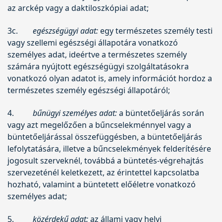
az arckép vagy a daktiloszkópiai adat;
3c.
egészségügyi adat:
egy természetes személy testi
vagy szellemi egészségi állapotára vonatkozó
személyes adat, ideértve a természetes személy
számára nyújtott egészségügyi szolgáltatásokra
vonatkozó olyan adatot is, amely információt hordoz a
természetes személy egészségi állapotáról;
4.
bűnügyi személyes adat:
a büntetőeljárás során
vagy azt megelőzően a bűncselekménnyel vagy a
büntetőeljárással összefüggésben, a büntetőeljárás
lefolytatására, illetve a bűncselekmények felderítésére
jogosult szerveknél, továbbá a büntetés-végrehajtás
szervezeténél keletkezett, az érintettel kapcsolatba
hozható, valamint a büntetett előéletre vonatkozó
személyes adat;
5.
közérdekű adat:
az állami vagy helyi