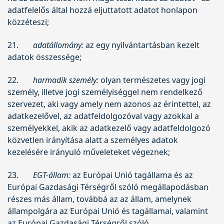
adatfelelős által hozzá eljuttatott adatot honlapon
közzéteszi;
21.
adatállomány:
az egy nyilvántartásban kezelt
adatok összessége;
22.
harmadik személy:
olyan természetes vagy jogi
személy, illetve jogi személyiséggel nem rendelkező
szervezet, aki vagy amely nem azonos az érintettel, az
adatkezelővel, az adatfeldolgozóval vagy azokkal a
személyekkel, akik az adatkezelő vagy adatfeldolgozó
közvetlen irányítása alatt a személyes adatok
kezelésére irányuló műveleteket végeznek;
23.
EGT-állam:
az Európai Unió tagállama és az
Európai Gazdasági Térségről szóló megállapodásban
részes más állam, továbbá az az állam, amelynek
állampolgára az Európai Unió és tagállamai, valamint
az Európai Gazdasági Térségről szóló