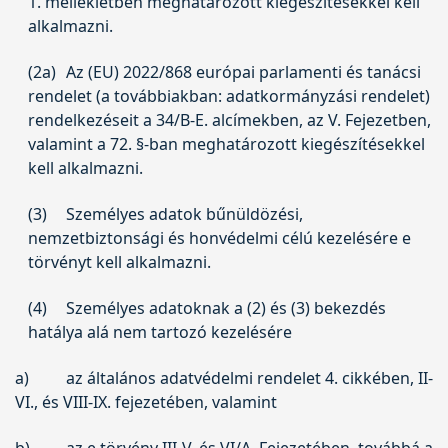
1. mellékletben meghatározott kiegészítésekkel kell
alkalmazni.
(2a)
Az (EU) 2022/868 európai parlamenti és tanácsi
rendelet (a továbbiakban: adatkormányzási rendelet)
rendelkezéseit a 34/B-E. alcímekben, az V. Fejezetben,
valamint a 72. §-ban meghatározott kiegészítésekkel
kell alkalmazni.
(3)
Személyes adatok bűnüldözési,
nemzetbiztonsági és honvédelmi célú kezelésére e
törvényt kell alkalmazni.
(4)
Személyes adatoknak a (2) és (3) bekezdés
hatálya alá nem tartozó kezelésére
a)
az általános adatvédelmi rendelet 4. cikkében, II-
VI., és VIII-IX. fejezetében, valamint
b)
az e törvény III-V. és VI/A. Fejezetében, továbbá a