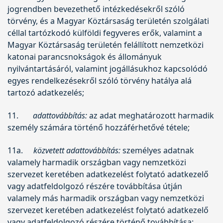
jogrendben bevezethető intézkedésekről szóló
törvény, és a Magyar Köztársaság területén szolgálati
céllal tartózkodó külföldi fegyveres erők, valamint a
Magyar Köztársaság területén felállított nemzetközi
katonai parancsnokságok és állományuk
nyilvántartásáról, valamint jogállásukhoz kapcsolódó
egyes rendelkezésekről szóló törvény hatálya alá
tartozó adatkezelés;
11.
adattovábbítás:
az adat meghatározott harmadik
személy számára történő hozzáférhetővé tétele;
11a.
közvetett adattovábbítás:
személyes adatnak
valamely harmadik országban vagy nemzetközi
szervezet keretében adatkezelést folytató adatkezelő
vagy adatfeldolgozó részére továbbítása útján
valamely más harmadik országban vagy nemzetközi
szervezet keretében adatkezelést folytató adatkezelő
vagy adatfeldolgozó részére történő továbbítása;