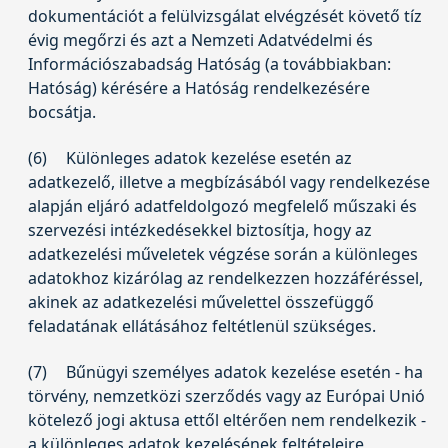
dokumentációt a felülvizsgálat elvégzését követő tíz
évig megőrzi és azt a Nemzeti Adatvédelmi és
Információszabadság Hatóság (a továbbiakban:
Hatóság) kérésére a Hatóság rendelkezésére
bocsátja.
(6)
Különleges adatok kezelése esetén az
adatkezelő, illetve a megbízásából vagy rendelkezése
alapján eljáró adatfeldolgozó megfelelő műszaki és
szervezési intézkedésekkel biztosítja, hogy az
adatkezelési műveletek végzése során a különleges
adatokhoz kizárólag az rendelkezzen hozzáféréssel,
akinek az adatkezelési művelettel összefüggő
feladatának ellátásához feltétlenül szükséges.
(7)
Bűnügyi személyes adatok kezelése esetén - ha
törvény, nemzetközi szerződés vagy az Európai Unió
kötelező jogi aktusa ettől eltérően nem rendelkezik -
a különleges adatok kezelésének feltételeire