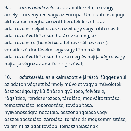
9a.
közös adatkezelő:
az az adatkezelő, aki vagy
amely - törvényben vagy az Európai Unió kötelező jogi
aktusában meghatározott keretek között - az
adatkezelés céljait és eszközeit egy vagy több másik
adatkezelővel közösen határozza meg, az
adatkezelésre (beleértve a felhasznált eszközt)
vonatkozó döntéseket egy vagy több másik
adatkezelővel közösen hozza meg és hajtja végre vagy
hajtatja végre az adatfeldolgozóval;
10.
adatkezelés:
az alkalmazott eljárástól függetlenül
az adaton végzett bármely művelet vagy a műveletek
összessége, így különösen gyűjtése, felvétele,
rögzítése, rendszerezése, tárolása, megváltoztatása,
felhasználása, lekérdezése, továbbítása,
nyilvánosságra hozatala, összehangolása vagy
összekapcsolása, zárolása, törlése és megsemmisítése,
valamint az adat további felhasználásának