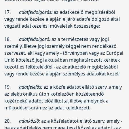
17.
adatfeldolgozás:
az adatkezelő megbízásából
vagy rendelkezése alapján eljáró adatfeldolgozó által
végzett adatkezelési műveletek összessége;
18.
adatfeldolgozó:
az a természetes vagy jogi
személy, illetve jogi személyiséggel nem rendelkező
szervezet, aki vagy amely - törvényben vagy az Európai
Unió kötelező jogi aktusában meghatározott keretek
között és feltételekkel - az adatkezelő megbízásából
vagy rendelkezése alapján személyes adatokat kezel;
19.
adatfelelős:
az a közfeladatot ellátó szerv, amely
az elektronikus úton kötelezően közzéteendő
közérdekű adatot előállította, illetve amelynek a
működése során ez az adat keletkezett;
20.
adatközlő:
az a közfeladatot ellátó szerv, amely -
ha az adatfelelős nem maga teszi közzé az adatot - az