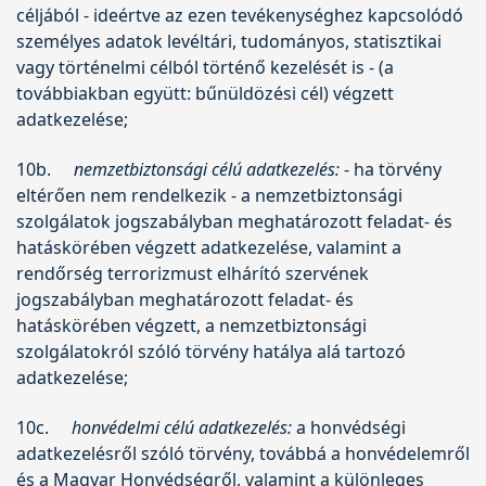
céljából - ideértve az ezen tevékenységhez kapcsolódó
személyes adatok levéltári, tudományos, statisztikai
vagy történelmi célból történő kezelését is - (a
továbbiakban együtt: bűnüldözési cél) végzett
adatkezelése;
10b.
nemzetbiztonsági célú adatkezelés:
- ha törvény
eltérően nem rendelkezik - a nemzetbiztonsági
szolgálatok jogszabályban meghatározott feladat- és
hatáskörében végzett adatkezelése, valamint a
rendőrség terrorizmust elhárító szervének
jogszabályban meghatározott feladat- és
hatáskörében végzett, a nemzetbiztonsági
szolgálatokról szóló törvény hatálya alá tartozó
adatkezelése;
10c.
honvédelmi célú adatkezelés:
a honvédségi
adatkezelésről szóló törvény, továbbá a honvédelemről
és a Magyar Honvédségről, valamint a különleges