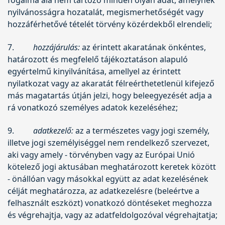
nyilvánosságra hozatalát, megismerhetőségét vagy
hozzáférhetővé tételét törvény közérdekből elrendeli;
7.
hozzájárulás:
az érintett akaratának önkéntes,
határozott és megfelelő tájékoztatáson alapuló
egyértelmű kinyilvánítása, amellyel az érintett
nyilatkozat vagy az akaratát félreérthetetlenül kifejező
más magatartás útján jelzi, hogy beleegyezését adja a
rá vonatkozó személyes adatok kezeléséhez;
9.
adatkezelő:
az a természetes vagy jogi személy,
illetve jogi személyiséggel nem rendelkező szervezet,
aki vagy amely - törvényben vagy az Európai Unió
kötelező jogi aktusában meghatározott keretek között
- önállóan vagy másokkal együtt az adat kezelésének
célját meghatározza, az adatkezelésre (beleértve a
felhasznált eszközt) vonatkozó döntéseket meghozza
és végrehajtja, vagy az adatfeldolgozóval végrehajtatja;