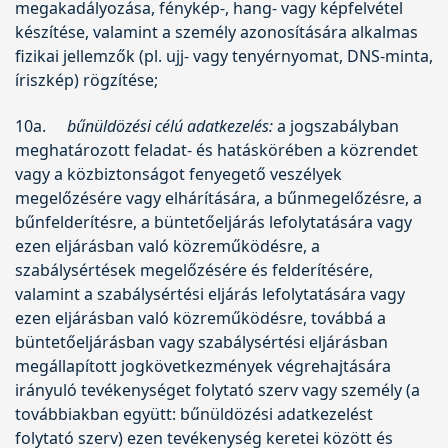
megakadályozása, fénykép-, hang- vagy képfelvétel
készítése, valamint a személy azonosítására alkalmas
fizikai jellemzők (pl. ujj- vagy tenyérnyomat, DNS-minta,
íriszkép) rögzítése;
10a.
bűnüldözési célú adatkezelés:
a jogszabályban
meghatározott feladat- és hatáskörében a közrendet
vagy a közbiztonságot fenyegető veszélyek
megelőzésére vagy elhárítására, a bűnmegelőzésre, a
bűnfelderítésre, a büntetőeljárás lefolytatására vagy
ezen eljárásban való közreműködésre, a
szabálysértések megelőzésére és felderítésére,
valamint a szabálysértési eljárás lefolytatására vagy
ezen eljárásban való közreműködésre, továbbá a
büntetőeljárásban vagy szabálysértési eljárásban
megállapított jogkövetkezmények végrehajtására
irányuló tevékenységet folytató szerv vagy személy (a
továbbiakban együtt: bűnüldözési adatkezelést
folytató szerv) ezen tevékenység keretei között és