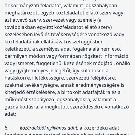
önkormányzati feladatot, valamint jogszabályban
meghatározott egyéb közfeladatot ellátó szerv vagy
azt átvevő szerv, szervezet vagy személy (a
továbbiakban együtt: közfeladatot ellátó szerv)
kezelésében lévő és tevékenységére vonatkozó vagy
közfeladatának ellátásával összefüggésben
keletkezett, a személyes adat fogalma alá nem eső,
bármilyen módon vagy formában rögzített információ
vagy ismeret, függetlenül kezelésének módjától, önálló
vagy gyűjteményes jellegétől, így különösen a
hatáskörre, illetékességre, szervezeti felépítésre,
szakmai tevékenységre, annak eredményességére is
kiterjedő értékelésére, a birtokolt adatfajtákra és a
működést szabályozó jogszabályokra, valamint a
gazdálkodásra, a megkötött szerződésekre vonatkozó
adat;
6.
közérdekből nyilvános adat:
a közérdekű adat
fogalma alá nem tartozó minden olyan adat, amelynek