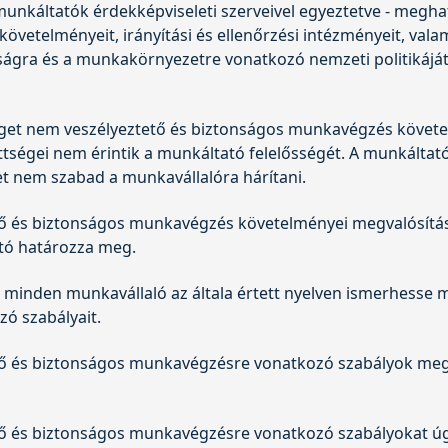
 munkáltatók érdekképviseleti szerveivel egyeztetve - megh
vetelményeit, irányítási és ellenőrzési intézményeit, vala
gra és a munkakörnyezetre vonatkozó nemzeti politikájá
éget nem veszélyeztető és biztonságos munkavégzés követe
ségei nem érintik a munkáltató felelősségét. A munkáltatói
et nem szabad a munkavállalóra hárítani.
ő és biztonságos munkavégzés követelményei megvalósítás
ató határozza meg.
y minden munkavállaló az általa értett nyelven ismerhesse
ó szabályait.
ő és biztonságos munkavégzésre vonatkozó szabályok megtar
ő és biztonságos munkavégzésre vonatkozó szabályokat úg