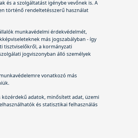
és a szolgáltatást igénybe vevőnek is. A
en történő rendeltetésszerű használat
állalók munkavédelmi érdekvédelmét,
kképviseleteknek más jogszabályban - így
i tisztviselőkről, a kormányzati
 szolgálati jogviszonyban álló személyek
 a munkavédelemre vonatkozó más
iük.
 közérdekű adatok, minősített adat, üzemi
felhasználhatók és statisztikai felhasználás