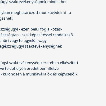
gügyi szaktevékenységnek minősíthet.
ályban meghatározott munkavédelmi - a
gezheti.
ségügyi - ezen belül foglalkozás-
észségtan - szakképesítéssel rendelkező
nőri vagy felügyelői, vagy
kaegészségügyi szaktevékenységnek
ügyi szaktevékenység keretében elkészített
 telephelyén eredetiben, illetve
 - különösen a munkavállalók és képviselőik