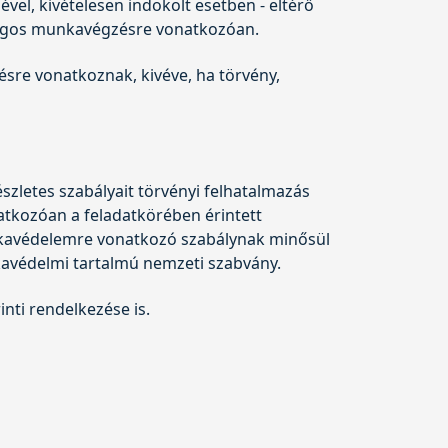
el, kivételesen indokolt esetben - eltérő
nságos munkavégzésre vonatkozóan.
ésre vonatkoznak, kivéve, ha törvény,
szletes szabályait törvényi felhatalmazás
atkozóan a feladatkörében érintett
unkavédelemre vonatkozó szabálynak minősül
kavédelmi tartalmú nemzeti szabvány.
ti rendelkezése is.