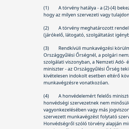
(1)
A törvény hatálya - a (2)-(4) be
hogy az milyen szervezeti vagy tulajdo
(2)
A törvény meghatározott rendelke
(járókelő, látogató, szolgáltatást igényb
(3)
Rendkívüli munkavégzési körülmén
Országgyűlési Őrségnél, a polgári nem
szolgálati viszonyban, a Nemzeti Adó-
miniszter - az Országgyűlési Őrség teki
kivételesen indokolt esetben eltérő kö
munkavégzésre vonatkozóan.
(4)
A honvédelemért felelős miniszte
honvédségi szervezetnek nem minősülő 
vagyonkezelésében vagy más jogviszony
szervezett munkavégzést folytató szer
Honvédségről szóló törvény alapján min