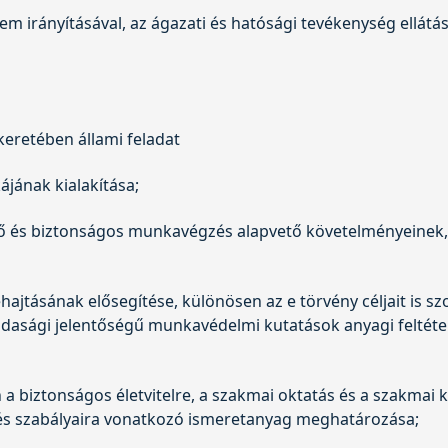
m irányításával, az ágazati és hatósági tevékenység ellátás
eretében állami feladat
jának kialakítása;
ő és biztonságos munkavégzés alapvető követelményeinek,
jtásának elősegítése, különösen az e törvény céljait is sz
asági jelentőségű munkavédelmi kutatások anyagi feltétel
n a biztonságos életvitelre, a szakmai oktatás és a szakmai
és szabályaira vonatkozó ismeretanyag meghatározása;