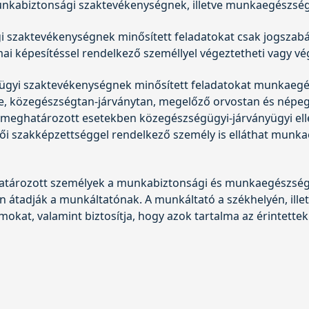
unkabiztonsági szaktevékenységnek, illetve munkaegészsé
 szaktevékenységnek minősített feladatokat csak jogszab
mai képesítéssel rendelkező személlyel végeztetheti vagy vé
yi szaktevékenységnek minősített feladatokat munkaegész
, közegészségtan-járványtan, megelőző orvostan és népeg
 meghatározott esetekben közegészségügyi-járványügyi elle
lői szakképzettséggel rendelkező személy is elláthat mun
határozott személyek a munkabiztonsági és munkaegészség
tadják a munkáltatónak. A munkáltató a székhelyén, illetve
okat, valamint biztosítja, hogy azok tartalma az érintettek