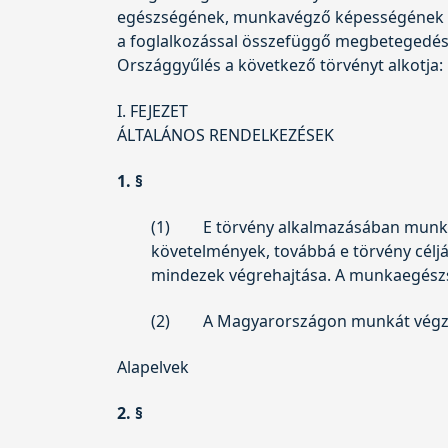
egészségének, munkavégző képességének 
a foglalkozással összefüggő megbetegedések
Országgyűlés a következő törvényt alkotja:
I. FEJEZET
ÁLTALÁNOS RENDELKEZÉSEK
1. §
(1)
E törvény alkalmazásában munk
követelmények, továbbá e törvény céljá
mindezek végrehajtása. A munkaegészs
(2)
A Magyarországon munkát végző
Alapelvek
2. §