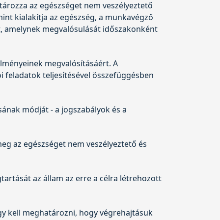
atározza az egészséget nem veszélyeztető
mint kialakítja az egészség, a munkavégző
t, amelynek megvalósulását időszakonként
lményeinek megvalósításáért. A
 feladatok teljesítésével összefüggésben
ának módját - a jogszabályok és a
 meg az egészséget nem veszélyeztető és
tását az állam az erre a célra létrehozott
y kell meghatározni, hogy végrehajtásuk