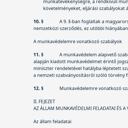
munkatevékenységre, a rendkívüli munka
követelményeket, eljárási szabályokat
10. §
A 9. §-ban foglaltak a magyaror
nemzetközi szerződés, ez utóbbi hiányában
A munkavédelemre vonatkozó szabályok
11. §
A munkavédelem alapvető szabály
alapján kiadott munkavédelmet érintő jogs
miniszter rendeletével hatályba léptetett 
a nemzeti szabványosításról szóló törvény
12. §
Munkavédelemre vonatkozó szabá
II. FEJEZET
AZ ÁLLAM MUNKAVÉDELMI FELADATAI ÉS A 
Az állam feladatai