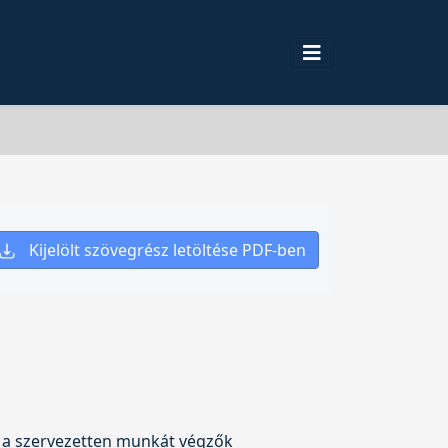
Kijelölt szövegrész letöltése PDF-ben
t a szervezetten munkát végzők