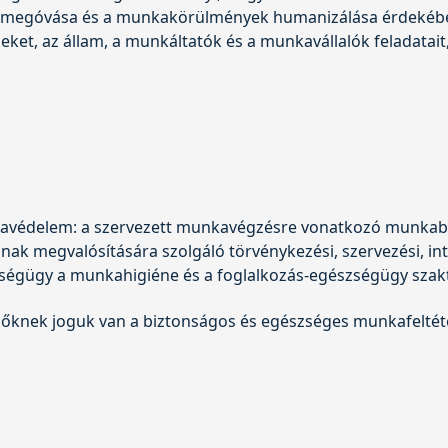
megóvása és a munkakörülmények humanizálása érdekében
et, az állam, a munkáltatók és a munkavállalók feladatait,
avédelem: a szervezett munkavégzésre vonatkozó munkab
nak megvalósítására szolgáló törvénykezési, szervezési, in
égügy a munkahigiéne és a foglalkozás-egészségügy szakte
knek joguk van a biztonságos és egészséges munkafeltét