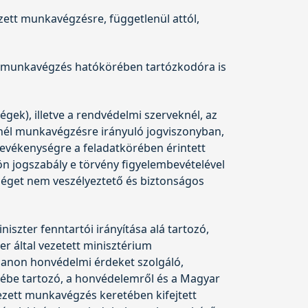
ezett munkavégzésre, függetlenül attól,
ll a munkavégzés hatókörében tartózkodóra is
gek), illetve a rendvédelmi szerveknél, az
inél munkavégzésre irányuló jogviszonyban,
evékenységre a feladatkörében érintett
lön jogszabály e törvény figyelembevételével
zséget nem veszélyeztető és biztonságos
szter fenntartói irányítása alá tartozó,
 által vezetett minisztérium
lanon honvédelmi érdeket szolgáló,
rébe tartozó, a honvédelemről és a Magyar
ezett munkavégzés keretében kifejtett