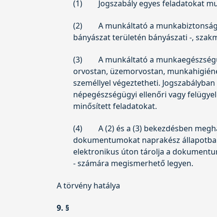
(1)
Jogszabály egyes feladatokat m
(2)
A munkáltató a munkabiztonsági
bányászat területén bányászati -, szak
(3)
A munkáltató a munkaegészségüg
orvostan, üzemorvostan, munkahigiéne
személlyel végeztetheti. Jogszabályban
népegészségügyi ellenőri vagy felügye
minősített feladatokat.
(4)
A (2) és a (3) bekezdésben meg
dokumentumokat naprakész állapotban á
elektronikus úton tárolja a dokumentum
- számára megismerhető legyen.
A törvény hatálya
9. §