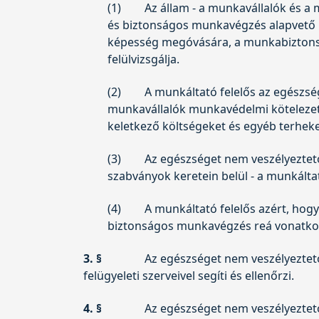
(1)
Az állam - a munkavállalók és a
és biztonságos munkavégzés alapvető kö
képesség megóvására, a munkabiztonsá
felülvizsgálja.
(2)
A munkáltató felelős az egészs
munkavállalók munkavédelmi kötelezett
keletkező költségeket és egyéb terhek
(3)
Az egészséget nem veszélyeztet
szabványok keretein belül - a munkált
(4)
A munkáltató felelős azért, hog
biztonságos munkavégzés reá vonatkoz
3. §
Az egészséget nem veszélyeztet
felügyeleti szerveivel segíti és ellenőrzi.
4. §
Az egészséget nem veszélyeztet