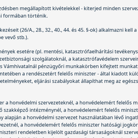
kezdésben megállapított kivételekkel - kiterjed minden szerv
ni formában történik.
zéseit (26/A., 28., 32., 40., 44. és 45. §-ok) alkalmazni ke
e vevő stb.).
yek esetére (pl. mentési, katasztrófaelhárítási tevékenysé
zetbiztonsági szolgálatoknál, a katasztrófavédelem szerve
 és Vámhivatalnál pénzügyőri munkakörben kifejtett munkat
ntetében a rendészetért felelős miniszter - által kiadott kü
vetelményeket, eljárási szabályokat állapíthat meg az egés
r a honvédelmi szervezeteknél, a honvédelemért felelős mini
szakképző intézménynél, a honvédelemért felelős miniszter
 alapján a honvédelmi szervezet használatában lévő ingat
vezetnél, a honvédelemért felelős miniszter hatósági jogkö
iszteri rendeletben kijelölt gazdasági társaságoknál szerv