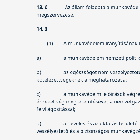
13. §
Az állam feladata a munkavédele
megszervezése.
14. §
(1)
A munkavédelem irányításának k
a)
a munkavédelem nemzeti politiká
b)
az egészséget nem veszélyeztet
kötelezettségeknek a meghatározása;
c)
a munkavédelmi előírások végreha
érdekeltség megteremtésével, a nemzetgazd
felvilágosítással;
d)
a nevelés és az oktatás területé
veszélyeztető és a biztonságos munkavégz