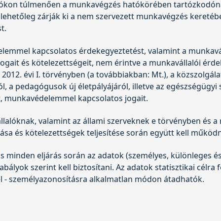
ókon túlmenően a munkavégzés hatókörében tartózkodónak 
 lehetőleg zárják ki a nem szervezett munkavégzés keretéb
t.
delemmel kapcsolatos érdekegyeztetést, valamint a munkav
ait és kötelezettségeit, nem érintve a munkavállalói érde
ó
2012. évi I. törvény
ben (a továbbiakban: Mt.), a közszolgálat
l, a pedagógusok új életpályájáról, illetve az egészségügyi
tt, munkavédelemmel kapcsolatos jogait.
lalóknak, valamint az állami szerveknek e törvényben és
a és kötelezettségek teljesítése során együtt kell működn
minden eljárás során az adatok (személyes, különleges és
bályok szerint kell biztosítani. Az adatok statisztikai célra 
ellel - személyazonosításra alkalmatlan módon átadhatók.