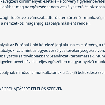
végzési körülmények esetére - e törvény figyelembevételév
 állapíthat meg az egészséget nem veszélyeztető és bizto
szági - ideértve a vámszabadterületen történő - munkavégz
 a nemzetközi magánjog szabálya másként rendeli.
ait az Európai Unió kötelező jogi aktusa és e törvény, a ré
zabályok, valamint az egyes veszélyes tevékenységekre von
szabályzatok (a továbbiakban: Szabályzat) tartalmazzák. M
 figyelembevételével a teljes egészében magyar nyelvű mun
lynak minősül a munkáltatónak a 2. § (3) bekezdése szerin
VÉGREHAJTÁSÉRT FELELŐS SZERVEK