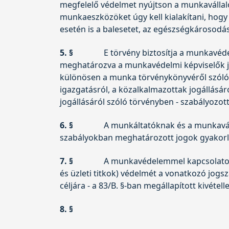
megfelelő védelmet nyújtson a munkavállal
munkaeszközöket úgy kell kialakítani, hogy
esetén is a balesetet, az egészségkárosodás
5. §
E törvény biztosítja a munkavé
meghatározva a munkavédelmi képviselők jog
különösen a munka törvénykönyvéről szól
igazgatásról, a közalkalmazottak jogállásáró
jogállásáról szóló törvényben - szabályozo
6. §
A munkáltatóknak és a munkavál
szabályokban meghatározott jogok gyakorlás
7. §
A munkavédelemmel kapcsolatos 
és üzleti titkok) védelmét a vonatkozó jogsza
céljára - a 83/B. §-ban megállapított kivét
8. §