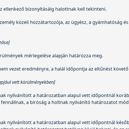
z ellenkező bizonyításáig halottnak kell tekinteni.
 személy közeli hozzátartozója, az ügyész, a gyámhatóság és 
zása]
körülmények mérlegelése alapján határozza meg.
m vezet eredményre, a halál időpontja az eltűnést követő
lapjául vett körülményekben]
ak nyilvánított a határozatban alapul vett időpontnál koráb
nt fennállnak, a bíróság a holtnak nyilvánító határozatot m
k nyilvánított a határozatban alapul vett időpontnál később 