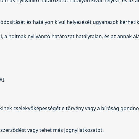
 holtnak nyilvánító határozatot hatályon kívül helyezi, és a
ódosítását és hatályon kívül helyezését ugyanazok kérhetik,
ül, a holtnak nyilvánító határozat hatálytalan, és az annak 
AI
inek cselekvőképességét e törvény vagy a bíróság gondnoks
szerződést vagy tehet más jognyilatkozatot.