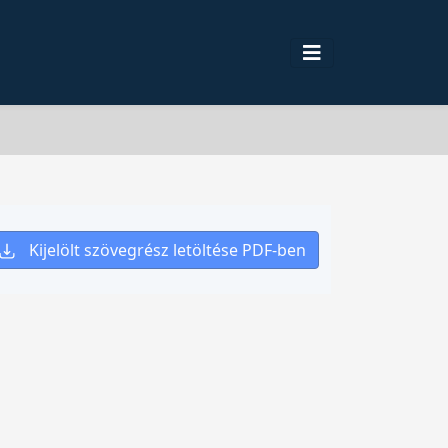
Kijelölt szövegrész letöltése PDF-ben