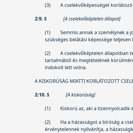
(3)
A cselekvőképességet korlátozó
2:9. §
[A cselekvőképtelen állapot]
(1)
Semmis annak a személynek a jog
szükséges belátási képessége teljesen 
(2)
A cselekvőképtelen állapotban te
tartalmából és megtételének körülménye
indokolt lett volna.
A KISKORÚSÁG MIATTI KORLÁTOZOTT CSE
2:10. §
[A kiskorúság]
(1)
Kiskorú az, aki a tizennyolcadik
(2)
Ha a házasságot a bíróság a cs
érvénytelennek nyilvánítja, a házassá