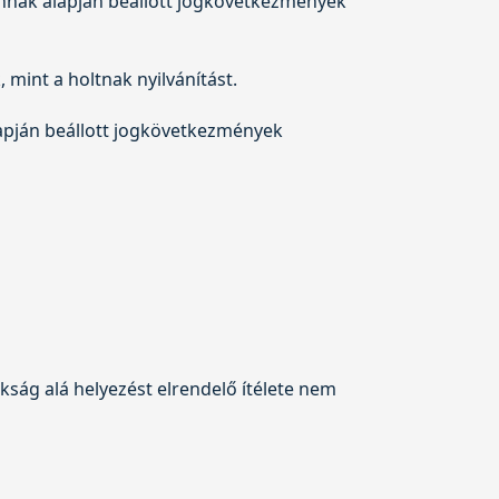
z annak alapján beállott jogkövetkezmények
 mint a holtnak nyilvánítást.
alapján beállott jogkövetkezmények
ág alá helyezést elrendelő ítélete nem