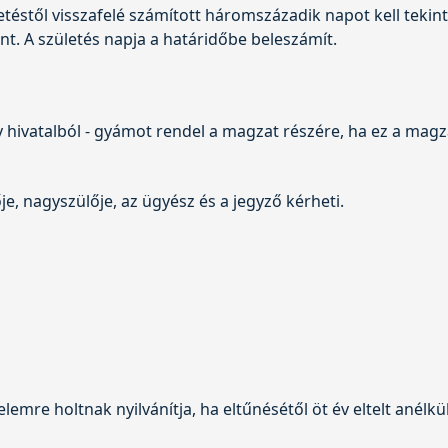
éstől visszafelé számított háromszázadik napot kell tekint
t. A születés napja a határidőbe beleszámít.
 hivatalból - gyámot rendel a magzat részére, ha ez a ma
, nagyszülője, az ügyész és a jegyző kérheti.
lemre holtnak nyilvánítja, ha eltűnésétől öt év eltelt anélk