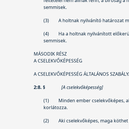
feltételei nem állnak fenn, a bíróság a
semmisek.
(3)
A holtnak nyilvánító határozat m
(4)
Ha a holtnak nyilvánított előker
semmisek.
MÁSODIK RÉSZ
A CSELEKVŐKÉPESSÉG
A CSELEKVŐKÉPESSÉG ÁLTALÁNOS SZABÁLY
2:8. §
[A cselekvőképesség]
(1)
Minden ember cselekvőképes, ak
korlátozza.
(2)
Aki cselekvőképes, maga köthet 