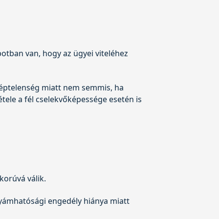
potban van, hogy az ügyei viteléhez
vőképtelenség miatt nem semmis, ha
tele a fél cselekvőképessége esetén is
korúvá válik.
gyámhatósági engedély hiánya miatt