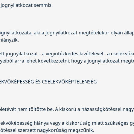
 jognyilatkozat semmis.
nyilatkozata, aki a jognyilatkozat megtételekor olyan álla
hiányzik.
tt jognyilatkozat - a végintézkedés kivételével - a cselek
iből arra lehet következtetni, hogy a jognyilatkozat megté
LEKVŐKÉPESSÉG ÉS CSELEKVŐKÉPTELENSÉG
 életévét nem töltötte be. A kiskorú a házasságkötéssel nagy
elekvőképesség hiánya vagy a kiskorúság miatt szükséges 
gkötéssel szerzett nagykorúság megszűnik.