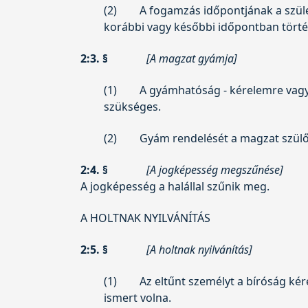
(2)
A fogamzás időpontjának a szület
korábbi vagy későbbi időpontban történ
2:3. §
[A magzat gyámja]
(1)
A gyámhatóság - kérelemre vagy
szükséges.
(2)
Gyám rendelését a magzat szülője
2:4. §
[A jogképesség megszűnése]
A jogképesség a halállal szűnik meg.
A HOLTNAK NYILVÁNÍTÁS
2:5. §
[A holtnak nyilvánítás]
(1)
Az eltűnt személyt a bíróság kére
ismert volna.