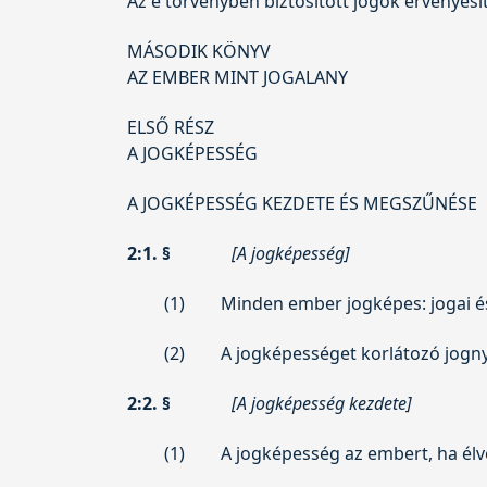
Az e törvényben biztosított jogok érvényesít
MÁSODIK KÖNYV
AZ EMBER MINT JOGALANY
ELSŐ RÉSZ
A JOGKÉPESSÉG
A JOGKÉPESSÉG KEZDETE ÉS MEGSZŰNÉSE
2:1. §
[A jogképesség]
(1)
Minden ember jogképes: jogai és
(2)
A jogképességet korlátozó jogn
2:2. §
[A jogképesség kezdete]
(1)
A jogképesség az embert, ha élve