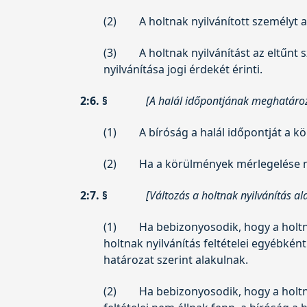
(2)
A holtnak nyilvánított személyt a
(3)
A holtnak nyilvánítást az eltűnt
nyilvánítása jogi érdekét érinti.
2:6. §
[A halál időpontjának meghatáro
(1)
A bíróság a halál időpontját a 
(2)
Ha a körülmények mérlegelése ne
2:7. §
[Változás a holtnak nyilvánítás a
(1)
Ha bebizonyosodik, hogy a holtn
holtnak nyilvánítás feltételei egyébké
határozat szerint alakulnak.
(2)
Ha bebizonyosodik, hogy a holtna