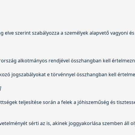
 elve szerint szabályozza a személyek alapvető vagyoni és 
rország alkotmányos rendjével összhangban kell értelmezni
tkozó jogszabályokat e törvénnyel összhangban kell értelme
]
ettségek teljesítése során a felek a jóhiszeműség és tiszt
vetelményét sérti az is, akinek joggyakorlása szemben áll 