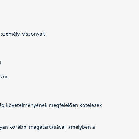
személyi viszonyait.
.
zni.
esség követelményének megfelelően kötelesek
olyan korábbi magatartásával, amelyben a