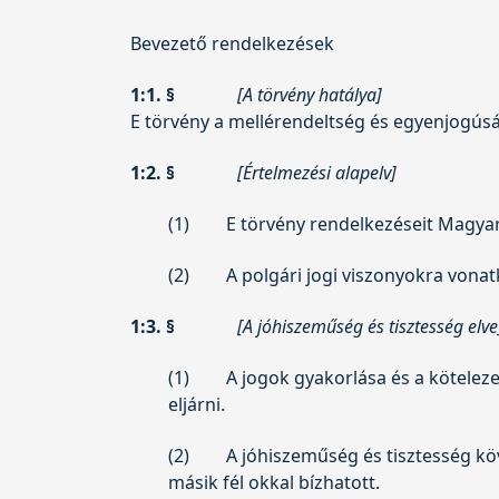
Bevezető rendelkezések
1:1. §
[A törvény hatálya]
E törvény a mellérendeltség és egyenjogúság
1:2. §
[Értelmezési alapelv]
(1)
E törvény rendelkezéseit Magya
(2)
A polgári jogi viszonyokra vona
1:3. §
[A jóhiszeműség és tisztesség elve
(1)
A jogok gyakorlása és a kötelez
eljárni.
(2)
A jóhiszeműség és tisztesség kö
másik fél okkal bízhatott.