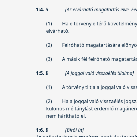
1:4. §
[Az elvárható magatartás elve. Fe
(1)
Ha e törvény eltérő követelményt
elvárható.
(2)
Felróható magatartására előnyö
(3)
A másik fél felróható magatartás
1:5. §
[A joggal való visszaélés tilalma]
(1)
A törvény tiltja a joggal való viss
(2)
Ha a joggal való visszaélés jog
különös méltánylást érdemlő magánérdek
nem hárítható el.
1:6. §
[Bírói út]