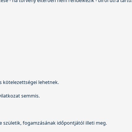
ése - ha törvény eltérően nem rendelkezik - bírói útra tarto
 kötelezettségei lehetnek.
yilatkozat semmis.
 születik, fogamzásának időpontjától illeti meg.