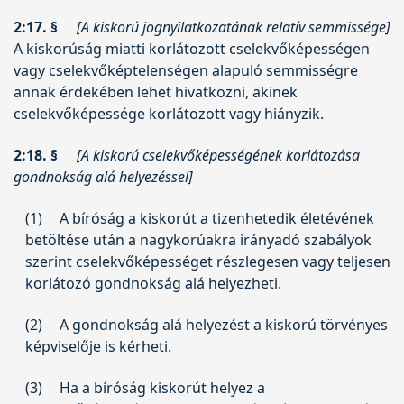
2:17. §
[A kiskorú jognyilatkozatának relatív semmissége]
A kiskorúság miatti korlátozott cselekvőképességen
vagy cselekvőképtelenségen alapuló semmisségre
annak érdekében lehet hivatkozni, akinek
cselekvőképessége korlátozott vagy hiányzik.
2:18. §
[A kiskorú cselekvőképességének korlátozása
gondnokság alá helyezéssel]
(1)
A bíróság a kiskorút a tizenhetedik életévének
betöltése után a nagykorúakra irányadó szabályok
szerint cselekvőképességet részlegesen vagy teljesen
korlátozó gondnokság alá helyezheti.
(2)
A gondnokság alá helyezést a kiskorú törvényes
képviselője is kérheti.
(3)
Ha a bíróság kiskorút helyez a