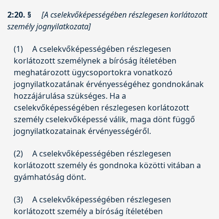
2:20. §
[A cselekvőképességében részlegesen korlátozott
személy jognyilatkozata]
(1)
A cselekvőképességében részlegesen
korlátozott személynek a bíróság ítéletében
meghatározott ügycsoportokra vonatkozó
jognyilatkozatának érvényességéhez gondnokának
hozzájárulása szükséges. Ha a
cselekvőképességében részlegesen korlátozott
személy cselekvőképessé válik, maga dönt függő
jognyilatkozatainak érvényességéről.
(2)
A cselekvőképességében részlegesen
korlátozott személy és gondnoka közötti vitában a
gyámhatóság dönt.
(3)
A cselekvőképességében részlegesen
korlátozott személy a bíróság ítéletében