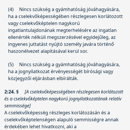
(4)
Nincs szükség a gyámhatóság jóváhagyására,
ha a cselekvőképességében részlegesen korlátozott
vagy cselekvőképtelen nagykorú
ingatlantulajdonának megterhelésére az ingatlan
ellenérték nélküli megszerzésével egyidejűleg, az
ingyenes juttatást nyújtó személy javára történő
haszonélvezet alapításával kerül sor.
(5)
Nincs szükség a gyámhatóság jóváhagyására,
ha a jognyilatkozat érvényességét bírósági vagy
közjegyzői eljárásban elbírálták.
2:24. §
[A cselekvőképességében részlegesen korlátozott
és a cselekvőképtelen nagykorú jognyilatkozatának relatív
semmissége]
A cselekvőképesség részleges korlátozásán és a
cselekvőképtelenségen alapuló semmisségre annak
érdekében lehet hivatkozni, aki a