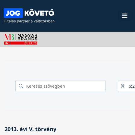
2013. évi V. törvény