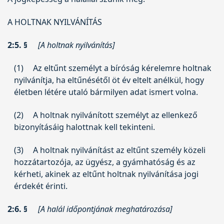
A HOLTNAK NYILVÁNÍTÁS
2:5. §
[A holtnak nyilvánítás]
(1)
Az eltűnt személyt a bíróság kérelemre holtnak
nyilvánítja, ha eltűnésétől öt év eltelt anélkül, hogy
életben létére utaló bármilyen adat ismert volna.
(2)
A holtnak nyilvánított személyt az ellenkező
bizonyításáig halottnak kell tekinteni.
(3)
A holtnak nyilvánítást az eltűnt személy közeli
hozzátartozója, az ügyész, a gyámhatóság és az
kérheti, akinek az eltűnt holtnak nyilvánítása jogi
érdekét érinti.
2:6. §
[A halál időpontjának meghatározása]