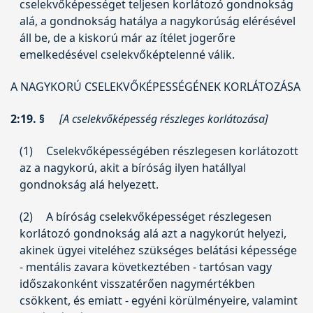
cselekvőképességet teljesen korlátozó gondnokság
alá, a gondnokság hatálya a nagykorúság elérésével
áll be, de a kiskorú már az ítélet jogerőre
emelkedésével cselekvőképtelenné válik.
A NAGYKORÚ CSELEKVŐKÉPESSÉGÉNEK KORLÁTOZÁSA
2:19. §
[A cselekvőképesség részleges korlátozása]
(1)
Cselekvőképességében részlegesen korlátozott
az a nagykorú, akit a bíróság ilyen hatállyal
gondnokság alá helyezett.
(2)
A bíróság cselekvőképességet részlegesen
korlátozó gondnokság alá azt a nagykorút helyezi,
akinek ügyei viteléhez szükséges belátási képessége
- mentális zavara következtében - tartósan vagy
időszakonként visszatérően nagymértékben
csökkent, és emiatt - egyéni körülményeire, valamint