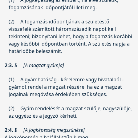
fogamzásának időpontjától illeti meg.
(2)
A fogamzás időpontjának a születéstől
visszafelé számított háromszázadik napot kell
tekinteni; bizonyítani lehet, hogy a fogamzás korábbi
vagy későbbi időpontban történt. A születés napja a
határidőbe beleszámít.
2:3. §
[A magzat gyámja]
(1)
A gyámhatóság - kérelemre vagy hivatalból -
gyámot rendel a magzat részére, ha ez a magzat
jogainak megóvása érdekében szükséges.
(2)
Gyám rendelését a magzat szülője, nagyszülője,
az ügyész és a jegyző kérheti.
2:4. §
[A jogképesség megszűnése]
A jogképesség a halállal szűnik meg.