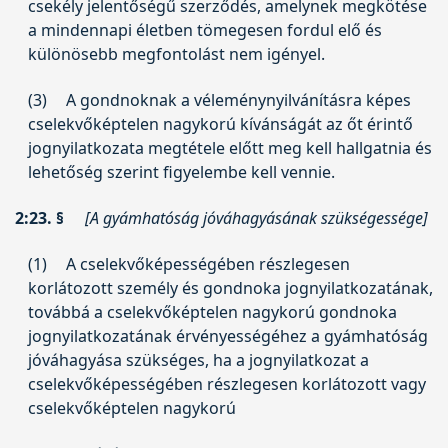
csekély jelentőségű szerződés, amelynek megkötése
a mindennapi életben tömegesen fordul elő és
különösebb megfontolást nem igényel.
(3)
A gondnoknak a véleménynyilvánításra képes
cselekvőképtelen nagykorú kívánságát az őt érintő
jognyilatkozata megtétele előtt meg kell hallgatnia és
lehetőség szerint figyelembe kell vennie.
2:23. §
[A gyámhatóság jóváhagyásának szükségessége]
(1)
A cselekvőképességében részlegesen
korlátozott személy és gondnoka jognyilatkozatának,
továbbá a cselekvőképtelen nagykorú gondnoka
jognyilatkozatának érvényességéhez a gyámhatóság
jóváhagyása szükséges, ha a jognyilatkozat a
cselekvőképességében részlegesen korlátozott vagy
cselekvőképtelen nagykorú