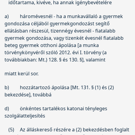
időtartama, kivéve, ha annak igénybevételére
a)
háromévesnél - ha a munkavállaló a gyermek
gondozása céljából gyermekgondozást segítő
ellátásban részesül, tizennégy évesnél - fiatalabb
gyermek gondozása, vagy tizenkét évesnél fiatalabb
beteg gyermek otthoni ápolása [a munka
törvénykönyvéről szóló
2012. évi I. törvény
(a
továbbiakban: Mt.) 128. § és 130. §], valamint
miatt kerül sor.
b)
hozzátartozó ápolása [Mt. 131. § (1) és (2)
bekezdése], továbbá
d)
önkéntes tartalékos katonai tényleges
szolgálatteljesítés
(5)
Az álláskereső részére a (2) bekezdésben foglalt