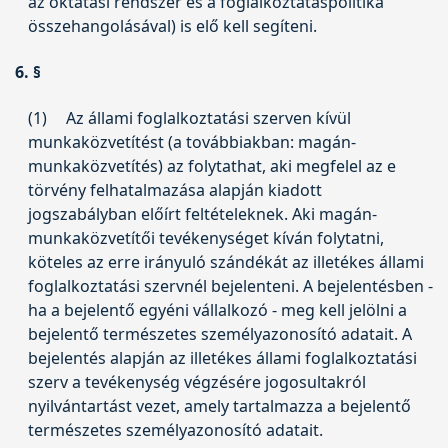
az oktatási rendszer és a foglalkoztatáspolitika
összehangolásával) is elő kell segíteni.
6. §
(1)
Az állami foglalkoztatási szerven kívül
munkaközvetítést (a továbbiakban: magán-
munkaközvetítés) az folytathat, aki megfelel az e
törvény felhatalmazása alapján kiadott
jogszabályban előírt feltételeknek. Aki magán-
munkaközvetítői tevékenységet kíván folytatni,
köteles az erre irányuló szándékát az illetékes állami
foglalkoztatási szervnél bejelenteni. A bejelentésben -
ha a bejelentő egyéni vállalkozó - meg kell jelölni a
bejelentő természetes személyazonosító adatait. A
bejelentés alapján az illetékes állami foglalkoztatási
szerv a tevékenység végzésére jogosultakról
nyilvántartást vezet, amely tartalmazza a bejelentő
természetes személyazonosító adatait.