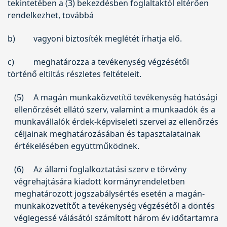
tekintetében a (3) bekezdésben foglaltaktól eltérően
rendelkezhet, továbbá
b)
vagyoni biztosíték meglétét írhatja elő.
c)
meghatározza a tevékenység végzésétől
történő eltiltás részletes feltételeit.
(5)
A magán munkaközvetítő tevékenység hatósági
ellenőrzését ellátó szerv, valamint a munkaadók és a
munkavállalók érdek-képviseleti szervei az ellenőrzés
céljainak meghatározásában és tapasztalatainak
értékelésében együttműködnek.
(6)
Az állami foglalkoztatási szerv e törvény
végrehajtására kiadott kormányrendeletben
meghatározott jogszabálysértés esetén a magán-
munkaközvetítőt a tevékenység végzésétől a döntés
véglegessé válásától számított három év időtartamra