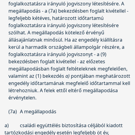
foglalkoztatásra irányuló jogviszony létesítésére. A
megállapodás - a (7a) bekezdésben foglalt kivétellel -
legfeljebb kétéves, határozott időtartamú
foglalkoztatásra irányuló jogviszony létesítésére
szólhat. A megállapodás kötelező érvényű
állásajánlatnak minősül. Ha az engedély kiállításra
kerül a harmadik országbeli állampolgár részére, a
foglalkoztatásra irányuló jogviszonyt - a (9)
bekezdésben foglalt kivétellel - az előzetes
megállapodásban foglalt feltételeknek megfelelően,
valamint az (1) bekezdés
a)
pontjában meghatározott
engedély időtartamának megfelelő időtartammal kell
létrehozniuk. A felek ettől eltérő megállapodása
érvénytelen.
(7a)
A megállapodás
a)
családi együttélés biztosítása céljából kiadott
tartózkodási engedély esetén legfeljebb öt év,