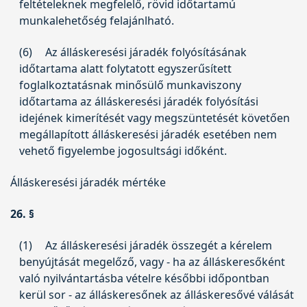
feltételeknek megfelelő, rövid időtartamú
munkalehetőség felajánlható.
(6)
Az álláskeresési járadék folyósításának
időtartama alatt folytatott egyszerűsített
foglalkoztatásnak minősülő munkaviszony
időtartama az álláskeresési járadék folyósítási
idejének kimerítését vagy megszüntetését követően
megállapított álláskeresési járadék esetében nem
vehető figyelembe jogosultsági időként.
Álláskeresési járadék mértéke
26. §
(1)
Az álláskeresési járadék összegét a kérelem
benyújtását megelőző, vagy - ha az álláskeresőként
való nyilvántartásba vételre későbbi időpontban
kerül sor - az álláskeresőnek az álláskeresővé válását