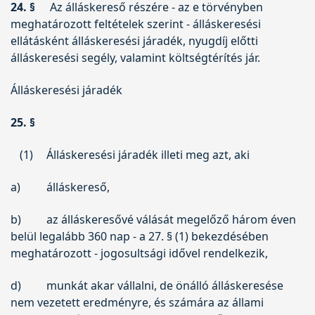
24. §
Az álláskereső részére - az e törvényben
meghatározott feltételek szerint - álláskeresési
ellátásként álláskeresési járadék, nyugdíj előtti
álláskeresési segély, valamint költségtérítés jár.
Álláskeresési járadék
25. §
(1)
Álláskeresési járadék illeti meg azt, aki
a)
álláskereső,
b)
az álláskeresővé válását megelőző három éven
belül legalább 360 nap - a 27. § (1) bekezdésében
meghatározott - jogosultsági idővel rendelkezik,
d)
munkát akar vállalni, de önálló álláskeresése
nem vezetett eredményre, és számára az állami