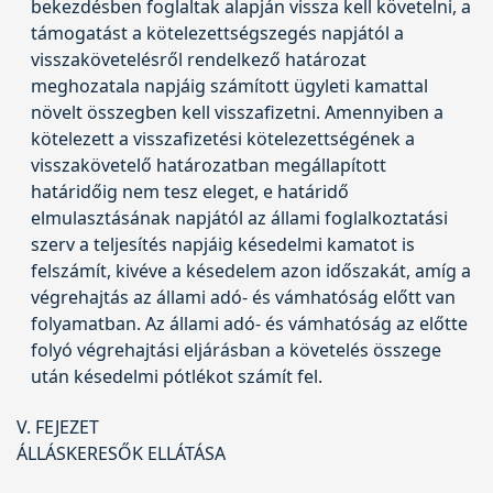
bekezdésben foglaltak alapján vissza kell követelni, a
támogatást a kötelezettségszegés napjától a
visszakövetelésről rendelkező határozat
meghozatala napjáig számított ügyleti kamattal
növelt összegben kell visszafizetni. Amennyiben a
kötelezett a visszafizetési kötelezettségének a
visszakövetelő határozatban megállapított
határidőig nem tesz eleget, e határidő
elmulasztásának napjától az állami foglalkoztatási
szerv a teljesítés napjáig késedelmi kamatot is
felszámít, kivéve a késedelem azon időszakát, amíg a
végrehajtás az állami adó- és vámhatóság előtt van
folyamatban. Az állami adó- és vámhatóság az előtte
folyó végrehajtási eljárásban a követelés összege
után késedelmi pótlékot számít fel.
V. FEJEZET
ÁLLÁSKERESŐK ELLÁTÁSA