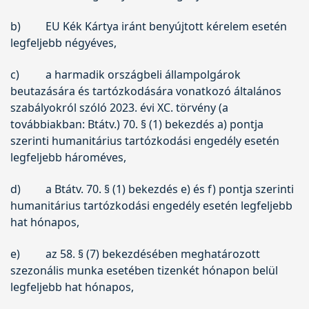
b)
EU Kék Kártya iránt benyújtott kérelem esetén
legfeljebb négyéves,
c)
a harmadik országbeli állampolgárok
beutazására és tartózkodására vonatkozó általános
szabályokról szóló
2023. évi XC. törvény
(a
továbbiakban: Btátv.) 70. § (1) bekezdés a) pontja
szerinti humanitárius tartózkodási engedély esetén
legfeljebb hároméves,
d)
a Btátv. 70. § (1) bekezdés e) és f) pontja szerinti
humanitárius tartózkodási engedély esetén legfeljebb
hat hónapos,
e)
az 58. § (7) bekezdésében meghatározott
szezonális munka esetében tizenkét hónapon belül
legfeljebb hat hónapos,