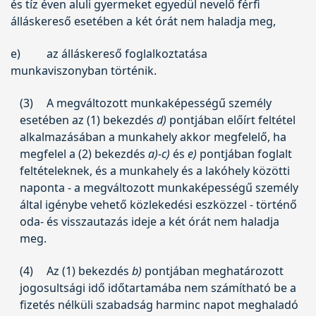
és tíz éven aluli gyermeket egyedül nevelő férfi
álláskereső esetében a két órát nem haladja meg,
e)
az álláskereső foglalkoztatása
munkaviszonyban történik.
(3)
A megváltozott munkaképességű személy
esetében az (1) bekezdés
d)
pontjában előírt feltétel
alkalmazásában a munkahely akkor megfelelő, ha
megfelel a (2) bekezdés
a)-c)
és
e)
pontjában foglalt
feltételeknek, és a munkahely és a lakóhely közötti
naponta - a megváltozott munkaképességű személy
által igénybe vehető közlekedési eszközzel - történő
oda- és visszautazás ideje a két órát nem haladja
meg.
(4)
Az (1) bekezdés
b)
pontjában meghatározott
jogosultsági idő időtartamába nem számítható be a
fizetés nélküli szabadság harminc napot meghaladó