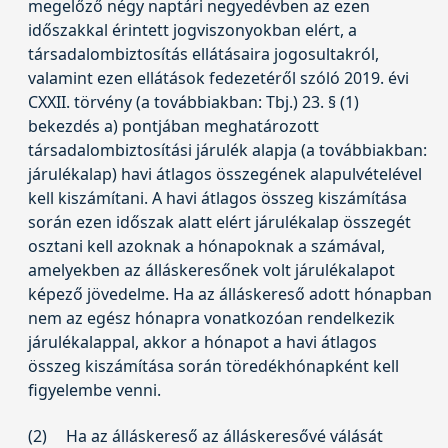
megelőző négy naptári negyedévben az ezen
időszakkal érintett jogviszonyokban elért, a
társadalombiztosítás ellátásaira jogosultakról,
valamint ezen ellátások fedezetéről szóló
2019. évi
CXXII. törvény
(a továbbiakban: Tbj.) 23. § (1)
bekezdés a) pontjában meghatározott
társadalombiztosítási járulék alapja (a továbbiakban:
járulékalap) havi átlagos összegének alapulvételével
kell kiszámítani. A havi átlagos összeg kiszámítása
során ezen időszak alatt elért járulékalap összegét
osztani kell azoknak a hónapoknak a számával,
amelyekben az álláskeresőnek volt járulékalapot
képező jövedelme. Ha az álláskereső adott hónapban
nem az egész hónapra vonatkozóan rendelkezik
járulékalappal, akkor a hónapot a havi átlagos
összeg kiszámítása során töredékhónapként kell
figyelembe venni.
(2)
Ha az álláskereső az álláskeresővé válását