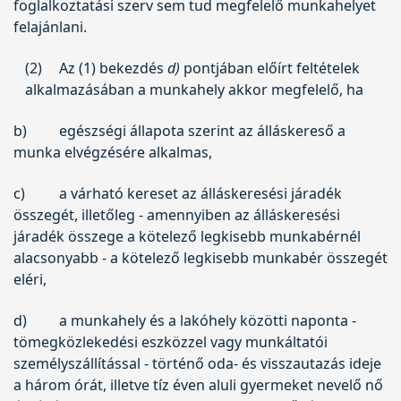
foglalkoztatási szerv sem tud megfelelő munkahelyet
felajánlani.
(2)
Az (1) bekezdés
d)
pontjában előírt feltételek
alkalmazásában a munkahely akkor megfelelő, ha
b)
egészségi állapota szerint az álláskereső a
munka elvégzésére alkalmas,
c)
a várható kereset az álláskeresési járadék
összegét, illetőleg - amennyiben az álláskeresési
járadék összege a kötelező legkisebb munkabérnél
alacsonyabb - a kötelező legkisebb munkabér összegét
eléri,
d)
a munkahely és a lakóhely közötti naponta -
tömegközlekedési eszközzel vagy munkáltatói
személyszállítással - történő oda- és visszautazás ideje
a három órát, illetve tíz éven aluli gyermeket nevelő nő