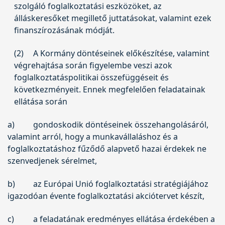
szolgáló foglalkoztatási eszközöket, az
álláskeresőket megillető juttatásokat, valamint ezek
finanszírozásának módját.
(2)
A Kormány döntéseinek előkészítése, valamint
végrehajtása során figyelembe veszi azok
foglalkoztatáspolitikai összefüggéseit és
következményeit. Ennek megfelelően feladatainak
ellátása során
a)
gondoskodik döntéseinek összehangolásáról,
valamint arról, hogy a munkavállaláshoz és a
foglalkoztatáshoz fűződő alapvető hazai érdekek ne
szenvedjenek sérelmet,
b)
az Európai Unió foglalkoztatási stratégiájához
igazodóan évente foglalkoztatási akciótervet készít,
c)
a feladatának eredményes ellátása érdekében a