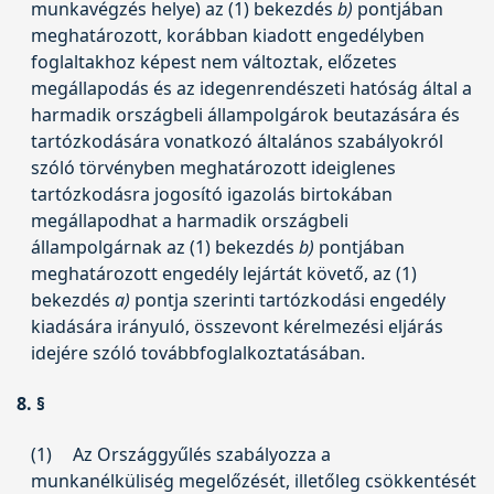
munkavégzés helye) az (1) bekezdés
b)
pontjában
meghatározott, korábban kiadott engedélyben
foglaltakhoz képest nem változtak, előzetes
megállapodás és az idegenrendészeti hatóság által a
harmadik országbeli állampolgárok beutazására és
tartózkodására vonatkozó általános szabályokról
szóló törvényben meghatározott ideiglenes
tartózkodásra jogosító igazolás birtokában
megállapodhat a harmadik országbeli
állampolgárnak az (1) bekezdés
b)
pontjában
meghatározott engedély lejártát követő, az (1)
bekezdés
a)
pontja szerinti tartózkodási engedély
kiadására irányuló, összevont kérelmezési eljárás
idejére szóló továbbfoglalkoztatásában.
8. §
(1)
Az Országgyűlés szabályozza a
munkanélküliség megelőzését, illetőleg csökkentését