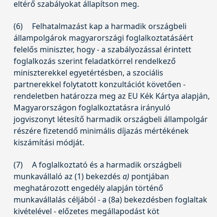
eltérő szabályokat állapítson meg.
(6)
Felhatalmazást kap a harmadik országbeli
állampolgárok magyarországi foglalkoztatásáért
felelős miniszter, hogy - a szabályozással érintett
foglalkozás szerint feladatkörrel rendelkező
miniszterekkel egyetértésben, a szociális
partnerekkel folytatott konzultációt követően -
rendeletben határozza meg az EU Kék Kártya alapján,
Magyarországon foglalkoztatásra irányuló
jogviszonyt létesítő harmadik országbeli állampolgár
részére fizetendő minimális díjazás mértékének
kiszámítási módját.
(7)
A foglalkoztató és a harmadik országbeli
munkavállaló az (1) bekezdés
a)
pontjában
meghatározott engedély alapján történő
munkavállalás céljából - a (8a) bekezdésben foglaltak
kivételével - előzetes megállapodást köt