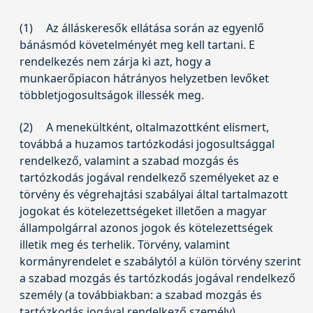
(1)
Az álláskeresők ellátása során az egyenlő
bánásmód követelményét meg kell tartani. E
rendelkezés nem zárja ki azt, hogy a
munkaerőpiacon hátrányos helyzetben levőket
többletjogosultságok illessék meg.
(2)
A menekültként, oltalmazottként elismert,
továbbá a huzamos tartózkodási jogosultsággal
rendelkező, valamint a szabad mozgás és
tartózkodás jogával rendelkező személyeket az e
törvény és végrehajtási szabályai által tartalmazott
jogokat és kötelezettségeket illetően a magyar
állampolgárral azonos jogok és kötelezettségek
illetik meg és terhelik. Törvény, valamint
kormányrendelet e szabálytól a külön törvény szerint
a szabad mozgás és tartózkodás jogával rendelkező
személy (a továbbiakban: a szabad mozgás és
tartózkodás jogával rendelkező személy)