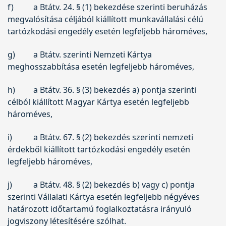
f)
a Btátv. 24. § (1) bekezdése szerinti beruházás
megvalósítása céljából kiállított munkavállalási célú
tartózkodási engedély esetén legfeljebb hároméves,
g)
a Btátv. szerinti Nemzeti Kártya
meghosszabbítása esetén legfeljebb hároméves,
h)
a Btátv. 36. § (3) bekezdés a) pontja szerinti
célból kiállított Magyar Kártya esetén legfeljebb
hároméves,
i)
a Btátv. 67. § (2) bekezdés szerinti nemzeti
érdekből kiállított tartózkodási engedély esetén
legfeljebb hároméves,
j)
a Btátv. 48. § (2) bekezdés b) vagy c) pontja
szerinti Vállalati Kártya esetén legfeljebb négyéves
határozott időtartamú foglalkoztatásra irányuló
jogviszony létesítésére szólhat.