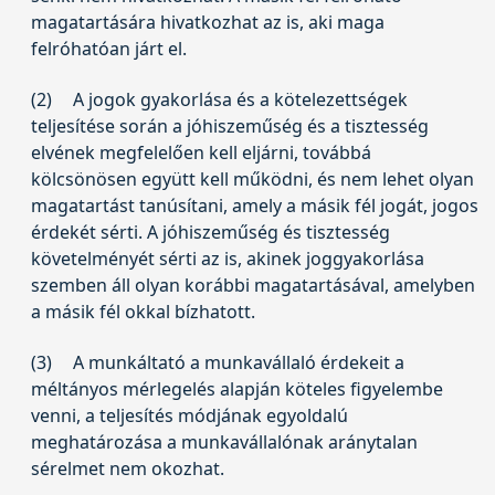
magatartására hivatkozhat az is, aki maga
felróhatóan járt el.
(2)
A jogok gyakorlása és a kötelezettségek
teljesítése során a jóhiszeműség és a tisztesség
elvének megfelelően kell eljárni, továbbá
kölcsönösen együtt kell működni, és nem lehet olyan
magatartást tanúsítani, amely a másik fél jogát, jogos
érdekét sérti. A jóhiszeműség és tisztesség
követelményét sérti az is, akinek joggyakorlása
szemben áll olyan korábbi magatartásával, amelyben
a másik fél okkal bízhatott.
(3)
A munkáltató a munkavállaló érdekeit a
méltányos mérlegelés alapján köteles figyelembe
venni, a teljesítés módjának egyoldalú
meghatározása a munkavállalónak aránytalan
sérelmet nem okozhat.