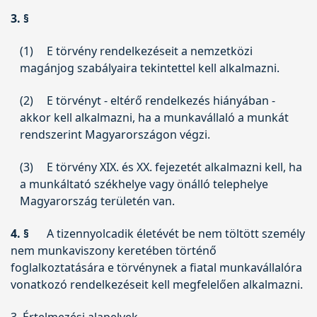
3. §
(1)
E törvény rendelkezéseit a nemzetközi
magánjog szabályaira tekintettel kell alkalmazni.
(2)
E törvényt - eltérő rendelkezés hiányában -
akkor kell alkalmazni, ha a munkavállaló a munkát
rendszerint Magyarországon végzi.
(3)
E törvény XIX. és XX. fejezetét alkalmazni kell, ha
a munkáltató székhelye vagy önálló telephelye
Magyarország területén van.
4. §
A tizennyolcadik életévét be nem töltött személy
nem munkaviszony keretében történő
foglalkoztatására e törvénynek a fiatal munkavállalóra
vonatkozó rendelkezéseit kell megfelelően alkalmazni.
3. Értelmezési alapelvek