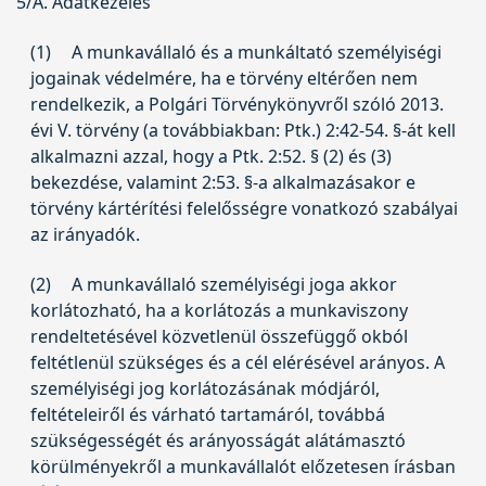
5/A. Adatkezelés
(1)
A munkavállaló és a munkáltató személyiségi
jogainak védelmére, ha e törvény eltérően nem
rendelkezik, a Polgári Törvénykönyvről szóló
2013.
évi V. törvény
(a továbbiakban: Ptk.) 2:42-54. §-át kell
alkalmazni azzal, hogy a Ptk. 2:52. § (2) és (3)
bekezdése, valamint 2:53. §-a alkalmazásakor e
törvény kártérítési felelősségre vonatkozó szabályai
az irányadók.
(2)
A munkavállaló személyiségi joga akkor
korlátozható, ha a korlátozás a munkaviszony
rendeltetésével közvetlenül összefüggő okból
feltétlenül szükséges és a cél elérésével arányos. A
személyiségi jog korlátozásának módjáról,
feltételeiről és várható tartamáról, továbbá
szükségességét és arányosságát alátámasztó
körülményekről a munkavállalót előzetesen írásban