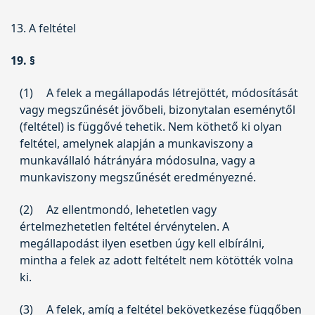
13. A feltétel
19. §
(1)
A felek a megállapodás létrejöttét, módosítását
vagy megszűnését jövőbeli, bizonytalan eseménytől
(feltétel) is függővé tehetik. Nem köthető ki olyan
feltétel, amelynek alapján a munkaviszony a
munkavállaló hátrányára módosulna, vagy a
munkaviszony megszűnését eredményezné.
(2)
Az ellentmondó, lehetetlen vagy
értelmezhetetlen feltétel érvénytelen. A
megállapodást ilyen esetben úgy kell elbírálni,
mintha a felek az adott feltételt nem kötötték volna
ki.
(3)
A felek, amíg a feltétel bekövetkezése függőben