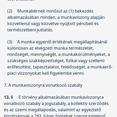
(2)
Munkabérnek minősül az (1) bekezdés
alkalmazásában minden, a munkaviszony alapján
közvetlenül vagy közvetve nyújtott pénzbeli és
természetbeni juttatás.
(3)
A munka egyenlő értékének megállapításánál
különösen az elvégzett munka természetét,
minőségét, mennyiségét, a munkakörülményeket, a
szükséges szakképzettséget, fizikai vagy szellemi
erőfeszítést, tapasztalatot, felelősséget, a munkaerő-
piaci viszonyokat kell figyelembe venni.
7. A munkaviszonyra vonatkozó szabály
13. §
E törvény alkalmazásában munkaviszonyra
vonatkozó szabály a jogszabály, a kollektív szerződés
és az üzemi megállapodás, valamint az egyeztető
bizottságnak a 293. §-ban foglaltak szerint kötelező