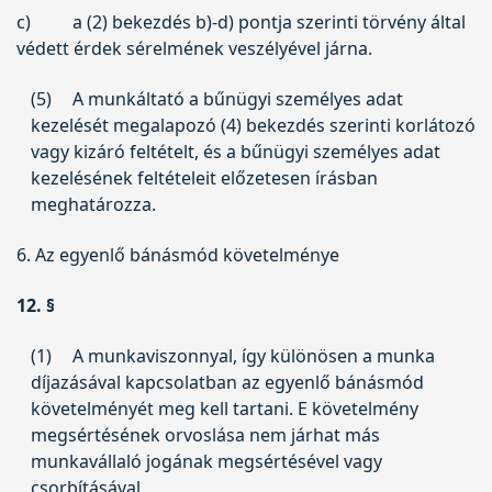
c)
a (2) bekezdés b)-d) pontja szerinti törvény által
védett érdek sérelmének veszélyével járna.
(5)
A munkáltató a bűnügyi személyes adat
kezelését megalapozó (4) bekezdés szerinti korlátozó
vagy kizáró feltételt, és a bűnügyi személyes adat
kezelésének feltételeit előzetesen írásban
meghatározza.
6. Az egyenlő bánásmód követelménye
12. §
(1)
A munkaviszonnyal, így különösen a munka
díjazásával kapcsolatban az egyenlő bánásmód
követelményét meg kell tartani. E követelmény
megsértésének orvoslása nem járhat más
munkavállaló jogának megsértésével vagy
csorbításával.