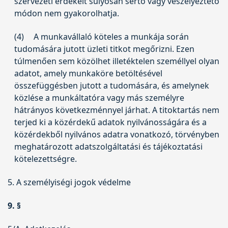
szervezeti érdekeit súlyosan sértő vagy veszélyeztető
módon nem gyakorolhatja.
(4)
A munkavállaló köteles a munkája során
tudomására jutott üzleti titkot megőrizni. Ezen
túlmenően sem közölhet illetéktelen személlyel olyan
adatot, amely munkaköre betöltésével
összefüggésben jutott a tudomására, és amelynek
közlése a munkáltatóra vagy más személyre
hátrányos következménnyel járhat. A titoktartás nem
terjed ki a közérdekű adatok nyilvánosságára és a
közérdekből nyilvános adatra vonatkozó, törvényben
meghatározott adatszolgáltatási és tájékoztatási
kötelezettségre.
5. A személyiségi jogok védelme
9. §