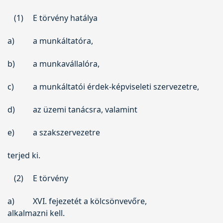
(1)
E törvény hatálya
a)
a munkáltatóra,
b)
a munkavállalóra,
c)
a munkáltatói érdek-képviseleti szervezetre,
d)
az üzemi tanácsra, valamint
e)
a szakszervezetre
terjed ki.
(2)
E törvény
a)
XVI. fejezetét a kölcsönvevőre,
alkalmazni kell.