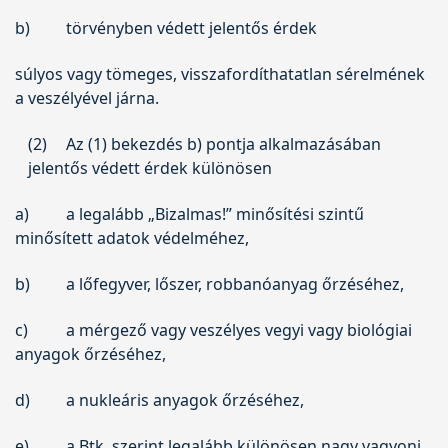
b)
törvényben védett jelentős érdek
súlyos vagy tömeges, visszafordíthatatlan sérelmének
a veszélyével járna.
(2)
Az (1) bekezdés b) pontja alkalmazásában
jelentős védett érdek különösen
a)
a legalább „Bizalmas!” minősítési szintű
minősített adatok védelméhez,
b)
a lőfegyver, lőszer, robbanóanyag őrzéséhez,
c)
a mérgező vagy veszélyes vegyi vagy biológiai
anyagok őrzéséhez,
d)
a nukleáris anyagok őrzéséhez,
e)
a Btk. szerint legalább különösen nagy vagyoni