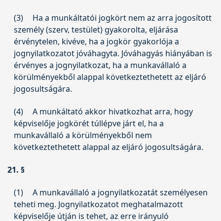
(3)
Ha a munkáltatói jogkört nem az arra jogosított
személy (szerv, testület) gyakorolta, eljárása
érvénytelen, kivéve, ha a jogkör gyakorlója a
jognyilatkozatot jóváhagyta. Jóváhagyás hiányában is
érvényes a jognyilatkozat, ha a munkavállaló a
körülményekből alappal következtethetett az eljáró
jogosultságára.
(4)
A munkáltató akkor hivatkozhat arra, hogy
képviselője jogkörét túllépve járt el, ha a
munkavállaló a körülményekből nem
következtethetett alappal az eljáró jogosultságára.
21. §
(1)
A munkavállaló a jognyilatkozatát személyesen
teheti meg. Jognyilatkozatot meghatalmazott
képviselője útján is tehet, az erre irányuló