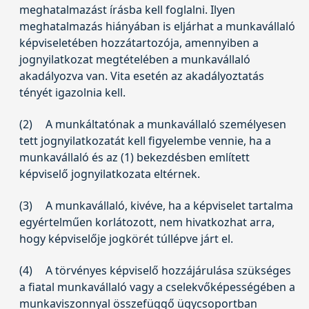
meghatalmazást írásba kell foglalni. Ilyen
meghatalmazás hiányában is eljárhat a munkavállaló
képviseletében hozzátartozója, amennyiben a
jognyilatkozat megtételében a munkavállaló
akadályozva van. Vita esetén az akadályoztatás
tényét igazolnia kell.
(2)
A munkáltatónak a munkavállaló személyesen
tett jognyilatkozatát kell figyelembe vennie, ha a
munkavállaló és az (1) bekezdésben említett
képviselő jognyilatkozata eltérnek.
(3)
A munkavállaló, kivéve, ha a képviselet tartalma
egyértelműen korlátozott, nem hivatkozhat arra,
hogy képviselője jogkörét túllépve járt el.
(4)
A törvényes képviselő hozzájárulása szükséges
a fiatal munkavállaló vagy a cselekvőképességében a
munkaviszonnyal összefüggő ügycsoportban