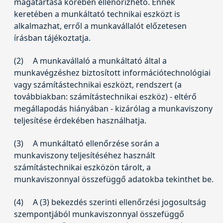
magatartása körében ellenőrizhető. Ennek
keretében a munkáltató technikai eszközt is
alkalmazhat, erről a munkavállalót előzetesen
írásban tájékoztatja.
(2)
A munkavállaló a munkáltató által a
munkavégzéshez biztosított információtechnológiai
vagy számítástechnikai eszközt, rendszert (a
továbbiakban: számítástechnikai eszköz) - eltérő
megállapodás hiányában - kizárólag a munkaviszony
teljesítése érdekében használhatja.
(3)
A munkáltató ellenőrzése során a
munkaviszony teljesítéséhez használt
számítástechnikai eszközön tárolt, a
munkaviszonnyal összefüggő adatokba tekinthet be.
(4)
A (3) bekezdés szerinti ellenőrzési jogosultság
szempontjából munkaviszonnyal összefüggő