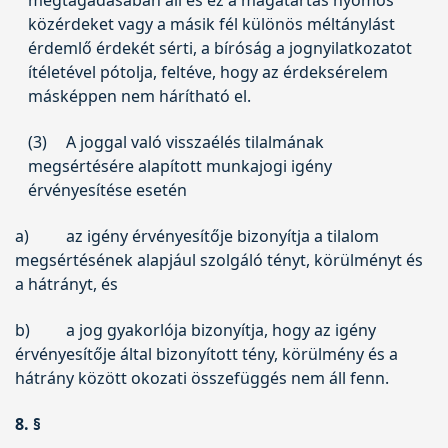
közérdeket vagy a másik fél különös méltánylást
érdemlő érdekét sérti, a bíróság a jognyilatkozatot
ítéletével pótolja, feltéve, hogy az érdeksérelem
másképpen nem hárítható el.
(3)
A joggal való visszaélés tilalmának
megsértésére alapított munkajogi igény
érvényesítése esetén
a)
az igény érvényesítője bizonyítja a tilalom
megsértésének alapjául szolgáló tényt, körülményt és
a hátrányt, és
b)
a jog gyakorlója bizonyítja, hogy az igény
érvényesítője által bizonyított tény, körülmény és a
hátrány között okozati összefüggés nem áll fenn.
8. §