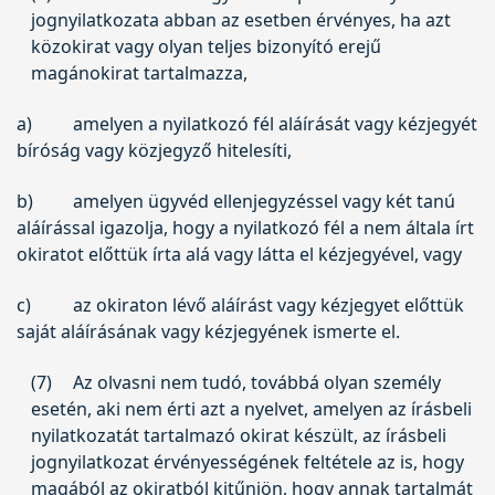
jognyilatkozata abban az esetben érvényes, ha azt
közokirat vagy olyan teljes bizonyító erejű
magánokirat tartalmazza,
a)
amelyen a nyilatkozó fél aláírását vagy kézjegyét
bíróság vagy közjegyző hitelesíti,
b)
amelyen ügyvéd ellenjegyzéssel vagy két tanú
aláírással igazolja, hogy a nyilatkozó fél a nem általa írt
okiratot előttük írta alá vagy látta el kézjegyével, vagy
c)
az okiraton lévő aláírást vagy kézjegyet előttük
saját aláírásának vagy kézjegyének ismerte el.
(7)
Az olvasni nem tudó, továbbá olyan személy
esetén, aki nem érti azt a nyelvet, amelyen az írásbeli
nyilatkozatát tartalmazó okirat készült, az írásbeli
jognyilatkozat érvényességének feltétele az is, hogy
magából az okiratból kitűnjön, hogy annak tartalmát