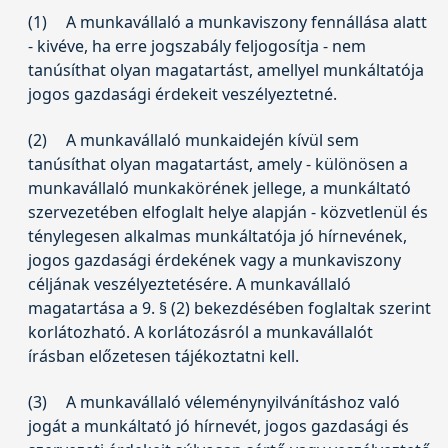
(1)
A munkavállaló a munkaviszony fennállása alatt
- kivéve, ha erre jogszabály feljogosítja - nem
tanúsíthat olyan magatartást, amellyel munkáltatója
jogos gazdasági érdekeit veszélyeztetné.
(2)
A munkavállaló munkaidején kívül sem
tanúsíthat olyan magatartást, amely - különösen a
munkavállaló munkakörének jellege, a munkáltató
szervezetében elfoglalt helye alapján - közvetlenül és
ténylegesen alkalmas munkáltatója jó hírnevének,
jogos gazdasági érdekének vagy a munkaviszony
céljának veszélyeztetésére. A munkavállaló
magatartása a 9. § (2) bekezdésében foglaltak szerint
korlátozható. A korlátozásról a munkavállalót
írásban előzetesen tájékoztatni kell.
(3)
A munkavállaló véleménynyilvánításhoz való
jogát a munkáltató jó hírnevét, jogos gazdasági és