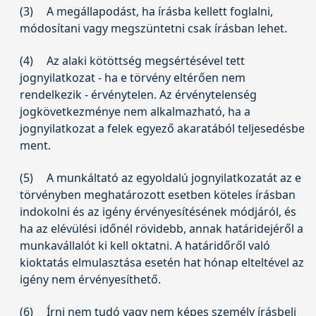
(3)
A megállapodást, ha írásba kellett foglalni,
módosítani vagy megszüntetni csak írásban lehet.
(4)
Az alaki kötöttség megsértésével tett
jognyilatkozat - ha e törvény eltérően nem
rendelkezik - érvénytelen. Az érvénytelenség
jogkövetkezménye nem alkalmazható, ha a
jognyilatkozat a felek egyező akaratából teljesedésbe
ment.
(5)
A munkáltató az egyoldalú jognyilatkozatát az e
törvényben meghatározott esetben köteles írásban
indokolni és az igény érvényesítésének módjáról, és
ha az elévülési időnél rövidebb, annak határidejéről a
munkavállalót ki kell oktatni. A határidőről való
kioktatás elmulasztása esetén hat hónap elteltével az
igény nem érvényesíthető.
(6)
Írni nem tudó vagy nem képes személy írásbeli