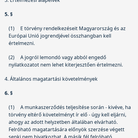
5. §
(1)
E törvény rendelkezéseit Magyarország és az
Európai Unió jogrendjével összhangban kell
értelmezni.
(2)
A jogról lemondó vagy abból engedő
nyilatkozatot nem lehet kiterjesztően értelmezni.
4. Általános magatartási követelmények
6. §
(1)
A munkaszerződés teljesítése során - kivéve, ha
törvény eltérő követelményt ír elő - úgy kell eljárni,
ahogy az adott helyzetben általában elvárható.
Felróható magatartására előnyök szerzése végett
senki nem hivatkozhat. A másik fél felróható