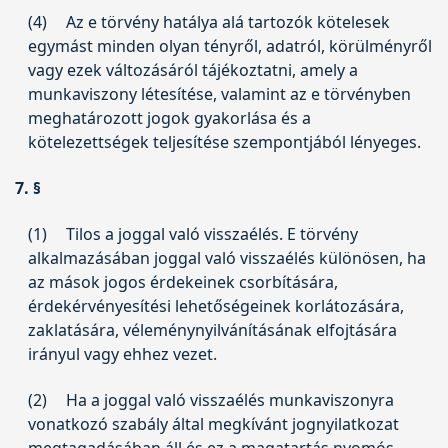
(4)
Az e törvény hatálya alá tartozók kötelesek
egymást minden olyan tényről, adatról, körülményről
vagy ezek változásáról tájékoztatni, amely a
munkaviszony létesítése, valamint az e törvényben
meghatározott jogok gyakorlása és a
kötelezettségek teljesítése szempontjából lényeges.
7. §
(1)
Tilos a joggal való visszaélés. E törvény
alkalmazásában joggal való visszaélés különösen, ha
az mások jogos érdekeinek csorbítására,
érdekérvényesítési lehetőségeinek korlátozására,
zaklatására, véleménynyilvánításának elfojtására
irányul vagy ehhez vezet.
(2)
Ha a joggal való visszaélés munkaviszonyra
vonatkozó szabály által megkívánt jognyilatkozat
megtagadásában áll és ez a magatartás nyomós