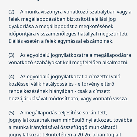
(2)
A munkaviszonyra vonatkozó szabályban vagy a
felek megállapodásában biztosított elállási jog
gyakorlása a megállapodást a megkötésének
időpontjára visszamenőleges hatállyal megszünteti.
Elállás esetén a felek egymással elszámolnak.
(3)
Az egyoldalú jognyilatkozatra a megállapodásra
vonatkozó szabályokat kell megfelelően alkalmazni.
(4)
Az egyoldalú jognyilatkozat a címzettel való
közléssel válik hatályossá és - e törvény eltérő
rendelkezésének hiányában - csak a címzett
hozzájárulásával módosítható, vagy vonható vissza.
(5)
A megállapodás teljesítése során tett,
jognyilatkozatnak nem minősülő nyilatkozat, továbbá
a munka irányításával összefüggő munkáltatói
jognyilatkozat tekintetében a 20-26. §-ban foglalt