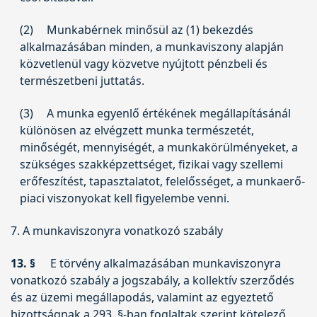
(2)
Munkabérnek minősül az (1) bekezdés
alkalmazásában minden, a munkaviszony alapján
közvetlenül vagy közvetve nyújtott pénzbeli és
természetbeni juttatás.
(3)
A munka egyenlő értékének megállapításánál
különösen az elvégzett munka természetét,
minőségét, mennyiségét, a munkakörülményeket, a
szükséges szakképzettséget, fizikai vagy szellemi
erőfeszítést, tapasztalatot, felelősséget, a munkaerő-
piaci viszonyokat kell figyelembe venni.
7. A munkaviszonyra vonatkozó szabály
13. §
E törvény alkalmazásában munkaviszonyra
vonatkozó szabály a jogszabály, a kollektív szerződés
és az üzemi megállapodás, valamint az egyeztető
bizottságnak a 293. §-ban foglaltak szerint kötelező