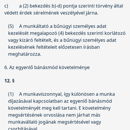
c)
a (2) bekezdés b)-d) pontja szerinti törvény által
védett érdek sérelmének veszélyével járna.
(5)
A munkáltató a bűnügyi személyes adat
kezelését megalapozó (4) bekezdés szerinti korlátozó
vagy kizáró feltételt, és a bűnügyi személyes adat
kezelésének feltételeit előzetesen írásban
meghatározza.
6. Az egyenlő bánásmód követelménye
12. §
(1)
A munkaviszonnyal, így különösen a munka
díjazásával kapcsolatban az egyenlő bánásmód
követelményét meg kell tartani. E követelmény
megsértésének orvoslása nem járhat más
munkavállaló jogának megsértésével vagy
csorbításával.