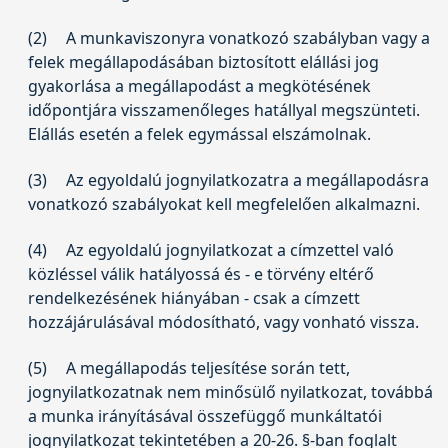
(2)
A munkaviszonyra vonatkozó szabályban vagy a
felek megállapodásában biztosított elállási jog
gyakorlása a megállapodást a megkötésének
időpontjára visszamenőleges hatállyal megszünteti.
Elállás esetén a felek egymással elszámolnak.
(3)
Az egyoldalú jognyilatkozatra a megállapodásra
vonatkozó szabályokat kell megfelelően alkalmazni.
(4)
Az egyoldalú jognyilatkozat a címzettel való
közléssel válik hatályossá és - e törvény eltérő
rendelkezésének hiányában - csak a címzett
hozzájárulásával módosítható, vagy vonható vissza.
(5)
A megállapodás teljesítése során tett,
jognyilatkozatnak nem minősülő nyilatkozat, továbbá
a munka irányításával összefüggő munkáltatói
jognyilatkozat tekintetében a 20-26. §-ban foglalt