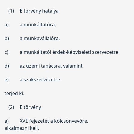
(1)
E törvény hatálya
a)
a munkáltatóra,
b)
a munkavállalóra,
c)
a munkáltatói érdek-képviseleti szervezetre,
d)
az üzemi tanácsra, valamint
e)
a szakszervezetre
terjed ki.
(2)
E törvény
a)
XVI. fejezetét a kölcsönvevőre,
alkalmazni kell.