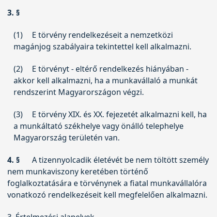
3. §
(1)
E törvény rendelkezéseit a nemzetközi
magánjog szabályaira tekintettel kell alkalmazni.
(2)
E törvényt - eltérő rendelkezés hiányában -
akkor kell alkalmazni, ha a munkavállaló a munkát
rendszerint Magyarországon végzi.
(3)
E törvény XIX. és XX. fejezetét alkalmazni kell, ha
a munkáltató székhelye vagy önálló telephelye
Magyarország területén van.
4. §
A tizennyolcadik életévét be nem töltött személy
nem munkaviszony keretében történő
foglalkoztatására e törvénynek a fiatal munkavállalóra
vonatkozó rendelkezéseit kell megfelelően alkalmazni.
3. Értelmezési alapelvek