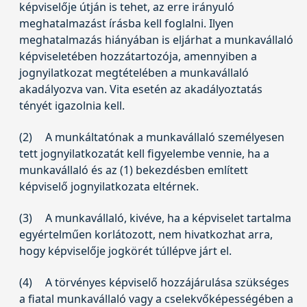
képviselője útján is tehet, az erre irányuló
meghatalmazást írásba kell foglalni. Ilyen
meghatalmazás hiányában is eljárhat a munkavállaló
képviseletében hozzátartozója, amennyiben a
jognyilatkozat megtételében a munkavállaló
akadályozva van. Vita esetén az akadályoztatás
tényét igazolnia kell.
(2)
A munkáltatónak a munkavállaló személyesen
tett jognyilatkozatát kell figyelembe vennie, ha a
munkavállaló és az (1) bekezdésben említett
képviselő jognyilatkozata eltérnek.
(3)
A munkavállaló, kivéve, ha a képviselet tartalma
egyértelműen korlátozott, nem hivatkozhat arra,
hogy képviselője jogkörét túllépve járt el.
(4)
A törvényes képviselő hozzájárulása szükséges
a fiatal munkavállaló vagy a cselekvőképességében a