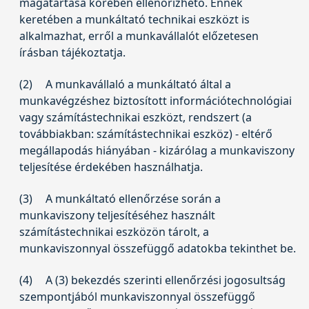
magatartása körében ellenőrizhető. Ennek
keretében a munkáltató technikai eszközt is
alkalmazhat, erről a munkavállalót előzetesen
írásban tájékoztatja.
(2)
A munkavállaló a munkáltató által a
munkavégzéshez biztosított információtechnológiai
vagy számítástechnikai eszközt, rendszert (a
továbbiakban: számítástechnikai eszköz) - eltérő
megállapodás hiányában - kizárólag a munkaviszony
teljesítése érdekében használhatja.
(3)
A munkáltató ellenőrzése során a
munkaviszony teljesítéséhez használt
számítástechnikai eszközön tárolt, a
munkaviszonnyal összefüggő adatokba tekinthet be.
(4)
A (3) bekezdés szerinti ellenőrzési jogosultság
szempontjából munkaviszonnyal összefüggő