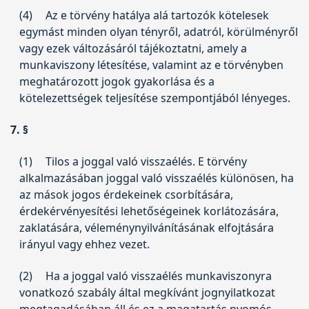
(4)
Az e törvény hatálya alá tartozók kötelesek
egymást minden olyan tényről, adatról, körülményről
vagy ezek változásáról tájékoztatni, amely a
munkaviszony létesítése, valamint az e törvényben
meghatározott jogok gyakorlása és a
kötelezettségek teljesítése szempontjából lényeges.
7. §
(1)
Tilos a joggal való visszaélés. E törvény
alkalmazásában joggal való visszaélés különösen, ha
az mások jogos érdekeinek csorbítására,
érdekérvényesítési lehetőségeinek korlátozására,
zaklatására, véleménynyilvánításának elfojtására
irányul vagy ehhez vezet.
(2)
Ha a joggal való visszaélés munkaviszonyra
vonatkozó szabály által megkívánt jognyilatkozat
megtagadásában áll és ez a magatartás nyomós