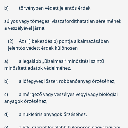
b)
törvényben védett jelentős érdek
súlyos vagy tömeges, visszafordíthatatlan sérelmének
a veszélyével járna.
(2)
Az (1) bekezdés b) pontja alkalmazásában
jelentős védett érdek különösen
a)
a legalább „Bizalmas!” minősítési szintű
minősített adatok védelméhez,
b)
a lőfegyver, lőszer, robbanóanyag őrzéséhez,
c)
a mérgező vagy veszélyes vegyi vagy biológiai
anyagok őrzéséhez,
d)
a nukleáris anyagok őrzéséhez,
e)
a Btk. szerint legalább különösen nagy vagyoni