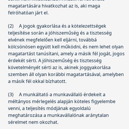
magatartására hivatkozhat az is, aki maga
felróhatóan járt el.
(2)
A jogok gyakorlása és a kötelezettségek
teljesítése során a jóhiszeműség és a tisztesség
elvének megfelelően kell eljárni, továbbá
kölcsönösen együtt kell működni, és nem lehet olyan
magatartást tanúsítani, amely a másik fél jogát, jogos
érdekét sérti. A jóhiszeműség és tisztesség
követelményét sérti az is, akinek joggyakorlása
szemben áll olyan korábbi magatartásával, amelyben
a másik fél okkal bízhatott.
(3)
A munkáltató a munkavállaló érdekeit a
méltányos mérlegelés alapján köteles figyelembe
venni, a teljesítés módjának egyoldalú
meghatározása a munkavállalónak aránytalan
sérelmet nem okozhat.