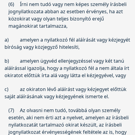
(6)
Írni nem tudó vagy nem képes személy írásbeli
jognyilatkozata abban az esetben érvényes, ha azt
közokirat vagy olyan teljes bizonyító erejű
magánokirat tartalmazza,
a)
amelyen a nyilatkozó fél aláírását vagy kézjegyét
bíróság vagy közjegyző hitelesíti,
b)
amelyen ügyvéd ellenjegyzéssel vagy két tanú
aláírással igazolja, hogy a nyilatkozó fél a nem általa írt
okiratot előttük írta alá vagy látta el kézjegyével, vagy
c)
az okiraton lévő aláírást vagy kézjegyet előttük
saját aláírásának vagy kézjegyének ismerte el.
(7)
Az olvasni nem tudó, továbbá olyan személy
esetén, aki nem érti azt a nyelvet, amelyen az írásbeli
nyilatkozatát tartalmazó okirat készült, az írásbeli
jognyilatkozat érvényességének feltétele az is, hogy