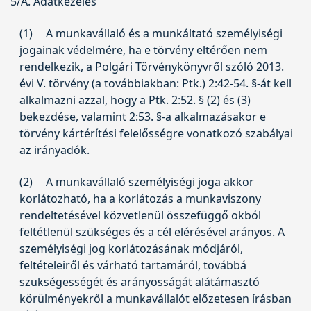
5/A. Adatkezelés
(1)
A munkavállaló és a munkáltató személyiségi
jogainak védelmére, ha e törvény eltérően nem
rendelkezik, a Polgári Törvénykönyvről szóló
2013.
évi V. törvény
(a továbbiakban: Ptk.) 2:42-54. §-át kell
alkalmazni azzal, hogy a Ptk. 2:52. § (2) és (3)
bekezdése, valamint 2:53. §-a alkalmazásakor e
törvény kártérítési felelősségre vonatkozó szabályai
az irányadók.
(2)
A munkavállaló személyiségi joga akkor
korlátozható, ha a korlátozás a munkaviszony
rendeltetésével közvetlenül összefüggő okból
feltétlenül szükséges és a cél elérésével arányos. A
személyiségi jog korlátozásának módjáról,
feltételeiről és várható tartamáról, továbbá
szükségességét és arányosságát alátámasztó
körülményekről a munkavállalót előzetesen írásban