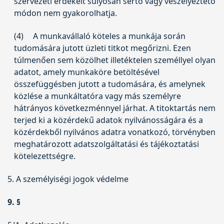
szervezeti érdekeit súlyosan sértő vagy veszélyeztető
módon nem gyakorolhatja.
(4)
A munkavállaló köteles a munkája során
tudomására jutott üzleti titkot megőrizni. Ezen
túlmenően sem közölhet illetéktelen személlyel olyan
adatot, amely munkaköre betöltésével
összefüggésben jutott a tudomására, és amelynek
közlése a munkáltatóra vagy más személyre
hátrányos következménnyel járhat. A titoktartás nem
terjed ki a közérdekű adatok nyilvánosságára és a
közérdekből nyilvános adatra vonatkozó, törvényben
meghatározott adatszolgáltatási és tájékoztatási
kötelezettségre.
5. A személyiségi jogok védelme
9. §