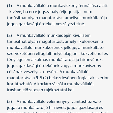
(1)
A munkavállaló a munkaviszony fennállása alatt
- kivéve, ha erre jogszabály feljogosítja - nem
tanúsíthat olyan magatartást, amellyel munkáltatója
jogos gazdasági érdekeit veszélyeztetné.
(2)
A munkavállaló munkaidején kívül sem
tanúsíthat olyan magatartást, amely - különösen a
munkavállaló munkakörének jellege, a munkáltató
szervezetében elfoglalt helye alapján - közvetlenül és
ténylegesen alkalmas munkáltatója jó hírnevének,
jogos gazdasági érdekének vagy a munkaviszony
céljának veszélyeztetésére. A munkavállaló
magatartása a 9. § (2) bekezdésében foglaltak szerint
korlátozható. A korlátozásról a munkavállalót
írásban előzetesen tájékoztatni kell.
(3)
A munkavállaló véleménynyilvánításhoz való
jogát a munkáltató jó hírnevét, jogos gazdasági és