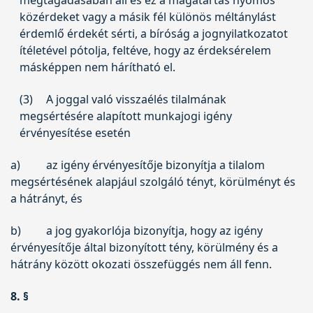
közérdeket vagy a másik fél különös méltánylást
érdemlő érdekét sérti, a bíróság a jognyilatkozatot
ítéletével pótolja, feltéve, hogy az érdeksérelem
másképpen nem hárítható el.
(3)
A joggal való visszaélés tilalmának
megsértésére alapított munkajogi igény
érvényesítése esetén
a)
az igény érvényesítője bizonyítja a tilalom
megsértésének alapjául szolgáló tényt, körülményt és
a hátrányt, és
b)
a jog gyakorlója bizonyítja, hogy az igény
érvényesítője által bizonyított tény, körülmény és a
hátrány között okozati összefüggés nem áll fenn.
8. §