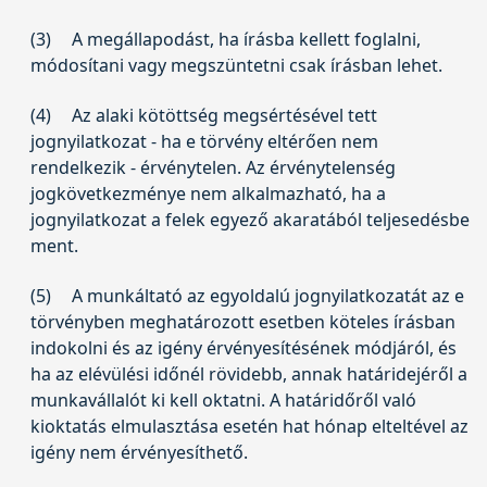
(3)
A megállapodást, ha írásba kellett foglalni,
módosítani vagy megszüntetni csak írásban lehet.
(4)
Az alaki kötöttség megsértésével tett
jognyilatkozat - ha e törvény eltérően nem
rendelkezik - érvénytelen. Az érvénytelenség
jogkövetkezménye nem alkalmazható, ha a
jognyilatkozat a felek egyező akaratából teljesedésbe
ment.
(5)
A munkáltató az egyoldalú jognyilatkozatát az e
törvényben meghatározott esetben köteles írásban
indokolni és az igény érvényesítésének módjáról, és
ha az elévülési időnél rövidebb, annak határidejéről a
munkavállalót ki kell oktatni. A határidőről való
kioktatás elmulasztása esetén hat hónap elteltével az
igény nem érvényesíthető.