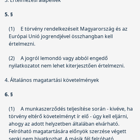
5. §
(1)
E törvény rendelkezéseit Magyarország és az
Európai Unió jogrendjével összhangban kell
értelmezni.
(2)
A jogról lemondó vagy abból engedő
nyilatkozatot nem lehet kiterjesztően értelmezni.
4. Általános magatartási követelmények
6. §
(1)
A munkaszerződés teljesítése során - kivéve, ha
törvény eltérő követelményt ír elő - úgy kell eljárni,
ahogy az adott helyzetben általában elvárható.
Felróható magatartására előnyök szerzése végett
senki nem hivatkozhat. A másik fél felróható