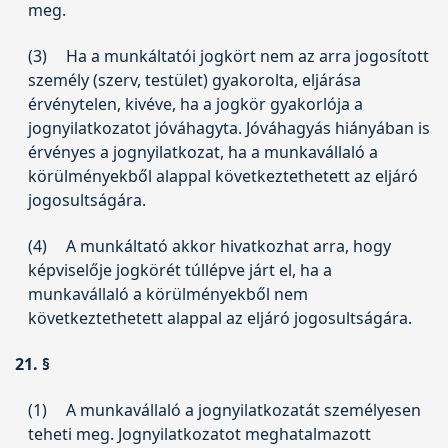
meg.
(3)
Ha a munkáltatói jogkört nem az arra jogosított
személy (szerv, testület) gyakorolta, eljárása
érvénytelen, kivéve, ha a jogkör gyakorlója a
jognyilatkozatot jóváhagyta. Jóváhagyás hiányában is
érvényes a jognyilatkozat, ha a munkavállaló a
körülményekből alappal következtethetett az eljáró
jogosultságára.
(4)
A munkáltató akkor hivatkozhat arra, hogy
képviselője jogkörét túllépve járt el, ha a
munkavállaló a körülményekből nem
következtethetett alappal az eljáró jogosultságára.
21. §
(1)
A munkavállaló a jognyilatkozatát személyesen
teheti meg. Jognyilatkozatot meghatalmazott