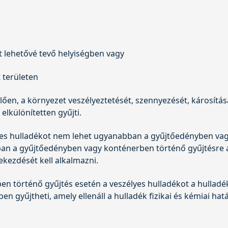
t lehetővé tevő helyiségben vagy
t területen
lelően, a környezet veszélyeztetését, szennyezését, károsítá
elkülönítetten gyűjti.
es hulladékot nem lehet ugyanabban a gyűjtőedényben vag
bban a gyűjtőedényben vagy konténerben történő gyűjtésre 
bekezdését kell alkalmazni.
n történő gyűjtés esetén a veszélyes hulladékot a hullad
n gyűjtheti, amely ellenáll a hulladék fizikai és kémiai hat