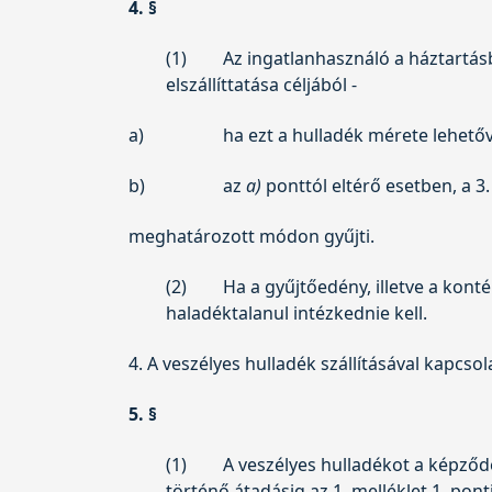
4. §
(1)
Az ingatlanhasználó a háztartás
elszállíttatása céljából -
a)
ha ezt a hulladék mérete lehetővé
b)
az
a)
ponttól eltérő esetben, a 3.
meghatározott módon gyűjti.
(2)
Ha a gyűjtőedény, illetve a konté
haladéktalanul intézkednie kell.
4. A veszélyes hulladék szállításával kapcso
5. §
(1)
A veszélyes hulladékot a képződé
történő átadásig az 1. melléklet 1. pontja