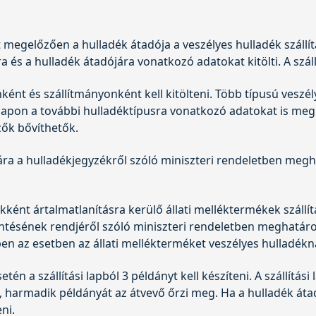
sát megelőzően a hulladék átadója a veszélyes hulladék szál
a és a hulladék átadójára vonatkozó adatokat kitölti. A szállí
ónként és szállítmányonként kell kitölteni. Több típusú veszé
si lapon a további hulladéktípusra vonatkozó adatokat is meg 
ők bővíthetők.
ára a hulladékjegyzékről szóló miniszteri rendeletben megh
ékként ártalmatlanításra kerülő állati melléktermékek szállítá
entésének rendjéről szóló miniszteri rendeletben meghatár
ben az esetben az állati mellékterméket veszélyes hulladékna
etén a szállítási lapból 3 példányt kell készíteni. A szállítás
a, harmadik példányát az átvevő őrzi meg. Ha a hulladék áta
eni.