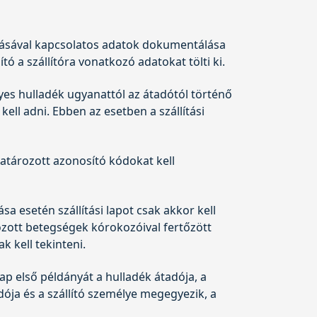
lításával kapcsolatos adatok dokumentálása
tó a szállítóra vonatkozó adatokat tölti ki.
lyes hulladék ugyanattól az átadótól történő
kell adni. Ebben az esetben a szállítási
atározott azonosító kódokat kell
sa esetén szállítási lapot csak akkor kell
ozott betegségek kórokozóival fertőzött
k kell tekinteni.
i lap első példányát a hulladék átadója, a
dója és a szállító személye megegyezik, a