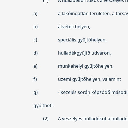
(1)
A hulladékbirtokos a veszélyes h
a)
a lakóingatlan területén, a társa
b)
átvételi helyen,
c)
speciális gyűjtőhelyen,
d)
hulladékgyűjtő udvaron,
e)
munkahelyi gyűjtőhelyen,
f)
üzemi gyűjtőhelyen, valamint
g)
- kezelés során képződő másodl
gyűjtheti.
(2)
A veszélyes hulladékot a hullad