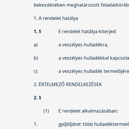
bekezdésében meghatározott feladatkörében
1. A rendelet hatálya
1. §
E rendelet hatálya kiterjed:
a)
a veszélyes hulladékra,
b)
a veszélyes hulladékkal kapcsol
c)
a veszélyes hulladék termelőjére
2. ÉRTELMEZŐ RENDELKEZÉSEK
2. §
(1)
E rendelet alkalmazásában:
1.
gyűjtőjárat:
több hulladéktermelő 