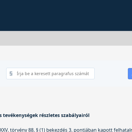
s tevékenységek részletes szabályairól
XXXV. törvény
88. § (1) bekezdés 3. pontjában kapott felhatal