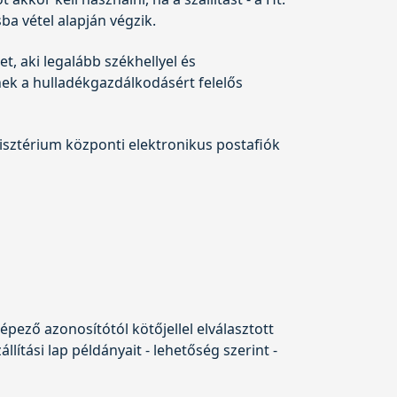
ba vétel alapján végzik.
t, aki legalább székhellyel és
nek a hulladékgazdálkodásért felelős
nisztérium központi elektronikus postafiók
ező azonosítótól kötőjellel elválasztott
lítási lap példányait - lehetőség szerint -