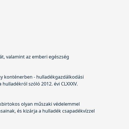
sát, valamint az emberi egészség
y konténerben - hulladékgazdálkodási
a hulladékról szóló
2012. évi CLXXXV.
ékbirtokos olyan műszaki védelemmel
ásainak, és kizárja a hulladék csapadékvízzel