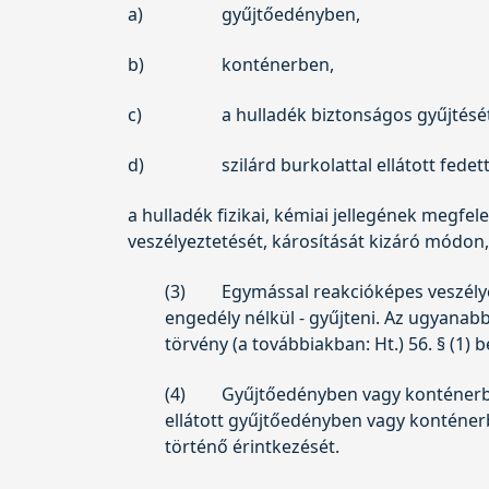
a)
gyűjtőedényben,
b)
konténerben,
c)
a hulladék biztonságos gyűjtésé
d)
szilárd burkolattal ellátott fedet
a hulladék fizikai, kémiai jellegének megfe
veszélyeztetését, károsítását kizáró módon, 
(3)
Egymással reakcióképes veszély
engedély nélkül - gyűjteni. Az ugyana
törvény
(a továbbiakban: Ht.) 56. § (1) 
(4)
Gyűjtőedényben vagy konténerbe
ellátott gyűjtőedényben vagy konténerbe
történő érintkezését.