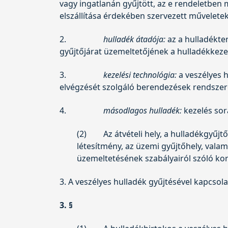
vagy ingatlanán gyűjtött, az e rendeletben
elszállítása érdekében szervezett művelete
2.
hulladék átadója:
az a hulladékter
gyűjtőjárat üzemeltetőjének a hulladékkezel
3.
kezelési technológia:
a veszélyes 
elvégzését szolgáló berendezések rendszeré
4.
másodlagos hulladék:
kezelés sor
(2)
Az átvételi hely, a hulladékgyűjt
létesítmény, az üzemi gyűjtőhely, vala
üzemeltetésének szabályairól szóló k
3. A veszélyes hulladék gyűjtésével kapcsol
3. §