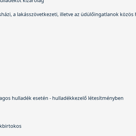
ulladékot kizárólag
sházi, a lakásszövetkezeti, illetve az üdülőingatlanok közös
agos hulladék esetén - hulladékkezelő létesítményben
ékbirtokos