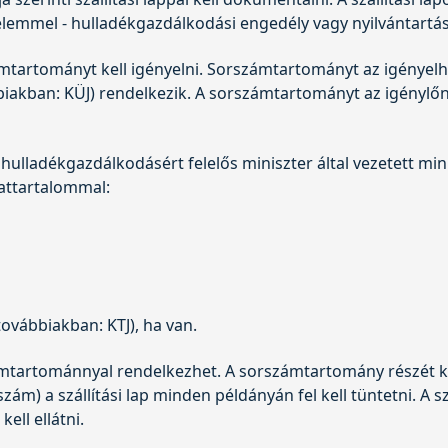
yelemmel - hulladékgazdálkodási engedély vagy nyilvántartás
ámtartományt kell igényelni. Sorszámtartományt az igényelhe
bbiakban: KÜJ) rendelkezik. A sorszámtartományt az igénylő
 hulladékgazdálkodásért felelős miniszter által vezetett mi
attartalommal:
továbbiakban: KTJ), ha van.
tartománnyal rendelkezhet. A sorszámtartomány részét kép
m) a szállítási lap minden példányán fel kell tüntetni. A szál
ll ellátni.