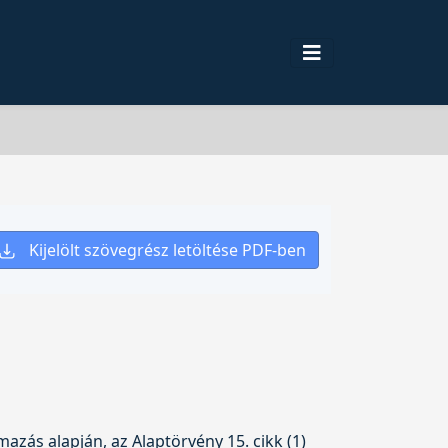
Kijelölt szövegrész letöltése PDF-ben
mazás alapján, az Alaptörvény 15. cikk (1)