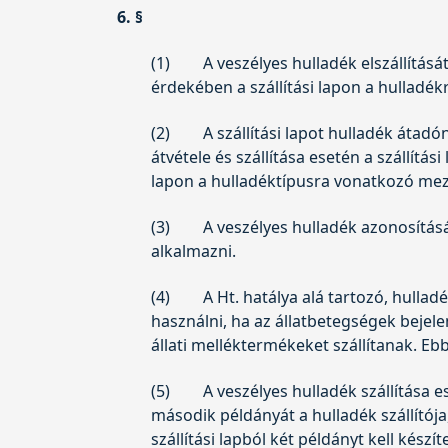
6. §
(1)
A veszélyes hulladék elszállítá
érdekében a szállítási lapon a hulladékr
(2)
A szállítási lapot hulladék átad
átvétele és szállítása esetén a szállítá
lapon a hulladéktípusra vonatkozó mez
(3)
A veszélyes hulladék azonosítás
alkalmazni.
(4)
A Ht. hatálya alá tartozó, hullad
használni, ha az állatbetegségek bejel
állati melléktermékeket szállítanak. Eb
(5)
A veszélyes hulladék szállítása es
második példányát a hulladék szállítój
szállítási lapból két példányt kell készít