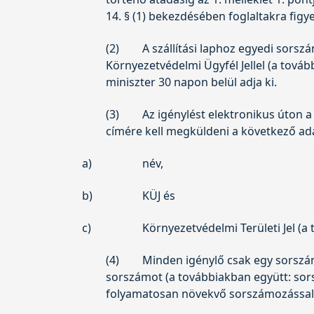
14. § (1) bekezdésében foglaltakra fig
(2)
A szállítási laphoz egyedi sorsz
Környezetvédelmi Ügyfél Jellel (a tová
miniszter 30 napon belül adja ki.
(3)
Az igénylést elektronikus úton a
címére kell megküldeni a következő ad
a)
név,
b)
KÜJ és
c)
Környezetvédelmi Területi Jel (a 
(4)
Minden igénylő csak egy sorszám
sorszámot (a továbbiakban együtt: sorszá
folyamatosan növekvő sorszámozással ke