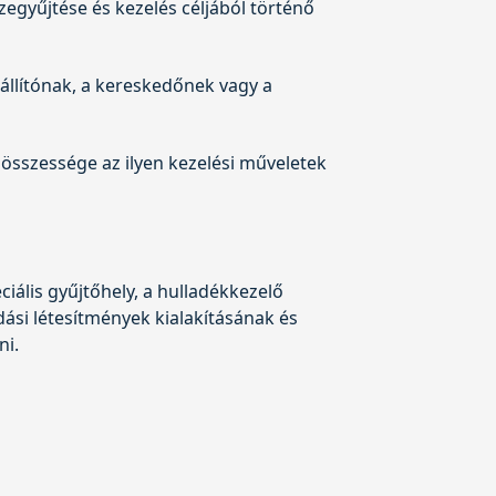
egyűjtése és kezelés céljából történő
zállítónak, a kereskedőnek vagy a
összessége az ilyen kezelési műveletek
eciális gyűjtőhely, a hulladékkezelő
ási létesítmények kialakításának és
ni.