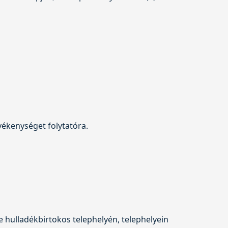
evékenységet folytatóra.
e hulladékbirtokos telephelyén, telephelyein