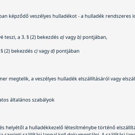
ban képződő veszélyes hulladékot - a hulladék rendszeres i
 teszi, a 3. § (2) bekezdés
a)
vagy
b)
pontjában,
 § (2) bekezdés
c)
vagy
d)
pontjában
ner megtelik, a veszélyes hulladék elszállításáról vagy elszá
latos általános szabályok
s helyétől a hulladékkezelő létesítménybe történő elszállítá
 szerinti szállítási lappal kell dokumentálni. A szállítási lapo