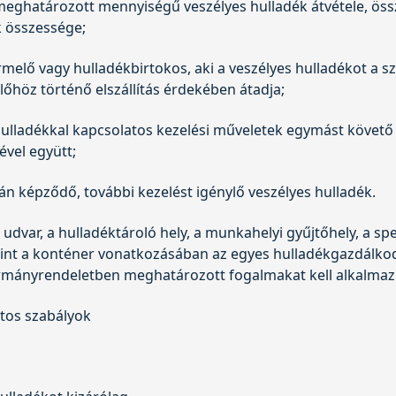
 meghatározott mennyiségű veszélyes hulladék átvétele, össz
k összessége;
melő vagy hulladékbirtokos, aki a veszélyes hulladékot a s
őhöz történő elszállítás érdekében átadja;
hulladékkal kapcsolatos kezelési műveletek egymást követő 
vel együtt;
án képződő, további kezelést igénylő veszélyes hulladék.
ő udvar, a hulladéktároló hely, a munkahelyi gyűjtőhely, a sp
mint a konténer vonatkozásában az egyes hulladékgazdálkod
ormányrendeletben meghatározott fogalmakat kell alkalmaz
atos szabályok