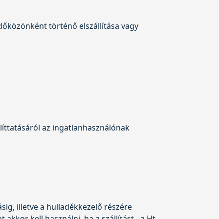
dőközönként történő elszállítása vagy
llíttatásáról az ingatlanhasználónak
sig, illetve a hulladékkezelő részére
t akkor kell használni, ha a szállítást - a Ht.