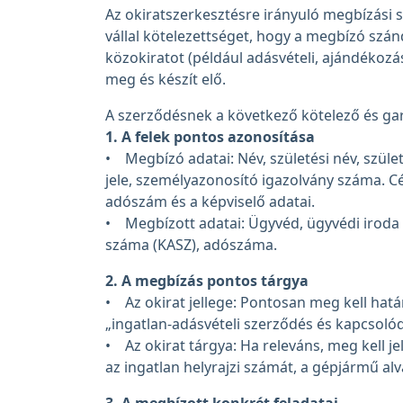
Az okiratszerkesztésre irányuló megbízási 
vállal kötelezettséget, hogy a megbízó szá
közokiratot (például adásvételi, ajándékozá
meg és készít elő.
A szerződésnek a következő kötelező és gara
1. A felek pontos azonosítása
• Megbízó adatai: Név, születési név, szület
jele, személyazonosító igazolvány száma. C
adószám és a képviselő adatai.
• Megbízott adatai: Ügyvéd, ügyvédi iroda 
száma (KASZ), adószáma.
2. A megbízás pontos tárgya
• Az okirat jellege: Pontosan meg kell hatá
„ingatlan-adásvételi szerződés és kapcsoló
• Az okirat tárgya: Ha releváns, meg kell je
az ingatlan helyrajzi számát, a gépjármű al