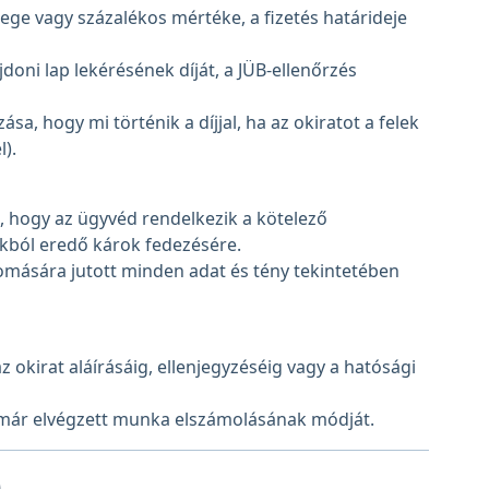
ege vagy százalékos mértéke, a fizetés határideje
jdoni lap lekérésének díját, a JÜB-ellenőrzés
a, hogy mi történik a díjjal, ha az okiratot a felek
).
, hogy az ügyvéd rendelkezik a kötelező
ákból eredő károk fedezésére.
omására jutott minden adat és tény tekintetében
 okirat aláírásáig, ellenjegyzéséig vagy a hatósági
a már elvégzett munka elszámolásának módját.
)