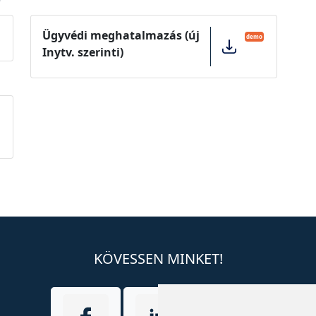
Ügyvédi meghatalmazás (új
demo
Inytv. szerinti)
KÖVESSEN MINKET!