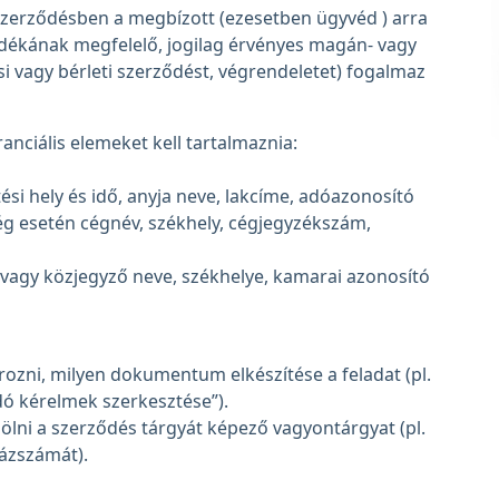
szerződésben a megbízott (ezesetben ügyvéd ) arra
ndékának megfelelő, jogilag érvényes magán- vagy
si vagy bérleti szerződést, végrendeletet) fogalmaz
nciális elemeket kell tartalmaznia:
ési hely és idő, anyja neve, lakcíme, adóazonosító
ég esetén cégnév, székhely, cégjegyzékszám,
vagy közjegyző neve, székhelye, kamarai azonosító
rozni, milyen dokumentum elkészítése a feladat (pl.
dó kérelmek szerkesztése”).
lölni a szerződés tárgyát képező vagyontárgyat (pl.
vázszámát).