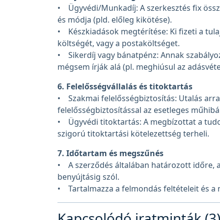
• Ügyvédi/Munkadíj: A szerkesztés fix össz
és módja (pld. előleg kikötése).
• Készkiadások megtérítése: Ki fizeti a tula
költségét, vagy a postaköltséget.
• Sikerdíj vagy bánatpénz: Annak szabályozás
mégsem írják alá (pl. meghiúsul az adásvétel
6. Felelősségvállalás és titoktartás
• Szakmai felelősségbiztosítás: Utalás arra
felelősségbiztosítással az esetleges műhib
• Ügyvédi titoktartás: A megbízottat a tud
szigorú titoktartási kötelezettség terheli.
7. Időtartam és megszűnés
• A szerződés általában határozott időre, az
benyújtásig szól.
• Tartalmazza a felmondás feltételeit és 
Kapcsolódó iratminták (3