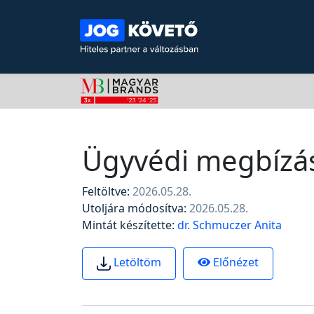
Ügyvédi megbízás
Feltöltve:
2026.05.28.
Utoljára módosítva:
2026.05.28.
Mintát készítette:
dr. Schmuczer Anita
Előnézet
Letöltöm