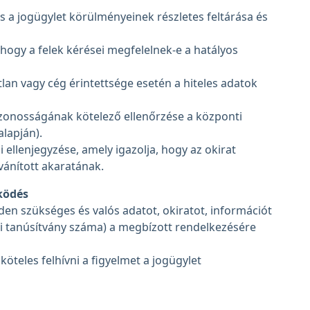
és a jogügylet körülményeinek részletes feltárása és
 hogy a felek kérései megfelelnek-e a hatályos
tlan vagy cég érintettsége esetén a hiteles adatok
yazonosságának kötelező ellenőrzése a központi
alapján).
 ellenjegyzése, amely igazolja, hogy az okirat
vánított akaratának.
űködés
en szükséges és valós adatot, okiratot, információt
kai tanúsítvány száma) a megbízott rendelkezésére
öteles felhívni a figyelmet a jogügylet