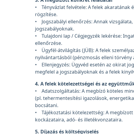
3. A megbízott konkrét feladatai
• Tényvázlat felvétele: A felek akaratának 
rögzítése.
• Jogszabályi ellenőrzés: Annak vizsgálata,
jogszabályoknak.
• Tulajdoni lap / Cégjegyzék lekérése: Inga
ellenőrzése.
• Ügyfél-átvilágítás (JÜB): A felek személ
nyilvántartásból (pénzmosás elleni törvény 
• Ellenjegyzés: Ügyvéd esetén az okirat jogi
megfelel a jogszabályoknak és a felek kinyil
4. A felek kötelezettségei és az együttm
• Adatszolgáltatás: A megbízó köteles mind
(pl. tehermentesítési igazolások, energeti
bocsátani.
• Tájékoztatási kötelezettség: A megbízott k
kockázataira, adó- és illetékvonzataira.
5. Díjazás és költségviselés