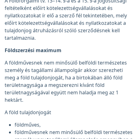
A Földforgalmi tv. 13–14. §-a és a 15. §-a jogosultsági
feltételként előírt kötelezettségvállalásokat és
nyilatkozatokat ír elő a szerző fél tekintetében, mely
előírt kötelezettségvállalásokat és nyilatkozatokat a
tulajdonjog átruházásról szóló szerződésnek kell
tartalmaznia.
Földszerzési maximum
A földművesnek nem minősülő belföldi természetes
személy és tagállami állampolgár akkor szerezheti
meg a föld tulajdonjogát, ha a birtokában álló föld
területnagysága a megszerezni kívánt föld
területnagyságával együtt nem haladja meg az 1
hektárt.
A föld tulajdonjogát
földműves,
földművesnek nem minősülő belföldi természetes