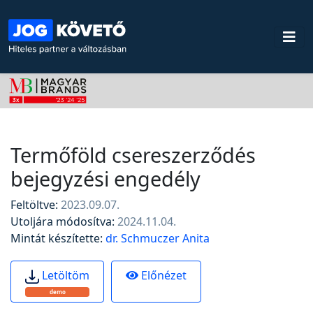
Termőföld csereszerződés
bejegyzési engedély
Feltöltve:
2023.09.07.
Utoljára módosítva:
2024.11.04.
Mintát készítette:
dr. Schmuczer Anita
Előnézet
Letöltöm
demo