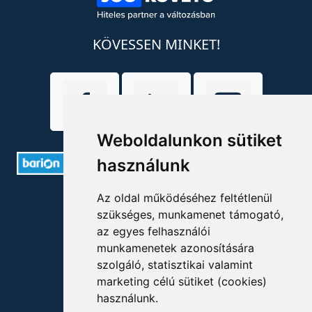
KÖVESSEN MINKET!
Weboldalunkon sütiket
használunk
ELÉRHETŐSÉGEK
Az oldal működéséhez feltétlenül
szükséges, munkamenet támogató,
az egyes felhasználói
+36 1 880 7600
munkamenetek azonosítására
info@mprx.hu
szolgáló, statisztikai valamint
marketing célú sütiket (cookies)
használunk.