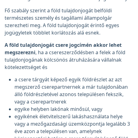
Fő szabály szerint a föld tulajdonjogát belföldi
természetes személy és tagállami állampolgár
szerezheti meg. A föld tulajdonjogát érintő egyes
jogügyletek többlet korlátozás alá esnek.
A föld tulajdonjogát csere jogcímén akkor lehet
megszerezni
, ha a csereszerződésben a felek a föld
tulajdonjogának kölcsönös átruházására vállalnak
kötelezettséget és
a csere tárgyát képező egyik földrészlet az azt
megszerző cserepartnernek a már tulajdonában
álló földrészletével azonos településen fekszik,
vagy a cserepartnerek
egyike helyben lakónak minősül, vagy
egyikének életvitelszerű lakáshasználata helye
vagy a mezőgazdasági üzemközpontja legalább 3
éve azon a településen van, amelynek