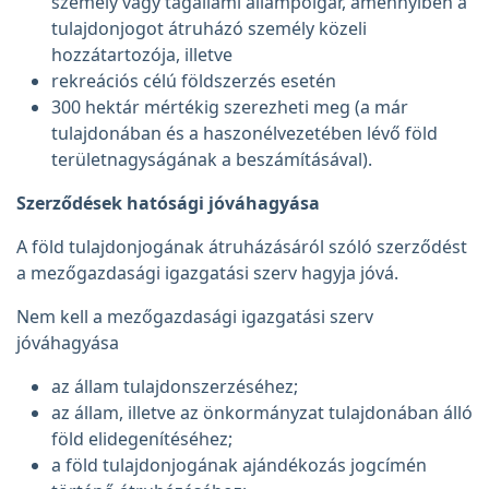
személy vagy tagállami állampolgár, amennyiben a
tulajdonjogot átruházó személy közeli
hozzátartozója, illetve
rekreációs célú földszerzés esetén
300 hektár mértékig szerezheti meg (a már
tulajdonában és a haszonélvezetében lévő föld
területnagyságának a beszámításával).
Szerződések hatósági jóváhagyása
A föld tulajdonjogának átruházásáról szóló szerződést
a mezőgazdasági igazgatási szerv hagyja jóvá.
Nem kell a mezőgazdasági igazgatási szerv
jóváhagyása
az állam tulajdonszerzéséhez;
az állam, illetve az önkormányzat tulajdonában álló
föld elidegenítéséhez;
a föld tulajdonjogának ajándékozás jogcímén