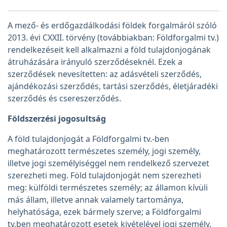
A mező- és erdőgazdálkodási földek forgalmáról szóló
2013. évi CXXII. törvény (továbbiakban: Földforgalmi tv.)
rendelkezéseit kell alkalmazni a föld tulajdonjogának
átruházására irányuló szerződéseknél. Ezek a
szerződések nevesítetten: az adásvételi szerződés,
ajándékozási szerződés, tartási szerződés, életjáradéki
szerződés és csereszerződés.
Földszerzési jogosultság
A föld tulajdonjogát a Földforgalmi tv.-ben
meghatározott természetes személy, jogi személy,
illetve jogi személyiséggel nem rendelkező szervezet
szerezheti meg. Föld tulajdonjogát nem szerezheti
meg: külföldi természetes személy; az államon kívüli
más állam, illetve annak valamely tartománya,
helyhatósága, ezek bármely szerve; a Földforgalmi
tv.ben meghatározott esetek kivételével jogi személy.