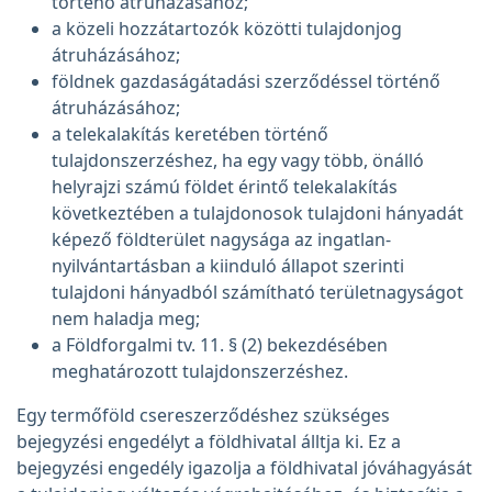
történő átruházásához;
a közeli hozzátartozók közötti tulajdonjog
átruházásához;
földnek gazdaságátadási szerződéssel történő
átruházásához;
a telekalakítás keretében történő
tulajdonszerzéshez, ha egy vagy több, önálló
helyrajzi számú földet érintő telekalakítás
következtében a tulajdonosok tulajdoni hányadát
képező földterület nagysága az ingatlan-
nyilvántartásban a kiinduló állapot szerinti
tulajdoni hányadból számítható területnagyságot
nem haladja meg;
a Földforgalmi tv. 11. § (2) bekezdésében
meghatározott tulajdonszerzéshez.
Egy termőföld csereszerződéshez szükséges
bejegyzési engedélyt a földhivatal álltja ki. Ez a
bejegyzési engedély igazolja a földhivatal jóváhagyását