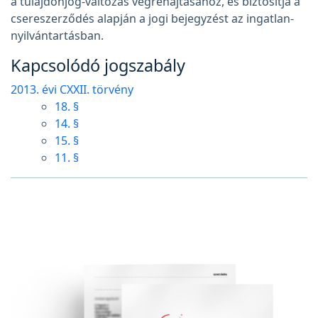
a tulajdonjog-változás végrehajtásához, és biztosítja a
csereszerződés alapján a jogi bejegyzést az ingatlan-
nyilvántartásban.
Kapcsolódó jogszabály
2013. évi CXXII. törvény
18. §
14. §
15. §
11. §