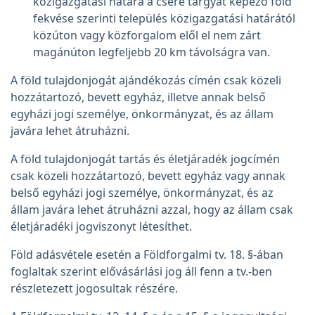
közigazgatási határa a csere tárgyát képező föld
fekvése szerinti település közigazgatási határától
közúton vagy közforgalom elől el nem zárt
magánúton legfeljebb 20 km távolságra van.
A föld tulajdonjogát ajándékozás címén csak közeli
hozzátartozó, bevett egyház, illetve annak belső
egyházi jogi személye, önkormányzat, és az állam
javára lehet átruházni.
A föld tulajdonjogát tartás és életjáradék jogcímén
csak közeli hozzátartozó, bevett egyház vagy annak
belső egyházi jogi személye, önkormányzat, és az
állam javára lehet átruházni azzal, hogy az állam csak
életjáradéki jogviszonyt létesíthet.
Föld adásvétele esetén a Földforgalmi tv. 18. §-ában
foglaltak szerint elővásárlási jog áll fenn a tv.-ben
részletezett jogosultak részére.