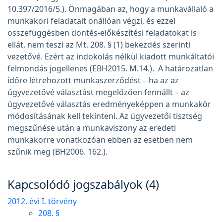
10.397/2016/5.). Önmagában az, hogy a munkavállaló a
munkaköri feladatait önállóan végzi, és ezzel
összefüggésben döntés-előkészítési feladatokat is
ellát, nem teszi az Mt. 208. § (1) bekezdés szerinti
vezetővé. Ezért az indokolás nélkül kiadott munkáltatói
felmondás jogellenes (EBH2015. M.14.). A határozatlan
időre létrehozott munkaszerződést – ha az az
ügyvezetővé választást megelőzően fennállt – az
ügyvezetővé választás eredményeképpen a munkakör
módosításának kell tekinteni. Az ügyvezetői tisztség
megszűnése után a munkaviszony az eredeti
munkakörre vonatkozóan ebben az esetben nem
szűnik meg (BH2006. 162.).
Kapcsolódó jogszabályok (4)
2012. évi I. törvény
208. §