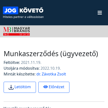
Munkaszerződés (ügyvezető)
Feltöltve:
2021.11.19.
Utoljára módosítva:
2022.10.19.
Mintát készítette:
dr. Závotka Zsolt
Előnézet
Letöltöm