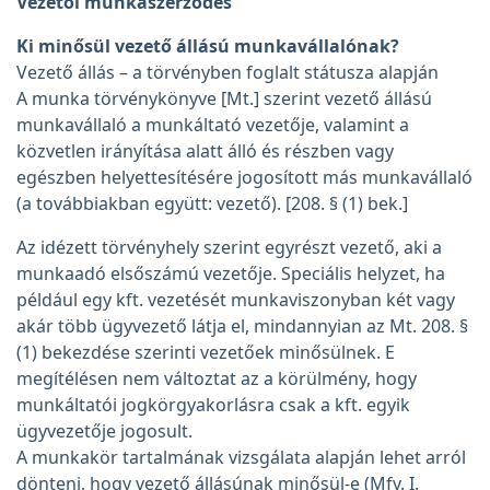
Vezetői munkaszerződés
Ki minősül vezető állású munkavállalónak?
Vezető állás – a törvényben foglalt státusza alapján
A munka törvénykönyve [Mt.] szerint vezető állású
munkavállaló a munkáltató vezetője, valamint a
közvetlen irányítása alatt álló és részben vagy
egészben helyettesítésére jogosított más munkavállaló
(a továbbiakban együtt: vezető). [208. § (1) bek.]
Az idézett törvényhely szerint egyrészt vezető, aki a
munkaadó elsőszámú vezetője. Speciális helyzet, ha
például egy kft. vezetését munkaviszonyban két vagy
akár több ügyvezető látja el, mindannyian az Mt. 208. §
(1) bekezdése szerinti vezetőek minősülnek. E
megítélésen nem változtat az a körülmény, hogy
munkáltatói jogkörgyakorlásra csak a kft. egyik
ügyvezetője jogosult.
A munkakör tartalmának vizsgálata alapján lehet arról
dönteni, hogy vezető állásúnak minősül-e (Mfv. I.