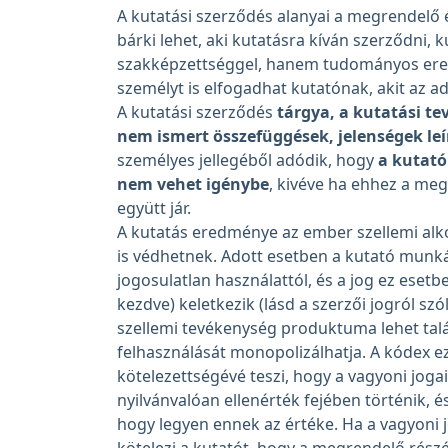
A kutatási szerződés alanyai a megrendelő é
bárki lehet, aki kutatásra kíván szerződni,
szakképzettséggel, hanem tudományos ered
személyt is elfogadhat kutatónak, akit az a
A kutatási szerződés
tárgya, a kutatási t
nem ismert összefüggések, jelenségek le
személyes jellegéből adódik, hogy
a kutató
nem vehet igénybe
, kivéve ha ehhez a meg
együtt jár.
A kutatás eredménye az ember szellemi alk
is védhetnek. Adott esetben a kutató munká
jogosulatlan használattól, és a jog ez esetb
kezdve) keletkezik (lásd a szerzői jogról szó
szellemi tevékenység produktuma lehet talál
felhasználását monopolizálhatja. A kódex e
kötelezettségévé teszi, hogy a vagyoni joga
nyilvánvalóan ellenérték fejében történik, é
hogy legyen ennek az értéke. Ha a vagyoni 