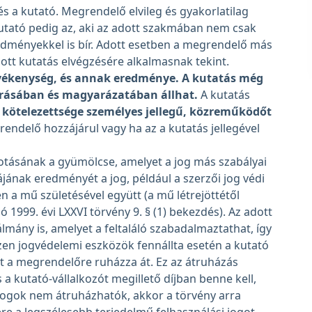
s a kutató. Megrendelő elvileg és gyakorlatilag
 kutató pedig az, aki az adott szakmában nem csak
ményekkel is bír. Adott esetben a megrendelő más
dott kutatás elvégzésére alkalmasnak tekint.
evékenység, és annak eredménye. A kutatás még
írásában és magyarázatában állhat.
A kutatás
 kötelezettsége személyes jellegű, közreműködőt
rendelő hozzájárul vagy ha az a kutatás jellegével
otásának a gyümölcse, amelyet a jog más szabályai
jának eredményét a jog, például a szerzői jog védi
en a mű születésével együtt (a mű létrejöttétől
ló 1999. évi LXXVI törvény 9. § (1) bekezdés). Az adott
mány is, amelyet a feltaláló szabadalmaztathat, így
zen jogvédelemi eszközök fennállta esetén a kutató
it a megrendelőre ruházza át. Ez az átruházás
s a kutató-vállalkozót megillető díjban benne kell,
jogok nem átruházhatók, akkor a törvény arra