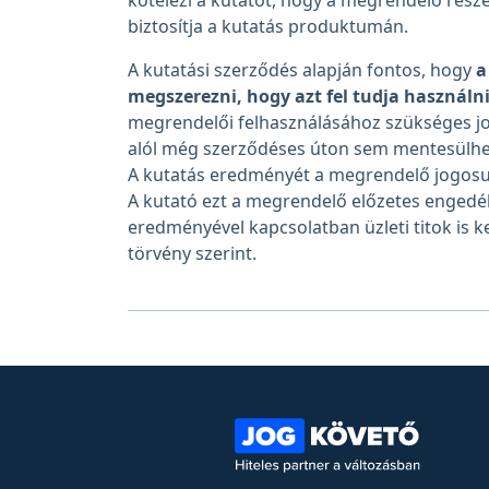
kötelezi a kutatót, hogy a megrendelő részé
biztosítja a kutatás produktumán.
A kutatási szerződés alapján fontos, hogy
a
megszerezni, hogy azt fel tudja használn
megrendelői felhasználásához szükséges jog
alól még szerződéses úton sem mentesülhe
A kutatás eredményét a megrendelő jogosult 
A kutató ezt a megrendelő előzetes engedél
eredményével kapcsolatban üzleti titok is k
törvény szerint.