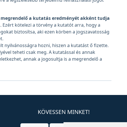
re a legszélesebb terjedelmű felhasználási jogot
 megrendelő a kutatás eredményét akként tudja
i
. Ezért kötelezi a törvény a kutatót arra, hogy a
okat biztosítsa, aki ezen körben a jogszavatosság
t.
nyilvánosságra hozni, hiszen a kutatást ő fizette.
yével teheti csak meg. A kutatással és annak
eletkezhet, annak a jogosultja is a megrendelő a
KÖVESSEN MINKET!