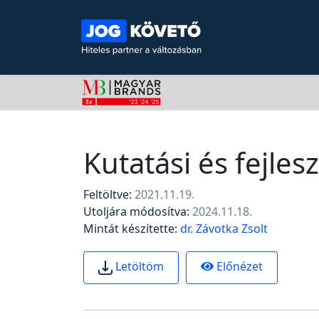
Kutatási és fejles
Feltöltve:
2021.11.19.
Utoljára módosítva:
2024.11.18.
Mintát készítette:
dr. Závotka Zsolt
Előnézet
Letöltöm