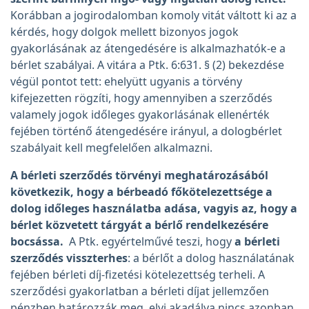
Korábban a jogirodalomban komoly vitát váltott ki az a
kérdés, hogy dolgok mellett bizonyos jogok
gyakorlásának az átengedésére is alkalmazhatók-e a
bérlet szabályai. A vitára a Ptk. 6:631. § (2) bekezdése
végül pontot tett: ehelyütt ugyanis a törvény
kifejezetten rögzíti, hogy amennyiben a szerződés
valamely jogok időleges gyakorlásának ellenérték
fejében történő átengedésére irányul, a dologbérlet
szabályait kell megfelelően alkalmazni.
A bérleti szerződés törvényi meghatározásából
következik, hogy a bérbeadó főkötelezettsége a
dolog időleges használatba adása, vagyis az, hogy a
bérlet közvetett tárgyát a bérlő rendelkezésére
bocsássa.
A Ptk. egyértelművé teszi, hogy
a bérleti
szerződés visszterhes
: a bérlőt a dolog használatának
fejében bérleti díj-fizetési kötelezettség terheli. A
szerződési gyakorlatban a bérleti díjat jellemzően
pénzben határozzák meg, elvi akadálya nincs azonban