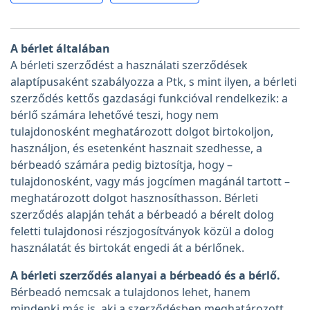
A bérlet általában
A bérleti szerződést a használati szerződések
alaptípusaként szabályozza a Ptk, s mint ilyen, a bérleti
szerződés kettős gazdasági funkcióval rendelkezik: a
bérlő számára lehetővé teszi, hogy nem
tulajdonosként meghatározott dolgot birtokoljon,
használjon, és esetenként hasznait szedhesse, a
bérbeadó számára pedig biztosítja, hogy –
tulajdonosként, vagy más jogcímen magánál tartott –
meghatározott dolgot hasznosíthasson. Bérleti
szerződés alapján tehát a bérbeadó a bérelt dolog
feletti tulajdonosi részjogosítványok közül a dolog
használatát és birtokát engedi át a bérlőnek.
A bérleti szerződés alanyai a bérbeadó és a bérlő.
Bérbeadó nemcsak a tulajdonos lehet, hanem
mindenki más is, aki a szerződésben meghatározott