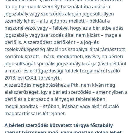
dolog harmadik személy használatába adására
jogszabály vagy szerződés alapján jogosult. Ilyen
személy lehet – a tulajdonos mellett – például a
haszonélvező, vagy – feltéve, hogy az albérletbe adás
jogszabály vagy szerződés által nem kizárt – maga a
bérlő is. A szerződést bérlőként – a jog- és
cselekvőképesség általános szabályai által támasztott
korlátok között – bárki megkötheti, kivéve, ha bérleti
jogosultságát speciális jogszabály kizárja (lásd például
a mező- és erdőgazdasági földek forgalmáról szóló
2013. évi CXXII. törvényt).
A szerződés megkötéséhez a Ptk. nem kíván meg
alakszerűséget, így a bérleti szerződés – amennyiben a
bérlő és a bérbeadó a lényeges feltételekben
megállapodtak – szóban, írásban vagy akár ráutaló
magatartással is létrejöhet.
A bérleti szerződés közvetett tárgya főszabály
szerint bármilyen ingó- vagy ingatlan dolog lehet.