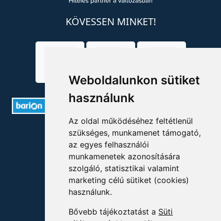
KÖVESSEN MINKET!
Weboldalunkon sütiket
használunk
Az oldal működéséhez feltétlenül
ELÉRHETŐSÉGEK
szükséges, munkamenet támogató,
az egyes felhasználói
+36 1 880 7600
munkamenetek azonosítására
szolgáló, statisztikai valamint
info@mprx.hu
marketing célú sütiket (cookies)
használunk.
Bővebb tájékoztatást a
Süti