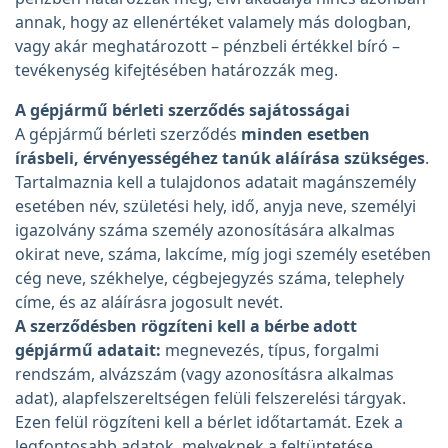
annak, hogy az ellenértéket valamely más dologban,
vagy akár meghatározott – pénzbeli értékkel bíró –
tevékenység kifejtésében határozzák meg.
A gépjármű bérleti szerződés sajátosságai
A gépjármű bérleti szerződés
minden esetben
írásbeli, érvényességéhez tanúk aláírása szükséges
.
Tartalmaznia kell a tulajdonos adatait magánszemély
esetében név, születési hely, idő, anyja neve, személyi
igazolvány száma személy azonosítására alkalmas
okirat neve, száma, lakcíme, míg jogi személy esetében
cég neve, székhelye, cégbejegyzés száma, telephely
címe, és az aláírásra jogosult nevét.
A szerződésben rögzíteni kell a bérbe adott
gépjármű adatait:
megnevezés, típus, forgalmi
rendszám, alvázszám (vagy azonosításra alkalmas
adat), alapfelszereltségen felüli felszerelési tárgyak.
Ezen felül rögzíteni kell a bérlet időtartamát. Ezek a
legfontosabb adatok, melyeknek a feltüntetése