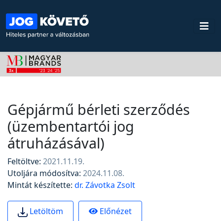
Gépjármű bérleti szerződés
(üzembentartói jog
átruházásával)
Feltöltve:
2021.11.19.
Utoljára módosítva:
2024.11.08.
Mintát készítette:
dr. Závotka Zsolt
Előnézet
Letöltöm