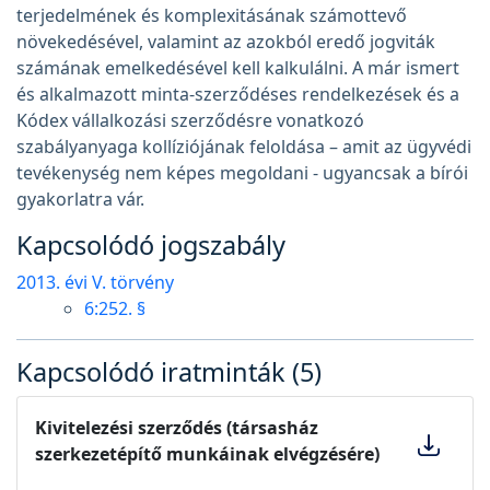
terjedelmének és komplexitásának számottevő
növekedésével, valamint az azokból eredő jogviták
számának emelkedésével kell kalkulálni. A már ismert
és alkalmazott minta-szerződéses rendelkezések és a
Kódex vállalkozási szerződésre vonatkozó
szabályanyaga kollíziójának feloldása – amit az ügyvédi
tevékenység nem képes megoldani - ugyancsak a bírói
gyakorlatra vár.
Kapcsolódó jogszabály
2013. évi V. törvény
6:252. §
Kapcsolódó iratminták (5)
Kivitelezési szerződés (társasház
szerkezetépítő munkáinak elvégzésére)