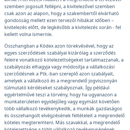
szemben jogosult fellépni, a kivitelezővel szemben
csak azon az alapon, hogy a szakembertől elvárható
gondosság mellett ezen tervezői hibákat időben –
kivitelezés előtt, de legkésőbb a kivitelezés során - fel
kellett volna ismernie.
Összhangban a Kódex azon törekvésével, hogy az
egyes szerződések szabályai kizárólag a szerződés
feleire vonatkozó kötelezettségeket tartalmazzanak, a
szabályozás elhagyja vagy módosítja a vállalkozási
szerződésnek a Ptk.-ban szereplő azon szabályait,
amelyek a vállalkozó és a megrendelő jogviszonyán
túlmutató kérdéseket szabályoznak. Így például
egyértelművé teszi a törvény, hogy ha ugyanazon a
munkaterületen egyidejűleg vagy egymást követően
több vállalkozó tevékenykedik, a munkák gazdaságos
és összehangolt elvégzésének feltételeit a megrendelő
köteles megteremteni. Más szavakkal, a megrendelő
kötelezettsége a több vállalkozó tevékenységének