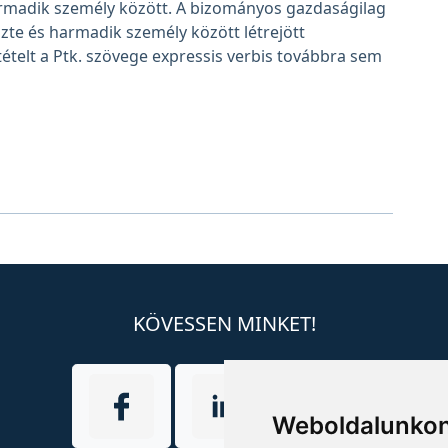
rmadik személy között. A bizományos gazdaságilag
özte és harmadik személy között létrejött
ételt a Ptk. szövege expressis verbis továbbra sem
KÖVESSEN MINKET!
Weboldalunkon