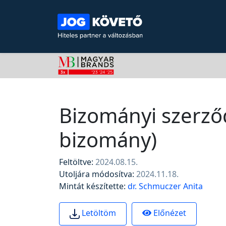
Bizományi szerződ
bizomány)
Feltöltve:
2024.08.15.
Utoljára módosítva:
2024.11.18.
Mintát készítette:
dr. Schmuczer Anita
Előnézet
Letöltöm