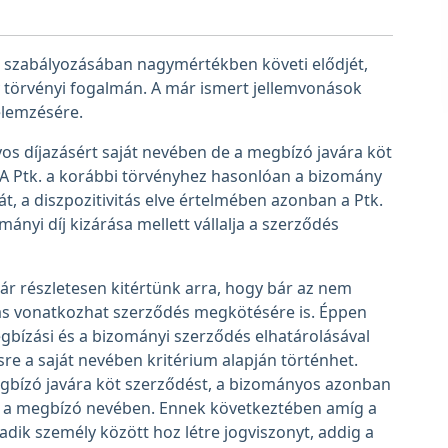
s szabályozásában nagymértékben követi elődjét,
 törvényi fogalmán. A már ismert jellemvonások
 elemzésére.
os díjazásért saját nevében de a megbízó javára köt
 A Ptk. a korábbi törvényhez hasonlóan a bizomány
t, a diszpozitivitás elve értelmében azonban a Ptk.
ányi díj kizárása mellett vállalja a szerződés
r részletesen kitértünk arra, hogy bár az nem
zás vonatkozhat szerződés megkötésére is. Éppen
egbízási és a bizományi szerződés elhatárolásával
sre a saját nevében kritérium alapján történhet.
gbízó javára köt szerződést, a bizományos azonban
ig a megbízó nevében. Ennek következtében amíg a
ik személy között hoz létre jogviszonyt, addig a