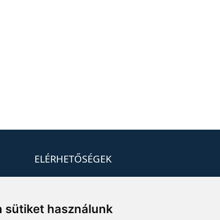
ELÉRHETŐSÉGEK
+36 1 880 7600
info@mprx.hu
 sütiket használunk