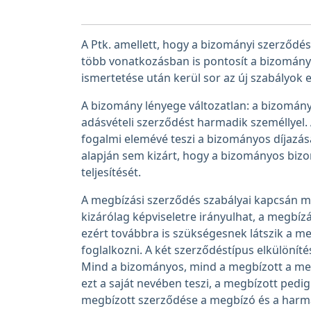
A Ptk. amellett, hogy a bizományi szerződé
több vonatkozásban is pontosít a bizomány
ismertetése után kerül sor az új szabályok
A bizomány lényege változatlan: a bizomány
adásvételi szerződést harmadik személlyel.
fogalmi elemévé teszi a bizományos díjazásá
alapján sem kizárt, hogy a bizományos bizom
teljesítését.
A megbízási szerződés szabályai kapcsán má
kizárólag képviseletre irányulhat, a megbí
ezért továbbra is szükségesnek látszik a m
foglalkozni. A két szerződéstípus elkülöníté
Mind a bizományos, mind a megbízott a me
ezt a saját nevében teszi, a megbízott ped
megbízott szerződése a megbízó és a harmad