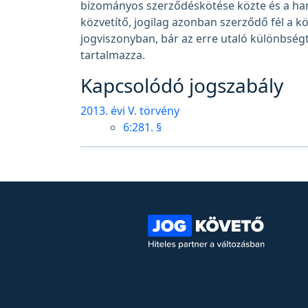
bizományos szerződéskötése közte és a ha
közvetítő, jogilag azonban szerződő fél a k
jogviszonyban, bár az erre utaló különbségt
tartalmazza.
Kapcsolódó jogszabály
2013. évi V. törvény
6:281. §