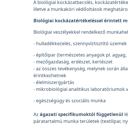
A biológiai kockázatbecslés, kockázatérték
illetve a munkaköri védőoltások meghatár
Biológiai kockázatértékeléssel érintett
Biológiai veszélyekkel rendelkező munkahel
- hulladékkezelés, szennyvíztisztító üzemek
- építőipar (természetes anyagok pl. agyag,
- mezőgazdaság, erdészet, kertészet
- az összes tevékenység, melynek során álla
érintkezhetnek
- élelmiszergyártás
- mikrobiológiai analitikus laboratóriumok 
- egészségügy és szociális munka
Az
ágazati specifikumoktól függetlenül
lé
páratartalmú munka területek (textilipar, n