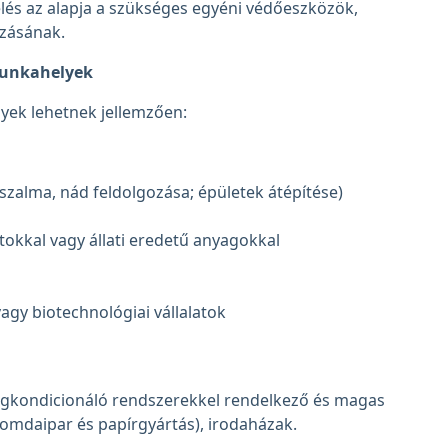
elés az alapja a szükséges egyéni védőeszközök,
ozásának.
 munkahelyek
yek lehetnek jellemzően:
 szalma, nád feldolgozása; épületek átépítése)
tokkal vagy állati eredetű anyagokkal
vagy biotechnológiai vállalatok
gkondicionáló rendszerekkel rendelkező és magas
yomdaipar és papírgyártás), irodaházak.