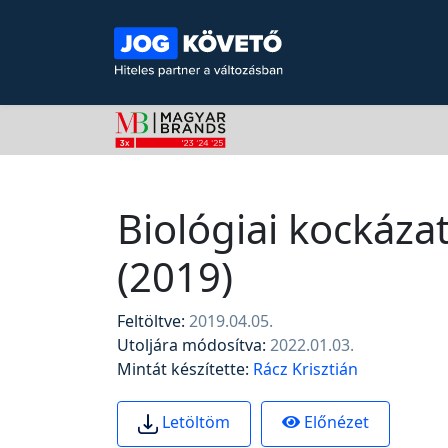
Biológiai kockáza
(2019)
Feltöltve:
2019.04.05.
Utoljára módosítva:
2022.01.03.
Mintát készítette:
Rácz Krisztián
Előnézet
Letöltöm