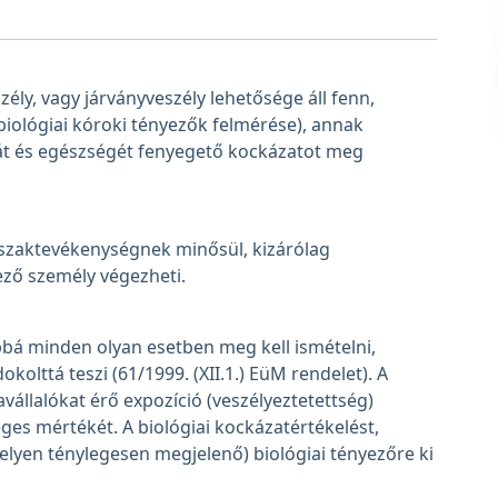
ly, vagy járványveszély lehetősége áll fenn,
(biológiai kóroki tényezők felmérése), annak
át és egészségét fenyegető kockázatot meg
s szaktevékenységnek minősül, kizárólag
ző személy végezheti.
bbá minden olyan esetben meg kell ismételni,
olttá teszi (61/1999. (XII.1.) EüM rendelet). A
llalókat érő expozíció (veszélyeztetettség)
ges mértékét. A biológiai kockázatértékelést,
lyen ténylegesen megjelenő) biológiai tényezőre ki