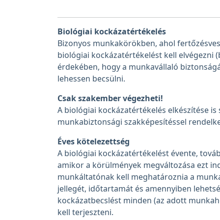
Biológiai kockázatértékelés
Bizonyos munkakörökben, ahol fertőzésveszé
biológiai kockázatértékelést kell elvégezni 
érdekében, hogy a munkavállaló biztonság
lehessen becsülni.
Csak szakember végezheti!
A biológiai kockázatértékelés elkészítése i
munkabiztonsági szakképesítéssel rendelke
Éves kötelezettség
A biológiai kockázatértékelést évente, tová
amikor a körülmények megváltozása ezt indok
munkáltatónak kell meghatároznia a munkavá
jellegét, időtartamát és amennyiben lehetsé
kockázatbecslést minden (az adott munkahe
kell terjeszteni.