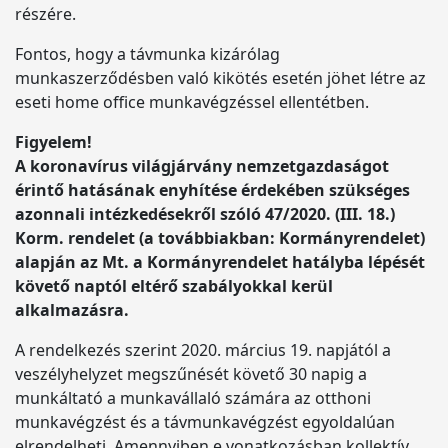
részére.
Fontos, hogy a távmunka kizárólag
munkaszerződésben való kikötés esetén jöhet létre az
eseti home office munkavégzéssel ellentétben.
Figyelem!
A koronavírus világjárvány nemzetgazdaságot
érintő hatásának enyhítése érdekében szükséges
azonnali intézkedésekről szóló 47/2020. (III. 18.)
Korm. rendelet (a továbbiakban: Kormányrendelet)
alapján az Mt. a Kormányrendelet hatályba lépését
követő naptól eltérő szabályokkal kerül
alkalmazásra.
A rendelkezés szerint 2020. március 19. napjától a
veszélyhelyzet megszűnését követő 30 napig a
munkáltató a munkavállaló számára az otthoni
munkavégzést és a távmunkavégzést egyoldalúan
elrendelheti. Amennyiben e vonatkozásban kollektív