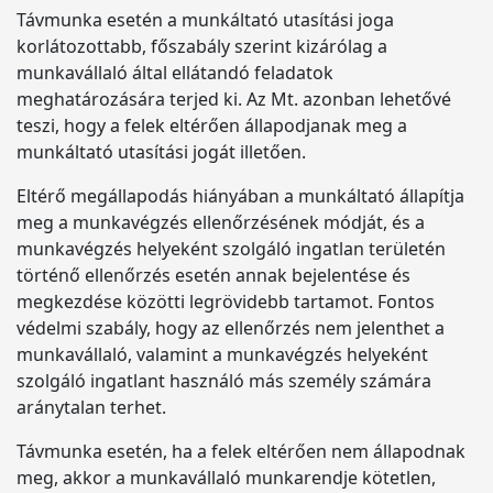
Távmunka esetén a munkáltató utasítási joga
korlátozottabb, főszabály szerint kizárólag a
munkavállaló által ellátandó feladatok
meghatározására terjed ki. Az Mt. azonban lehetővé
teszi, hogy a felek eltérően állapodjanak meg a
munkáltató utasítási jogát illetően.
Eltérő megállapodás hiányában a munkáltató állapítja
meg a munkavégzés ellenőrzésének módját, és a
munkavégzés helyeként szolgáló ingatlan területén
történő ellenőrzés esetén annak bejelentése és
megkezdése közötti legrövidebb tartamot. Fontos
védelmi szabály, hogy az ellenőrzés nem jelenthet a
munkavállaló, valamint a munkavégzés helyeként
szolgáló ingatlant használó más személy számára
aránytalan terhet.
Távmunka esetén, ha a felek eltérően nem állapodnak
meg, akkor a munkavállaló munkarendje kötetlen,