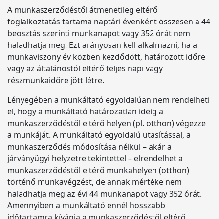
A munkaszerződéstől átmenetileg eltérő
foglalkoztatás tartama naptári évenként összesen a 44
beosztás szerinti munkanapot vagy 352 órát nem
haladhatja meg. Ezt arányosan kell alkalmazni, ha a
munkaviszony év közben kezdődött, határozott időre
vagy az általánostól eltérő teljes napi vagy
részmunkaidőre jött létre.
Lényegében a munkáltató egyoldalúan nem rendelheti
el, hogy a munkáltató határozatlan ideig a
munkaszerződéstől eltérő helyen (pl. otthon) végezze
a munkáját. A munkáltató egyoldalú utasítással, a
munkaszerződés módosítása nélkül – akár a
járványügyi helyzetre tekintettel – elrendelhet a
munkaszerződéstől eltérő munkahelyen (otthon)
történő munkavégzést, de annak mértéke nem
haladhatja meg az évi 44 munkanapot vagy 352 órát.
Amennyiben a munkáltató ennél hosszabb
időtartamra kívánja a munkaszerződéstől eltérő