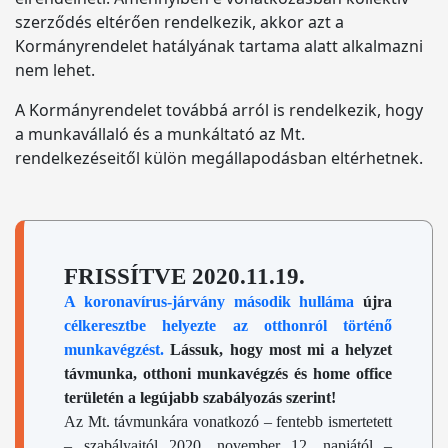
szerződés eltérően rendelkezik, akkor azt a
Kormányrendelet hatályának tartama alatt alkalmazni
nem lehet.
A Kormányrendelet továbbá arról is rendelkezik, hogy
a munkavállaló és a munkáltató az Mt.
rendelkezéseitől külön megállapodásban eltérhetnek.
FRISSÍTVE 2020.11.19.
A koronavírus-járvány második hulláma
újra
célkeresztbe helyezte az otthonról történő
munkavégzést.
Lássuk, hogy most mi a helyzet
távmunka, otthoni munkavégzés és home office
területén a legújabb szabályozás szerint!
Az Mt. távmunkára vonatkozó – fentebb ismertetett
– szabályaitól 2020. november 12. napjától –