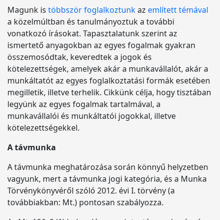
Magunk is
többször foglalkoztunk
az
említett témával
a közelmúltban és tanulmányoztuk a további
vonatkozó írásokat. Tapasztalatunk szerint az
ismertető anyagokban az egyes fogalmak gyakran
összemosódtak, keveredtek a jogok és
kötelezettségek, amelyek akár a munkavállalót, akár a
munkáltatót az egyes foglalkoztatási formák esetében
megilletik, illetve terhelik. Cikkünk célja, hogy tisztában
legyünk az egyes fogalmak tartalmával, a
munkavállalói és munkáltatói jogokkal, illetve
kötelezettségekkel.
A távmunka
A távmunka meghatározása során könnyű helyzetben
vagyunk, mert a távmunka jogi kategória, és a Munka
Törvénykönyvéről szóló 2012. évi I. törvény (a
továbbiakban: Mt.) pontosan szabályozza.