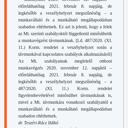
előreláthatólag 2021. február 8. napjáig, de
legkésőbb a veszélyhelyzet megszűnéséig – a
munkavállaló és a munkáltató megállapodásban
szabadon eltérhetnek. Ez azt is jelenti, hogy a felek
az Mt. szerinti szabályoktól függetlenül minősíthetik
a munkavégzést távmunkának. [Ld. 487/2020. (XI.
11.) Korm. rendelet a veszélyhelyzet során a
távmunkával kapcsolatos szabályok alkalmazásáról]
Az Mt. szabályainak megfelelő otthoni
munkavégzés 2020. november 12. napjától –
előreláthatólag 2021. február 8. napjáig, de
legkésőbb a veszélyhelyzet megszűnéséig – a
487/2020. (XI. 11.) Korm. rendelet
figyelembevételével minősülhet távmunkának is,
mivel a Mt. távmunkára vonatkozó szabályaitól a
munkavállaló és a munkáltató megállapodásban
szabadon eltérhetnek.
dr. Teszéri-Rácz Ildikó