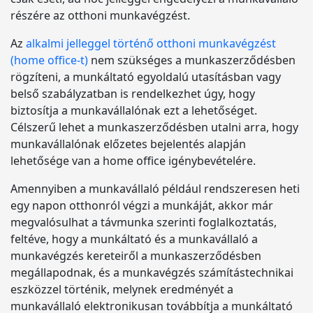
részére az otthoni munkavégzést.
Az
alkalmi jelleggel történő otthoni munkavégzést
(home office-t)
nem szükséges a munkaszerződésben
rögzíteni, a munkáltató egyoldalú utasításban vagy
belső szabályzatban is rendelkezhet úgy, hogy
biztosítja a munkavállalónak ezt a lehetőséget.
Célszerű lehet a munkaszerződésben utalni arra, hogy
munkavállalónak előzetes bejelentés alapján
lehetősége van a home office igénybevételére.
Amennyiben a munkavállaló például rendszeresen heti
egy napon otthonról végzi a munkáját, akkor már
megvalósulhat a távmunka szerinti foglalkoztatás,
feltéve, hogy a munkáltató és a munkavállaló a
munkavégzés kereteiről a munkaszerződésben
megállapodnak, és a munkavégzés számítástechnikai
eszközzel történik, melynek eredményét a
munkavállaló elektronikusan továbbítja a munkáltató