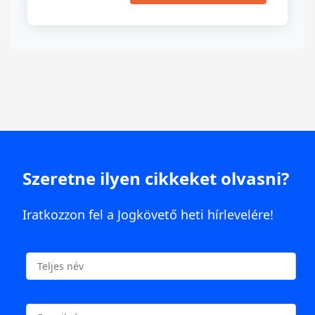
Szeretne ilyen cikkeket olvasni?
Iratkozzon fel a Jogkövető heti hírlevelére!