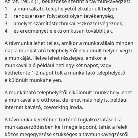
Az Mt. 196. § (1) bekezdése szerint a távmunkavégzés:
1. a munkáltató telephelyétől elkülönült helyen,
2. rendszeresen folytatott olyan tevékenység,
3. amelyet számítástechnikai eszközzel végeznek,
4. és eredményét elektronikusan továbbítják.
A távmunka lehet teljes, amikor a munkavállaló minden
nap a munkáltató telephelyétől elkülönült helyen végzi
a munkáját, illetve lehet részleges, amikor a
munkavállaló például heti egy-két napot, vagy
kéthetente 1-2 napot tölt a munkáltató telephelyétől
elkülönült munkahelyen.
A munkáltató telephelyétől elkülönült munkahely lehet
a munkavállaló otthona, de lehet más hely is, például
internet kávézó, coworking iroda.
A távmunka keretében történő foglalkoztatásról a
munkaszerződésben kell megállapodni, tehát a felek
közös megegyezése szükséges a távmunkavégzésről.