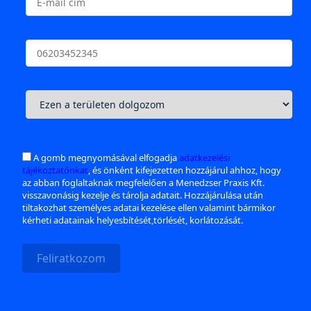
A gomb megnyomásával elfogadja
adatkezelési
tájékoztatónkat
, és önként kifejezetten hozzájárul ahhoz, hogy
az abban foglaltaknak megfelelően a Menedzser Praxis Kft.
visszavonásig kezelje és tárolja adatait. Hozzájárulása után
tiltakozhat személyes adatai kezelése ellen valamint bármikor
kérheti adatainak helyesbítését,törlését, korlátozását.
Feliratkozom