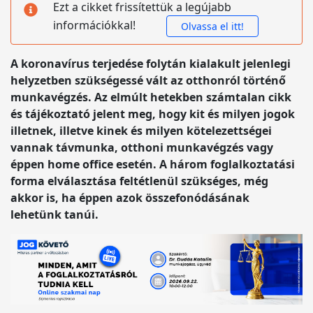
Ezt a cikket frissítettük a legújabb
információkkal!
Olvassa el itt!
A koronavírus terjedése folytán kialakult jelenlegi
helyzetben szükségessé vált az otthonról történő
munkavégzés. Az elmúlt hetekben számtalan cikk
és tájékoztató jelent meg, hogy kit és milyen jogok
illetnek, illetve kinek és milyen kötelezettségei
vannak távmunka, otthoni munkavégzés vagy
éppen home office esetén. A három foglalkoztatási
forma elválasztása feltétlenül szükséges, még
akkor is, ha éppen azok összefonódásának
lehetünk tanúi.