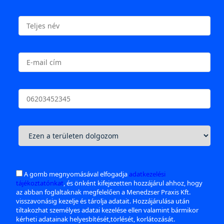
A gomb megnyomásával elfogadja
adatkezelési
tájékoztatónkat
, és önként kifejezetten hozzájárul ahhoz, hogy
az abban foglaltaknak megfelelően a Menedzser Praxis Kft.
visszavonásig kezelje és tárolja adatait. Hozzájárulása után
tiltakozhat személyes adatai kezelése ellen valamint bármikor
kérheti adatainak helyesbítését,törlését, korlátozását.