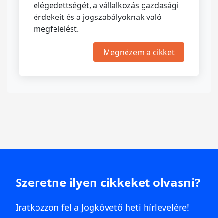
elégedettségét, a vállalkozás gazdasági
érdekeit és a jogszabályoknak való
megfelelést.
Megnézem a cikket
Szeretne ilyen cikkeket olvasni?
Iratkozzon fel a Jogkövető heti hírlevelére!