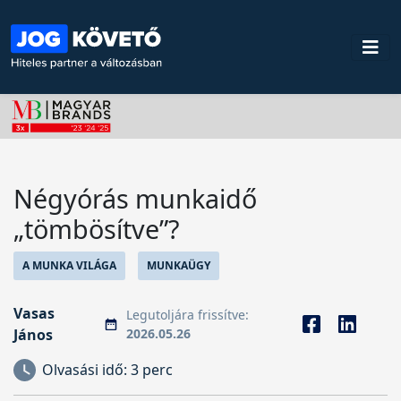
Négyórás munkaidő
„tömbösítve”?
A MUNKA VILÁGA
MUNKAÜGY
Vasas
Legutoljára frissítve:
János
2026.05.26
Olvasási idő:
3 perc