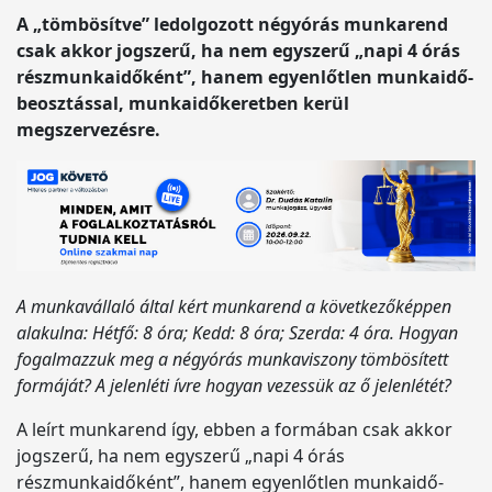
A „tömbösítve” ledolgozott négyórás munkarend
csak akkor jogszerű, ha nem egyszerű „napi 4 órás
részmunkaidőként”, hanem egyenlőtlen munkaidő-
beosztással, munkaidőkeretben kerül
megszervezésre.
A munkavállaló által kért munkarend a következőképpen
alakulna: Hétfő: 8 óra; Kedd: 8 óra; Szerda: 4 óra. Hogyan
fogalmazzuk meg a négyórás munkaviszony tömbösített
formáját? A jelenléti ívre hogyan vezessük az ő jelenlétét?
A leírt munkarend így, ebben a formában csak akkor
jogszerű, ha nem egyszerű „napi 4 órás
részmunkaidőként”, hanem egyenlőtlen munkaidő-