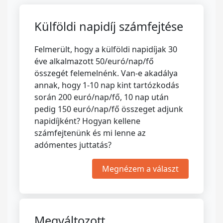
Külföldi napidíj számfejtése
Felmerült, hogy a külföldi napidíjak 30
éve alkalmazott 50/euró/nap/fő
összegét felemelnénk. Van-e akadálya
annak, hogy 1-10 nap kint tartózkodás
során 200 euró/nap/fő, 10 nap után
pedig 150 euró/nap/fő összeget adjunk
napidíjként? Hogyan kellene
számfejtenünk és mi lenne az
adómentes juttatás?
Megnézem a választ
Megváltozott