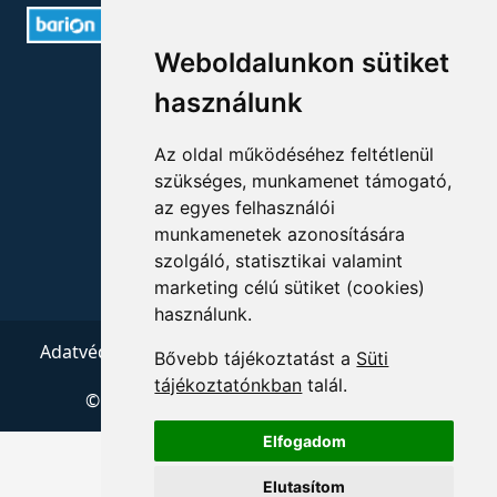
Weboldalunkon sütiket
ELÉRHETŐSÉGEK
használunk
+36 1 880 7600
Az oldal működéséhez feltétlenül
info@mprx.hu
szükséges, munkamenet támogató,
az egyes felhasználói
munkamenetek azonosítására
szolgáló, statisztikai valamint
marketing célú sütiket (cookies)
használunk.
Adatvédelem
ÁSZF
Impresszum
Kapcsolat
Bővebb tájékoztatást a
Süti
tájékoztatónkban
talál.
© 2026 Copyright:
Menedzserpraxis.hu
Elfogadom
Elutasítom