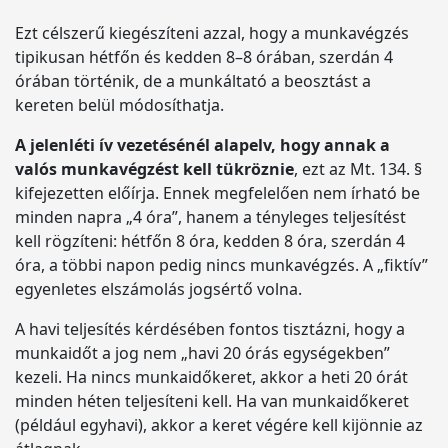
Ezt célszerű kiegészíteni azzal, hogy a munkavégzés
tipikusan hétfőn és kedden 8–8 órában, szerdán 4
órában történik, de a munkáltató a beosztást a
kereten belül módosíthatja.
A jelenléti ív vezetésénél alapelv, hogy annak a
valós munkavégzést kell tükröznie
, ezt az Mt. 134. §
kifejezetten előírja. Ennek megfelelően nem írható be
minden napra „4 óra”, hanem a tényleges teljesítést
kell rögzíteni: hétfőn 8 óra, kedden 8 óra, szerdán 4
óra, a többi napon pedig nincs munkavégzés. A „fiktív”
egyenletes elszámolás jogsértő volna.
A havi teljesítés kérdésében fontos tisztázni, hogy a
munkaidőt a jog nem „havi 20 órás egységekben”
kezeli. Ha nincs munkaidőkeret, akkor a heti 20 órát
minden héten teljesíteni kell. Ha van munkaidőkeret
(például egyhavi), akkor a keret végére kell kijönnie az