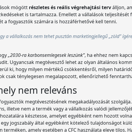
ítások mögött
részletes és reális végrehajtási terv
álljon, a
edéseket is tartalmazza. Emellett a vállalások teljesítésé
ét a fogyasztók számára is hozzáférhetővé kell tenni.
ogy a vállalkozás nem tehet pusztán marketingjellegű „zöld” ígér
hogy
„2030-ra karbonsemlegesek leszünk”
, ha ehhez nem kapcs
audit. Ugyancsak megtévesztő lehet az olyan általános kom
ül ki, hogy milyen mértékű csökkentésről, milyen határidő
sok csak ténylegesen megalapozott, ellenőrizhető fenntarth
mely nem releváns
n a fogyasztók megtévesztésének megakadályozását szolgálja
, illetve nem a termék vagy a vállalkozás valódi jellemzőj
ghozatalára késztesse, amelyet egyébként nem hozott voln
zás egy jogszabály által egyébként kötelező tulajdonságot kü
n terméken, amely esetében a CFC használata eleve tilos.