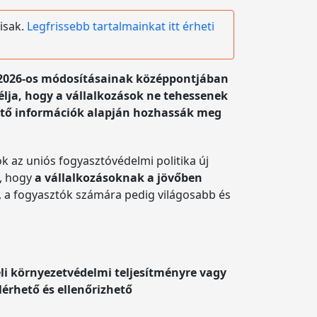
isak.
Legfrissebb tartalmainkat itt érheti
.) 2026-os módosításainak középpontjában
lja, hogy a vállalkozások ne tehessenek
hető információk alapján hozhassák meg
 az uniós fogyasztóvédelmi politika új
l, hogy
a vállalkozásoknak a jövőben
, a fogyasztók számára pedig világosabb és
i környezetvédelmi teljesítményre vagy
lérhető és ellenőrizhető