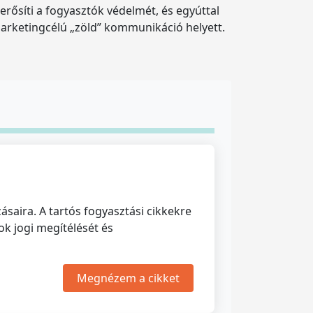
erősíti a fogyasztók védelmét, és egyúttal
marketingcélú „zöld” kommunikáció helyett.
saira. A tartós fogyasztási cikkekre
ok jogi megítélését és
Megnézem a cikket