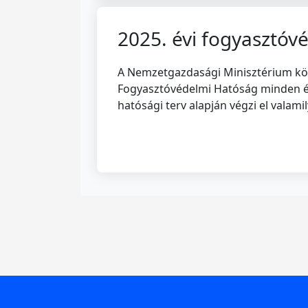
2025. évi fogyasztóv
A Nemzetgazdasági Minisztérium közz
Fogyasztóvédelmi Hatóság minden év
hatósági terv alapján végzi el valami