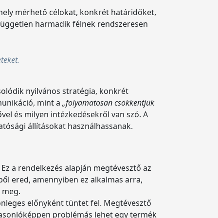
mely mérhető célokat, konkrét határidőket,
t független harmadik félnek rendszeresen
eteket.
olódik nyilvános stratégia, konkrét
munikáció, mint a
„folyamatosan csökkentjük
vel és milyen intézkedésekről van szó. A
atósági állításokat használhassanak.
. Ez a rendelkezés alapján megtévesztő az
éből ered, amennyiben ez alkalmas arra,
a meg.
lönleges előnyként tüntet fel. Megtévesztő
 Hasonlóképpen problémás lehet egy termék