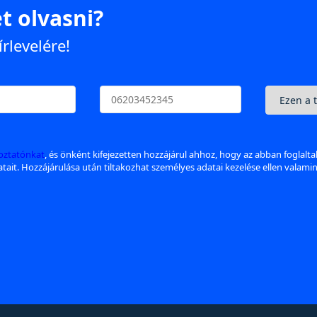
t olvasni?
írlevelére!
koztatónkat
, és önként kifejezetten hozzájárul ahhoz, hogy az abban foglalt
datait. Hozzájárulása után tiltakozhat személyes adatai kezelése ellen valami