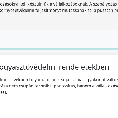
ozásokra kell készülniük a vállalkozásoknak. A szabályozás 
s környezetvédelmi teljesítményt mutassanak fel a pusztán 
fogyasztóvédelmi rendeletekben
múlt években folyamatosan reagált a piaci gyakorlat változá
ítása nem csupán technikai pontosítás, hanem a vállalkozás
ezi.