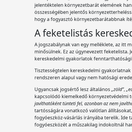
jelentéktelen környezetbarát elemének han
összességében jelentős környezetterheléssel
hogy a fogyasztó környezetbarátabbnak ítél
A feketelistás keresk
A jogszabálynak van egy melléklete, az itt
minősülnek. Ez az úgynevezett feketelista. J
kereskedelmi gyakorlatok fenntarthatósági 
Tisztességtelen kereskedelmi gyakorlatnak 
rendszeren alapul vagy nem hatósági ered
Ugyancsak jogsértő lesz általános
„zöld”
,
„e
kapcsolódó kiemelkedő környezetvédelmi te
javíthatóként tünteti fel, azonban az nem javíth
tartósságára vonatkozó valótlan állításoka
fogyóeszköz-vásárlás irányába terelik. Ide t
fogyóeszközét a műszakilag indokoltnál ha