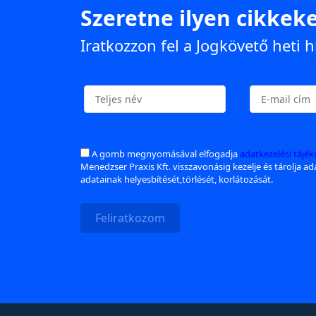
Szeretne ilyen cikkeke
Iratkozzon fel a Jogkövető heti h
A gomb megnyomásával elfogadja
adatkezelési tájé
Menedzser Praxis Kft. visszavonásig kezelje és tárolja a
adatainak helyesbítését,törlését, korlátozását.
Feliratkozom