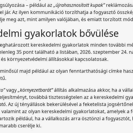
gsúlyozása – például az
„újrahasznosított kupak”
reklámozása
 jár. Az ilyen kommunikáció torzíthatja a fogyasztó összkép
je meg azt, mint amilyen valójában, és emiatt torzított mó
edelmi gyakorlatok bővülése
 meghatározott kereskedelmi gyakorlatok minden további mé
elenleg 35 pont található a listában, 2026. szeptember 24. na
és környezetvédelmi állításokkal kapcsolatosak.
minősül majd például az olyan fenntarthatósági címke haszn
etű.
co”
vagy
„környezetbarát”
állítás alkalmazása akkor, ha a váll
ljesítményt, továbbá tisztességtelen az a kereskedelmi gy
ató
. Az új tényállások bekerülésével a feketelista jogsértőn
t, valamint az olyan kereskedelmi gyakorlatokat, amelyek a 
artozik például, ha a vállalkozás arra ösztönzi a fogyasztót
marabb cserélje ki.