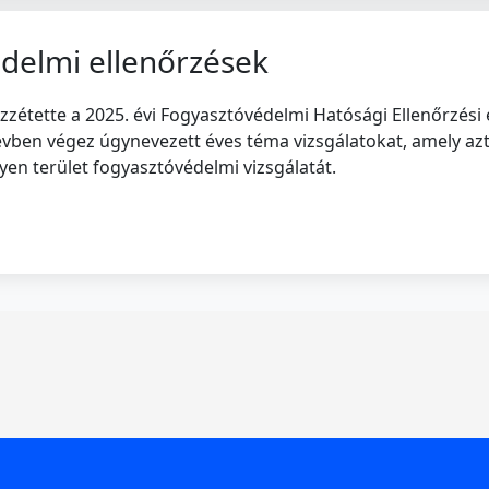
édelmi ellenőrzések
étette a 2025. évi Fogyasztóvédelmi Hatósági Ellenőrzési é
ben végez úgynevezett éves téma vizsgálatokat, amely azt 
lyen terület fogyasztóvédelmi vizsgálatát.