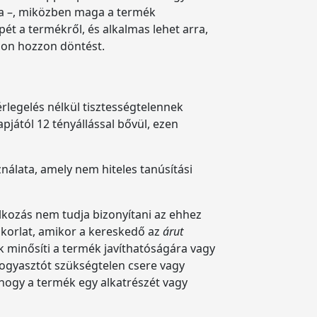
 –, miközben maga a termék
ét a termékről, és alkalmas lehet arra,
don hozzon döntést.
rlegelés nélkül tisztességtelennek
pjától 12 tényállással bővül, ezen
álata, amely nem hiteles tanúsítási
alkozás nem tudja bizonyítani az ehhez
akorlat, amikor a kereskedő az
árut
ek minősíti a termék javíthatóságára vagy
fogyasztót szükségtelen csere vagy
, hogy a termék egy alkatrészét vagy