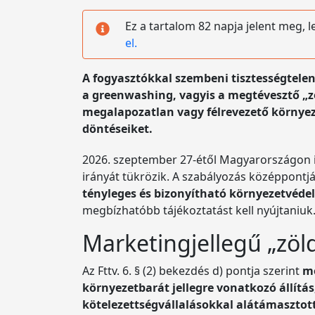
Ez a tartalom 82 napja jelent meg, 
el.
A fogyasztókkal szembeni tisztességtelen
a greenwashing, vagyis a megtévesztő „z
megalapozatlan vagy félrevezető környeze
döntéseiket.
2026. szeptember 27-étől Magyarországon is
irányát tükrözik. A szabályozás középpontj
tényleges és bizonyítható környezetvédel
megbízhatóbb tájékoztatást kell nyújtaniuk
Marketingjellegű „zöld
Az Fttv. 6. § (2) bekezdés d) pontja szerint
me
környezetbarát jellegre vonatkozó állítás
kötelezettségvállalásokkal alátámasztot