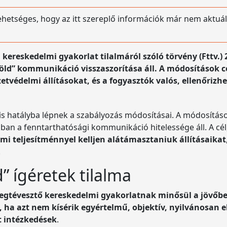
lehetséges, hogy az itt szereplő információk már nem aktuál
 kereskedelmi gyakorlat tilalmáról szóló törvény (Fttv
öld” kommunikáció visszaszorítása áll. A módosítások cé
tvédelmi állításokat, és a fogyasztók valós, ellenőriz
 hatályba lépnek a szabályozás módosításai. A módosítások
ában a fenntarthatósági kommunikáció hitelessége áll. A cé
mi teljesítménnyel kelljen alátámasztaniuk állításaikat
.
” ígéretek tilalma
gtévesztő kereskedelmi gyakorlatnak minősül a jövőbel
, ha azt nem kísérik egyértelmű, objektív, nyilvánosan e
t intézkedések
.