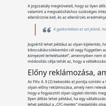
A jogszabály megköveteli, hogy az ilyen áll
valamint a megvalósításhoz szükséges intézk
ellenőriznie kell, és az ellenőrzés eredmény
A gyakorlatban ez azt jelenti, h
Jogsértő lehet például az olyan kijelentés, 
kibocsátáscsökkentési cél vagy független 
környezeti terhelésünket”
, amennyiben nem der
módosítás célja tehát az, hogy a vállalkozá
Előny reklámozása, a
Az Fttv. 6. § (2) bekezdés e) pontja szinté
olyan előny reklámozása, amely nem releváns
hogy a fogyasztót olyan ügyleti döntés me
Ilyen állítás lehet például, ha egy vállalko
lehet például a
„CFC-mentes”
megjelölés olya