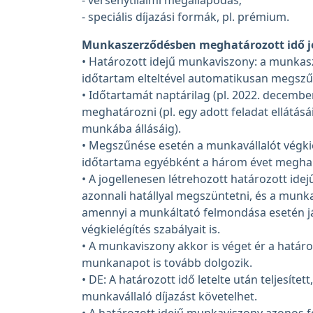
- versenytilalmi megállapodás;
- speciális díjazási formák, pl. prémium.
Munkaszerződésben meghatározott idő j
• Határozott idejű munkaviszony: a munkasz
időtartam elteltével automatikusan megszű
• Időtartamát naptárilag (pl. 2022. decembe
meghatározni (pl. egy adott feladat ellátásá
munkába állásáig).
• Megszűnése esetén a munkavállalót végkiel
időtartama egyébként a három évet meghal
• A jogellenesen létrehozott határozott ide
azonnali hatállyal megszüntetni, és a munkav
amennyi a munkáltató felmondása esetén já
végkielégítés szabályait is.
• A munkaviszony akkor is véget ér a határoz
munkanapot is tovább dolgozik.
• DE: A határozott idő letelte után teljesít
munkavállaló díjazást követelhet.