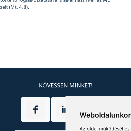
rténő foglalkoztatására is alkalmazni kell az Mt.
it (Mt. 4. §).
KÖVESSEN MINKET!
Weboldalunkon
Az oldal működéséhez 