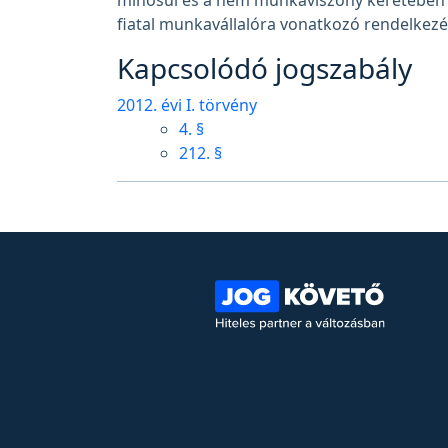
minősül és a nem munkaviszony keretében tö
fiatal munkavállalóra vonatkozó rendelkezése
Kapcsolódó jogszabály
2012. évi I. törvény
4. §
212. §