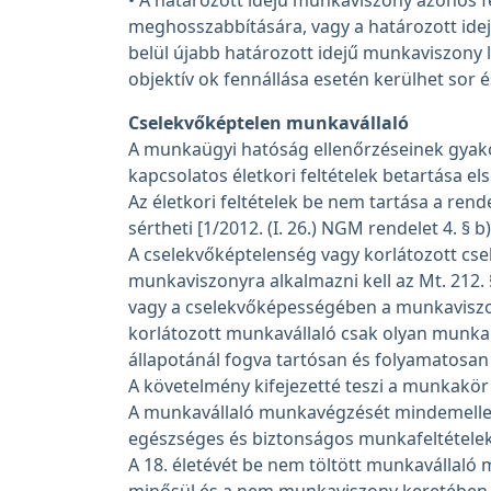
• A határozott idejű munkaviszony azonos f
meghosszabbítására, vagy a határozott id
belül újabb határozott idejű munkaviszony 
objektív ok fennállása esetén kerülhet sor 
Cselekvőképtelen munkavállaló
A munkaügyi hatóság ellenőrzéseinek gyako
kapcsolatos életkori feltételek betartása e
Az életkori feltételek be nem tartása a re
sértheti [1/2012. (I. 26.) NGM rendelet 4. § b)
A cselekvőképtelenség vagy korlátozott c
munkaviszonyra alkalmazni kell az Mt. 212. 
vagy a cselekvőképességében a munkavisz
korlátozott munkavállaló csak olyan munka
állapotánál fogva tartósan és folyamatosan 
A követelmény kifejezetté teszi a munkakör r
A munkavállaló munkavégzését mindemellett 
egészséges és biztonságos munkafeltételek
A 18. életévét be nem töltött munkavállaló