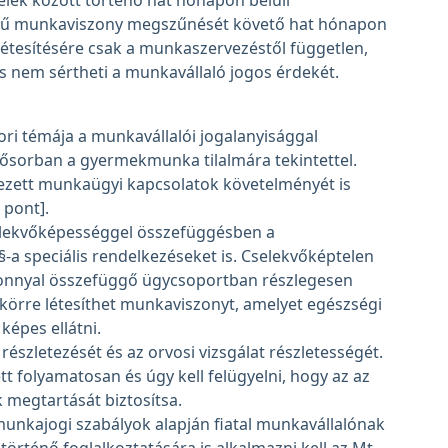
elek között történő hat hónapon belüli
ejű munkaviszony megszűnését követő hat hónapon
létesítésére csak a munkaszervezéstől független,
és nem sértheti a munkavállaló jogos érdekét.
ri témája a munkavállalói jogalanyisággal
lsősorban a gyermekmunka tilalmára tekintettel.
ndezett munkaügyi kapcsolatok követelményét is
 pont].
selekvőképességgel összefüggésben a
§-a speciális rendelkezéseket is. Cselekvőképtelen
onnyal összefüggő ügycsoportban részlegesen
körre létesíthet munkaviszonyt, amelyet egészségi
képes ellátni.
észletezését és az orvosi vizsgálat részletességét.
folyamatosan és úgy kell felügyelni, hogy az az
 megtartását biztosítsa.
 munkajogi szabályok alapján fiatal munkavállalónak