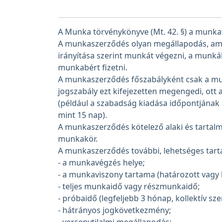
A Munka törvénykönyve (Mt. 42. §) a munka
A munkaszerződés olyan megállapodás, amel
irányítása szerint munkát végezni, a munkál
munkabért fizetni.
A munkaszerződés főszabályként csak a munka
jogszabály ezt kifejezetten megengedi, ott 
(például a szabadság kiadása időpontjának 
mint 15 nap).
A munkaszerződés kötelező alaki és tartalmi 
munkakör.
A munkaszerződés további, lehetséges tarta
- a munkavégzés helye;
- a munkaviszony tartama (határozott vagy 
- teljes munkaidő vagy részmunkaidő;
- próbaidő (legfeljebb 3 hónap, kollektív sz
- hátrányos jogkövetkezmény;