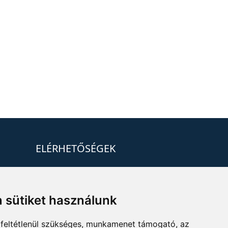
ELÉRHETŐSÉGEK
+36 1 880 7600
info@mprx.hu
 sütiket használunk
feltétlenül szükséges, munkamenet támogató, az