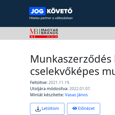
Munkaszerződés k
cselekvőképes mun
Feltöltve:
2021.11.19.
Utoljára módosítva:
2022.01.07.
Mintát készítette:
Vasas János
Előnézet
Letöltöm