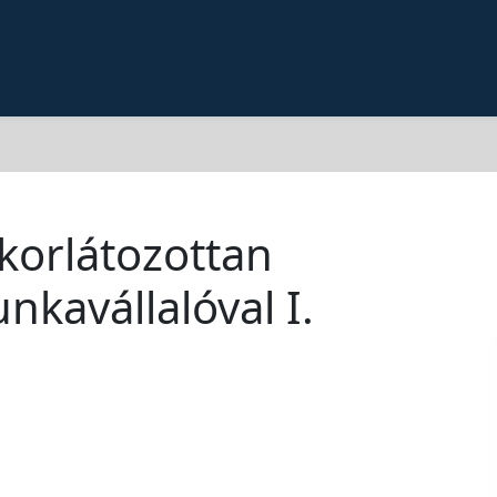
orlátozottan
kavállalóval I.