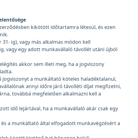
elentősége
erződésben kikötött időtartamra létesül, és ezen
nik.
r 31- ig), vagy más alkalmas módon kell
ig, vagy egy adott munkavállaló távollét utáni újból
égítés akkor sem illeti meg, ha a jogviszony
adta.
jű jogviszonyt a munkáltató köteles haladéktalanul,
állalónak annyi időre járó távolléti díjat megfizetni,
rna, továbbá megfelelően alkalmazni kell a
ott idő lejártával, ha a munkavállaló akár csak egy
ett, és a munkáltató által elfogadott munkavégzésért a