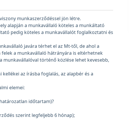
viszony munkaszerződéssel jön létre.
y alapján a munkavállaló köteles a munkáltató
tató pedig köteles a munkavállalót foglalkoztatni és
vállaló javára térhet el az Mt-től, de ahol a
a felek a munkavállaló hátrányára is eltérhetnek
a munkavállalóval történő közlése lehet kevesebb,
kellékei az írásba foglalás, az alapbér és a
lmi elemei:
határozatlan időtartam)?
erződés szerint legfeljebb 6 hónap);