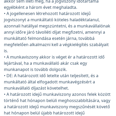
akkor sem illeti meg, ha a jogviszony időtartama
egyébként a három évet meghaladta.
• A jogellenesen létrehozott határozott idejű
jogviszonyt a munkáltató köteles haladéktalanul,
azonnali hatállyal megszüntetni, és a munkavállalónak
annyi időre járó távolléti díjat megfizetni, amennyi a
munkáltató felmondása esetén járna, továbbá
megfelelően alkalmazni kell a végkielégítés szabályait
is.
• A munkaviszony akkor is véget ér a határozott idő
lejártával, ha a munkavállaló akár csak egy
munkanapot is tovább dolgozik.
• DE: A határozott idő letelte után teljesített, és a
munkáltató által elfogadott munkavégzésért a
munkavállaló díjazást követelhet.
• A határozott idejű munkaviszony azonos felek között
történő hat hónapon belüli meghosszabbítására, vagy
a határozott idejű munkaviszony megszűnését követő
hat hónapon belül újabb határozott idejű