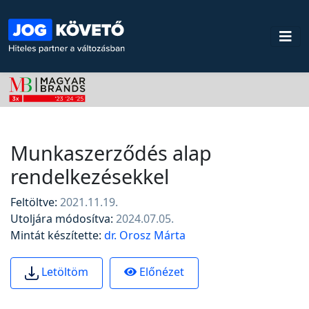
Munkaszerződés alap
rendelkezésekkel
Feltöltve:
2021.11.19.
Utoljára módosítva:
2024.07.05.
Mintát készítette:
dr. Orosz Márta
Előnézet
Letöltöm