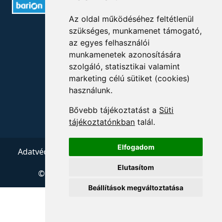
Az oldal működéséhez feltétlenül
ELÉRHETŐSÉGEK
szükséges, munkamenet támogató,
az egyes felhasználói
munkamenetek azonosítására
+36 1 880 7600
szolgáló, statisztikai valamint
info@mprx.hu
marketing célú sütiket (cookies)
használunk.
Bővebb tájékoztatást a
Süti
tájékoztatónkban
talál.
Elfogadom
Adatvédelem
ÁSZF
Impresszum
Kapcsolat
Elutasítom
© 2026 Copyright:
Menedzserpraxis.hu
Beállítások megváltoztatása