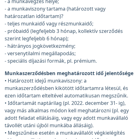
- a munkavégzés helye;
- a munkaviszony tartama (határozott vagy
határozatlan időtartam)?
- teljes munkaidő vagy részmunkaidő;
- próbaidő (legfeljebb 3 hónap, kollektív szerződés
szerint legfeljebb 6 hónap);
- hátrányos jogkövetkezmény;
- versenytilalmi megállapodás;
- speciális díjazási formák, pl. prémium.
Munkaszerződésben meghatározott idő jelentősége
• Határozott idejű munkaviszony: a
munkaszerződésben kikötött időtartamra létesül, és
ezen időtartam elteltével automatikusan megszűnik.
• Időtartamát naptárilag (pl. 2022. december 31- ig),
vagy más alkalmas módon kell meghatározni (pl. egy
adott feladat ellátásáig, vagy egy adott munkavállaló
távollét utáni újból munkába állásáig).
• Megszűnése esetén a munkavállalót végkielégítés