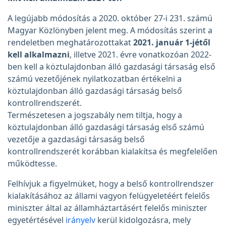
A legújabb módosítás a 2020. október 27-i 231. számú
Magyar Közlönyben jelent meg. A módosítás szerint a
rendeletben meghatározottakat
2021. január 1-jétől
kell alkalmazni
, illetve 2021. évre vonatkozóan 2022-
ben kell a köztulajdonban álló gazdasági társaság első
számú vezetőjének nyilatkozatban értékelni a
köztulajdonban álló gazdasági társaság belső
kontrollrendszerét.
Természetesen a jogszabály nem tiltja, hogy a
köztulajdonban álló gazdasági társaság első számú
vezetője a gazdasági társaság belső
kontrollrendszerét korábban kialakítsa és megfelelően
működtesse.
Felhívjuk a figyelmüket, hogy a belső kontrollrendszer
kialakításához az állami vagyon felügyeletéért felelős
miniszter által az államháztartásért felelős miniszter
egyetértésével
irányelv
kerül kidolgozásra, mely