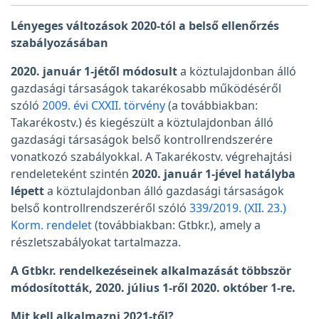
Lényeges változások 2020-tól a belső ellenőrzés
szabályozásában
2020. január 1-jétől módosult
a köztulajdonban álló
gazdasági társaságok takarékosabb működéséről
szóló
2009. évi CXXII. törvény
(a továbbiakban:
Takarékostv.) és kiegészült a köztulajdonban álló
gazdasági társaságok belső kontrollrendszerére
vonatkozó szabályokkal. A Takarékostv. végrehajtási
rendeleteként szintén
2020. január 1-jével hatályba
lépett
a köztulajdonban álló gazdasági társaságok
belső kontrollrendszeréről szóló
339/2019. (XII. 23.)
Korm. rendelet
(továbbiakban: Gtbkr.), amely a
részletszabályokat tartalmazza.
A Gtbkr. rendelkezéseinek alkalmazását többször
módosították, 2020. július 1-ről 2020. október 1-re.
Mit kell alkalmazni 2021-től?